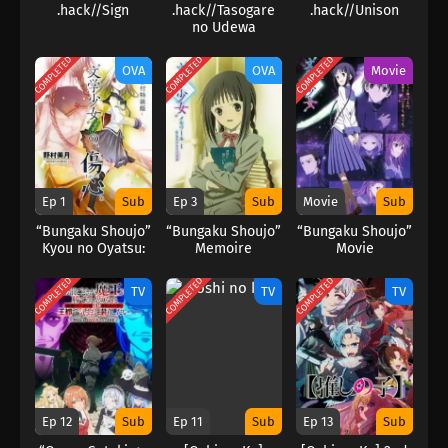
.hack//Sign
.hack//Tasogare
.hack//Unison
no Udewa
Densetsu
COMPLETED
COMPLETED
COMPLETED
OVA
OVA
Movie
Ep 1
Sub
Ep 3
Sub
Movie
Sub
“Bungaku Shoujo”
“Bungaku Shoujo”
“Bungaku Shoujo”
Kyou no Oyatsu:
Memoire
Movie
Hatsukoi
COMPLETED
COMPLETED
COMPLETED
TV
TV
TV
Ep 12
Sub
Ep 11
Sub
Ep 13
Sub