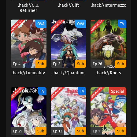
.hack//G.U.
.hack//Gift
.hack//Intermezzo
Returner
COMPLETED
COMPLETED
COMPLETED
OVA
OVA
TV
Ep 4
Sub
Ep 3
Sub
Ep 26
Sub
.hack//Liminality
.hack//Quantum
.hack//Roots
COMPLETED
COMPLETED
COMPLETED
TV
TV
Special
Ep 25
Sub
Ep 12
Sub
Ep 1
Sub