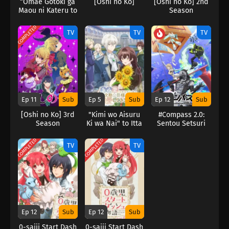
“Omae Gotoki ga
[Oshi no Ko]
[Oshi no Ko] 2nd
Maou ni Kateru to
Season
Omouna” to
Yuusha Party wo
COMPLETED
TV
TV
TV
Tsuihou sareta
node
Ep 11
Sub
Ep 5
Sub
Ep 12
Sub
[Oshi no Ko] 3rd
"Kimi wo Aisuru
#Compass 2.0:
Season
Ki wa Nai" to Itta
Sentou Setsuri
Jiki Koushaku-
Kaiseki System
sama ga Nazeka
COMPLETED
COMPLETED
TV
TV
Dekiai
shitekimasu
Ep 12
Sub
Ep 12
Sub
0-saiji Start Dash
0-saiji Start Dash