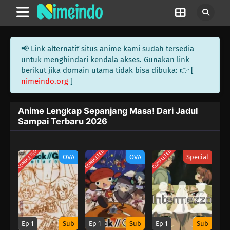
📢 Link alternatif situs anime kami sudah tersedia
untuk menghindari kendala akses. Gunakan link
berikut jika domain utama tidak bisa dibuka: 👉 [
nimeindo.org
]
Anime Lengkap Sepanjang Masa! Dari Jadul
Sampai Terbaru 2026
COMPLETED
COMPLETED
COMPLETED
OVA
OVA
Special
Ep 1
Sub
Ep 1
Sub
Ep 1
Sub