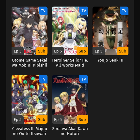
Season
Naru II
TV
TV
TV
Ep 5
Sub
Ep 6
Sub
Ep 5
Sub
Otome Game Sekai
Heroine? Seijo? Iie,
Youjo Senki II
wa Mob ni Kibishii
All Works Maid
Sekai desu 2
desu (Hokori)! (
Heroine? Saint?
TV
TV
No, I’m an All-
Works Maid (And
Proud of It)! )
Ep 5
Sub
Ep 5
Sub
Clevatess II: Majuu
Sora wa Akai Kawa
no Ou to Itsuwari
no Hotori
no Yuusha