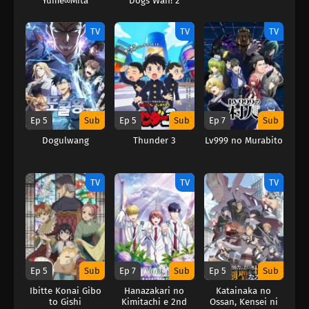
Yume∞Mita
Dogs Wan! 2
TV
TV
TV
Ep 5
Sub
Ep 5
Sub
Ep 7
Sub
Dogulwang
Thunder 3
Lv999 no Murabito
TV
TV
TV
Ep 5
Sub
Ep 7
Sub
Ep 5
Sub
Ibitte Konai Gibo
Hanazakari no
Katainaka no
to Gishi
Kimitachi e 2nd
Ossan, Kensei ni