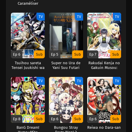
Caraméliser
TV
TV
TV
Ep 6
Sub
Ep 5
Sub
Ep 7
Sub
Tsuihou sareta
Super no Ura de
Rakudai Kenja no
Tensei Juukishi wa
Yani Suu Futari
Gakuin Musou:
Game Chishiki de
Nidome no Tensei,
Musou suru
S-Rank Cheat
TV
TV
TV
Majutsushi
Boukenroku (
From
Overshadowed to
Overpowered:
Second
Reincarnation of a
Talentless Sage )
Ep 8
Sub
Ep 6
Sub
Ep 6
Sub
BanG Dream!
Bungou Stray
Reiwa no Dara-san