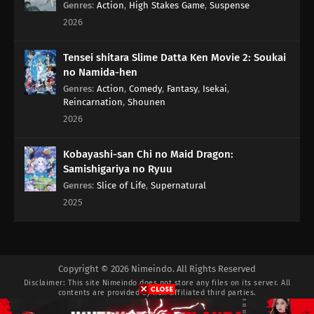
Genres
:
Action
,
High Stakes Game
,
Suspense
2026
Tensei shitara Slime Datta Ken Movie 2: Soukai
no Namida-hen
Genres
:
Action
,
Comedy
,
Fantasy
,
Isekai
,
Reincarnation
,
Shounen
2026
Kobayashi-san Chi no Maid Dragon:
Samishigariya no Ryuu
Genres
:
Slice of Life
,
Supernatural
2025
Copyright © 2026 Nimeindo. All Rights Reserved
Disclaimer: This site
Nimeindo
does not store any files on its server. All
contents are provided by non-affiliated third parties.