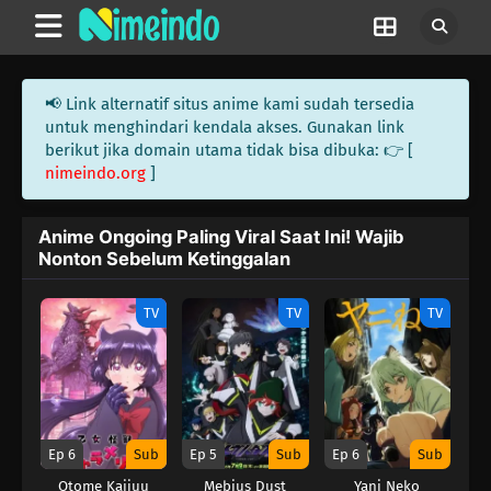
📢 Link alternatif situs anime kami sudah tersedia
untuk menghindari kendala akses. Gunakan link
berikut jika domain utama tidak bisa dibuka: 👉 [
nimeindo.org
]
Anime Ongoing Paling Viral Saat Ini! Wajib
Nonton Sebelum Ketinggalan
TV
TV
TV
Ep 6
Sub
Ep 5
Sub
Ep 6
Sub
Otome Kaijuu
Mebius Dust
Yani Neko