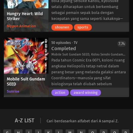
bola Jepang Seisuke Kanou, Kyousuke
selalu diharapkan untuk berkembang
sebagai pemain sepak bola dengan
Hungry Heart: Wild
Striker
kecepatan yang sama seperti kakaknya—
harapan yang ternyata terlalu sulit untuk
Nippon Animation
shounen
sports
dipenuhi. Setelah tertinggal, ia kini hidup
dalam bayang-bayang kesuksesan
kakaknya.
50 episodes · TV
7.74
Completed
Saat memasuki tahun pertama di SMA
Jouyou Akanegaoka, Kyousuke berjanji
Mobile Suit Gundam SEED, Kidou Senshi Gundam SEED, 機動戦士ガンダムSEED
tidak akan bermain sepak bola lagi.
Pada tahun Cosmic Era 0071, koloni ruang
Namun, Miki Tsujiwaki, kapten tim sepak
angkasa Heliopolis tetap netral dalam
bola putri, dan Mori Kazuto, manajer tim
perang besar yang melanda galaksi antara
putra, mengenali potensi Kyousuke dan
Coordinators—manusia yang sifat
Mobile Suit Gundam
SEED
ingin melihatnya kembali ke lapangan
biologisnya telah diubah sebelum
sepak bola untuk alasan mereka sendiri.
kelahiran—dan Naturals, manusia yang
Sunrise
action
award winning
Dengan kesempatan untuk bermain sepak
tidak diubah dan tetap tinggal di planet
bola lagi, Kyousuke harus memilih antara
Bumi. Kebencian mendalam Naturals
tetap teguh pada keputusannya untuk
terhadap Coordinators memaksa
meninggalkan olahraga yang pernah ia
makhluk-makhluk canggih ini untuk
A-Z LIST
cintai, atau membiarkan dirinya kembali
berpindah ke ruang angkasa, mencari
Cari berdasarkan alfabet dari A sampai Z.
menyalakan api itu untuk menjadi striker
perlindungan di koloni buatan manusia.
terbaik di dunia.
Kira Yamato adalah seorang Coordinator