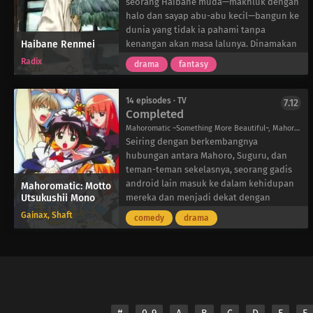
seorang Haibane muda—makhluk dengan
halo dan sayap abu-abu kecil—bangun ke
dunia yang tidak ia pahami tanpa
Haibane Renmei
kenangan akan masa lalunya. Dinamakan
Rakka karena mimpi jatuh yang ia alami
Radix
drama
fantasy
saat berada di dalam kepompong, ia
segera terbiasa dengan kehidupan di
kota aneh tersebut. Namun, ada aturan
14 episodes · TV
7.12
Completed
ketat bagi Haibane, seperti dilarang
meninggalkan desa atau mendekati
Mahoromatic ~Something More Beautiful~, Mahoromatic 2, まほろまてぃっく ~もっと美しいもの~
dinding yang mengelilinginya. Aturan-
Seiring dengan berkembangnya
aturan ini, bersama dengan hilangnya
hubungan antara Mahoro, Suguru, dan
secara misterius sesama Haibane pada
teman-teman sekelasnya, seorang gadis
“Hari Terbang” mereka, mulai
android lain masuk ke dalam kehidupan
Mahoromatic: Motto
Utsukushii Mono
mengganggu Rakka dan yang lainnya
mereka dan menjadi dekat dengan
karena mereka hampir tidak tahu apa-apa
Mahoro. Sementara itu, jumlah hari yang
Gainax, Shaft
comedy
drama
tentang jenis mereka sendiri.
tersisa sebelum Mahoro dimatikan terus
Saat Rakka dan Haibane lainnya hidup
berkurang secara bertahap.
tanpa kenangan masa lalu, mereka
berusaha melepaskan diri dari
penderitaan masa lalu dan pada akhirnya
menemukan penebusan.