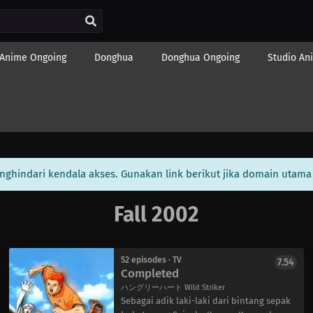
Anime Ongoing
Donghua
Donghua Ongoing
Studio An
enghindari kendala akses. Gunakan link berikut jika domain utama 
Fall 2002
52 episodes · TV
7.54
Completed
ハングリーハート Wild Striker
Sebagai adik laki-laki dari bintang sepak