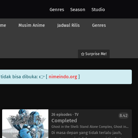
Genres
Season
Studio
ime
Musim Anime
Jadwal Rilis
Genres
Surprise Me!
tidak bisa dibuka: 👉 [
nimeindo.org
]
26 episodes · TV
8.42
Completed
Ghost in the Shell: Stand Alone Complex, Ghost in the Shell SAC, Ghost in the Shell: Stand Alone Complex, 攻殻機動隊 STAND ALONE COMPLEX
Di masa depan yang tidak terlalu jauh,