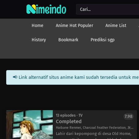
Home
Anime Hot Populer
Anime List
History
Bookmark
Prediksi sgp
📢 Link alternatif situs anime kami sudah tersedia untuk m
13 episodes · TV
7.98
Completed
Haibane Renmei, Charcoal Feather Federation, 灰羽連盟
Lahir dari kepompong di desa Old Home,