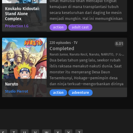
umat manusia telah mencapai tingkat
kemajuan di mana transplantasi tubuh
Koukaku Kidoutai:
secara keseluruhan dari daging ke mesin
Stand Alone
Complex
menjadi mungkin. Hal ini memungkinkan
peningkatan yang signifikan dalam
Production I.G
action
adult cast
kemampuan fisik dan cybernetik, serta
mengaburkan batas antara kedua dunia
tersebut. Namun, para penjahat juga
220 episodes · TV
8.01
Completed
dapat memanfaatkan teknologi ini
sepenuhnya, yang mengakibatkan
Naruti Junior, Naruto Kecil, Naruto, NARUTO, ナルト
munculnya kejahatan baru dan terkadang
Dua belas tahun yang lalu, seekor rubah
sangat berbahaya. Sebagai respons
iblis raksasa menakut-nakuti dunia. Saat
terhadap metode inovatif baru ini,
monster itu menyerang Desa Daun
Pemerintah Jepang telah mendirikan
Tersembunyi, Hokage—pemimpin desa
Naruto
Section 9, unit kepolisian yang beroperasi
dan ninja terkuat—mengorbankan dirinya
secara independen dan menangani
untuk mengunci binatang itu di dalam
Studio Pierrot
action
adventure
kejahatan-kejahatan yang sangat sensitif.
tubuh bayi yang baru lahir,
Dipimpin oleh Daisuke Aramaki dan
menyelamatkan peradaban dari
Motoko Kusanagi, Section 9 menangani
kehancuran sambil menakdirkan bayi itu
kejahatan semacam itu di seluruh
untuk hidup sendirian.
spektrum sosial, biasanya dengan sukses.
Kini, setelah bertahun-tahun diasingkan
Namun, ketika dihadapkan pada seorang
dan dibully, Naruto Uzumaki mengganggu
hacker tingkat A yang dijuluki “The
desa dengan prank-prank rumit dan