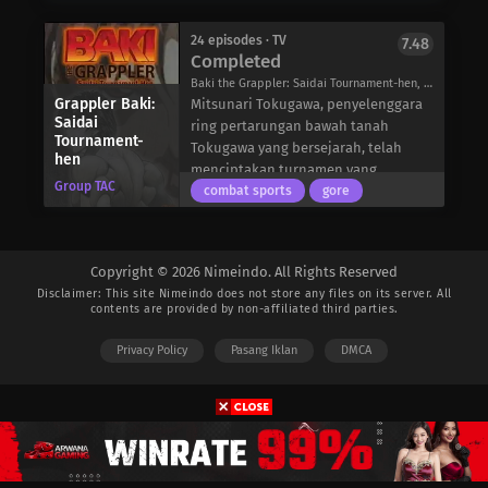
tidak dapat terus tinggal
bersamanya. Mengaku bahwa ia akan
24 episodes · TV
7.48
menemukan seseorang untuk tinggal
Completed
bersamanya, tetapi juga takut akan
Baki the Grappler: Saidai Tournament-hen, Baki the Grappler II, Grappler Baki Second Season, Baki The Grappler - The Ultimate Tournament, Grappler Baki Maximum Tournament, グラップラー刃牙(バキ) 最大トーナメント編
kritikan keluarganya dan tidak ingin
Grappler Baki:
Mitsunari Tokugawa, penyelenggara
membebani teman-temannya, Tooru
Saidai
ring pertarungan bawah tanah
memutuskan untuk diam-diam
Tournament-
Tokugawa yang bersejarah, telah
hen
tinggal sendiri di sebuah tenda di
menciptakan turnamen yang
hutan.
Group TAC
menampilkan 38 petarung terbaik di
combat sports
gore
Suatu malam dalam perjalanan
dunia, banyak di antaranya adalah
pulang kerja, dia menemukan
grandmaster dalam bentuk bela diri
tendanya terkubur di bawah tanah
masing-masing. Kecuali senjata,
longsor. Yuki Souma, “pangeran” di
Copyright © 2026 Nimeindo. All Rights Reserved
segala hal diperbolehkan di ring
sekolahnya, dan sepupunya Shigure
Disclaimer: This site
Nimeindo
does not store any files on its server. All
Tokugawa sehingga setiap petarung
contents are provided by non-affiliated third parties.
Souma, seorang penulis terkenal,
dapat menunjukkan kekuatan sejati
menemukan situasi Tooru dan
dan gerakan rahasia terkuat mereka.
Privacy Policy
Pasang Iklan
DMCA
mengundangnya untuk tinggal
Baki Hanma mendapatkan tempat di
bersama mereka sampai renovasi
turnamen ini berkat statusnya
rumah kakeknya selesai.
sebagai juara bertahan ring
Setibanya di rumah Souma, Tooru
pertarungan Tokugawa. Apakah dia
menemukan rahasia mereka: jika
akan mampu keluar sebagai
seorang Souma dipeluk oleh lawan
pemenang?
jenis, mereka akan berubah menjadi