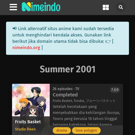
📢 Link alternatif situs anime kami sudah tersedia
untuk menghindari kendala akses. Gunakan link
berikut jika domain utama tidak bisa dibuka: 👉 [
nimeindo.org
]
Summer 2001
26 episodes · TV
7.69
Completed
Fruits Basket, Furuba, フルーツバスケット
Setelah kecelakaan yang
menyebabkan dia kehilangan ibunya,
Tooru yang berusia 16 tahun tinggal
Fruits Basket
bersama kakeknya, tetapi karena
Studio Deen
rumahnya sedang direnovasi, dia
drama
love polygon