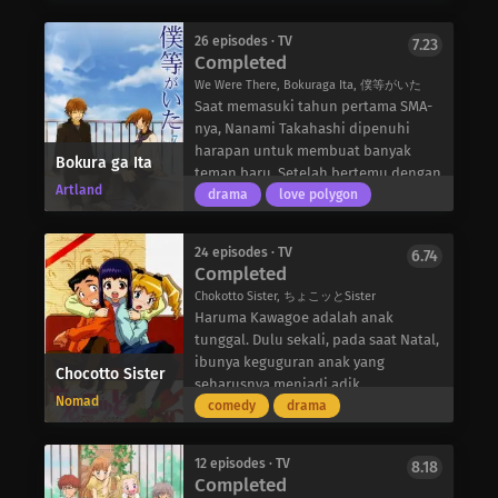
Beruntungnya, mereka setidaknya
memiliki tempat tinggal: sebuah
26 episodes · TV
7.23
kamar kecil di apartemen tua yang
Completed
cukup luas untuk menampung
We Were There, Bokuraga Ita, 僕等がいた
keduanya. Namun, untuk memenuhi
Saat memasuki tahun pertama SMA-
kebutuhan hidup, kakak tertua Kyou
nya, Nanami Takahashi dipenuhi
berusaha keras mengurus berbagai
harapan untuk membuat banyak
Bokura ga Ita
pekerjaan paruh waktu—sambil
teman baru. Setelah bertemu dengan
memastikan bahwa dia dan adik
Artland
Yuri Yamamoto yang pemalu, dia
drama
love polygon
perempuannya dapat terus
mendengar tentang seorang pria
bersekolah.
populer di kelas mereka: Yano
Meskipun menghadapi kesulitan ini,
24 episodes · TV
6.74
Motoharu. Yuri tidak peduli dengan
Completed
mereka tidak sendirian. Sepertinya
Yano karena hubungan masa lalunya
mereka diberkati dengan orang-
Chokotto Sister, ちょこッとSister
dengan kakak perempuannya, Nana,
orang baik dan ramah di sekitar
Haruma Kawagoe adalah anak
dan pada awalnya, Nanami juga tidak
mereka, sehingga hidup Kyou dan
tunggal. Dulu sekali, pada saat Natal,
menyukai sikapnya. Namun, Nanami
Asu jauh dari kata sengsara. Di atas
ibunya keguguran anak yang
Chocotto Sister
mulai merasa nyaman dengan Yano
segalanya, kedua saudara
seharusnya menjadi adik
dan mulai menyukainya. Keduanya
Nomad
perempuan ini memiliki ikatan yang
perempuannya. Pada malam itu,
comedy
drama
menghabiskan lebih banyak waktu
berharga, yang tak peduli seberapa
Haruma yang masih kecil berlutut
bersama dan akhirnya memutuskan
besar penderitaan, cobaan, atau
dan berdoa dengan tulus: “Tolong
untuk mulai berkencan. Namun,
12 episodes · TV
8.18
pertengkaran yang mereka hadapi,
sembuhkan ibu saya, dan tolong
Completed
cinta mereka tidak tanpa tantangan;
akan selalu tetap tak terpecahkan.
berikan saya seorang adik