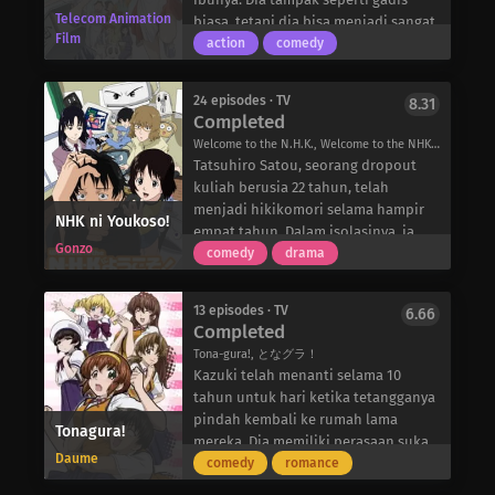
diperebutkan oleh pengguna sihir
Telecom Animation
perusahaannya sebagai bentuk
biasa, tetapi dia bisa menjadi sangat
dari dunia lain. Pemenang Crystal
Film
persahabatan.
agresif jika dipancing. Dia sering
action
comedy
Pearl akan lulus ujian sihir yang
Kelima pemuda ini terus
bertengkar dengan ibunya dan
dapat memberikan gelar prestisius
menghadapi kesulitan individu
teman-temannya hampir setiap hari,
sebagai penyihir profesional.
24 episodes · TV
8.31
dalam akademik, pekerjaan, cinta,
menyebabkan serangkaian insiden
Completed
Zero dan Ichii, dua pemuda yang
dan persahabatan sambil saling
yang mengganggu dalam kehidupan
mengikuti ujian bersama, segera
Welcome to the N.H.K., Welcome to the NHK, N・H・Kにようこそ！
mendorong satu sama lain menuju
mereka yang seharusnya normal.
menyadari bahwa mutiara itu ada di
Tatsuhiro Satou, seorang dropout
jalan yang telah ditakdirkan untuk
dalam tubuh Nina dan berjanji akan
kuliah berusia 22 tahun, telah
mereka tempuh.
melindunginya hingga ujian selesai.
menjadi hikikomori selama hampir
NHK ni Youkoso!
Dengan begitu banyak peserta ujian
empat tahun. Dalam isolasinya, ia
Gonzo
lain yang mengejar benda itu, tugas
mulai percaya pada banyak teori
comedy
drama
mereka sangat berat—tetapi tidak
konspirasi yang aneh, tetapi ada satu
sebrutal malu yang dialami Nina saat
teori yang ia yakini dengan
13 episodes · TV
6.66
dia tiba di sekolah dengan dua
keyakinan yang tak tergoyahkan:
Completed
pemuda tampan di belakangnya.
teori bahwa dalang jahat di balik
Tona-gura!, となグラ！
status NEET (Tidak Bekerja, Tidak
Kazuki telah menanti selama 10
Sekolah, dan Tidak Ikut Pelatihan)
tahun untuk hari ketika tetangganya
yang ia alami adalah Nihon
pindah kembali ke rumah lama
Tonagura!
Hikikomori Kyokai (NHK)—sebuah
mereka. Dia memiliki perasaan suka
organisasi jahat dan rahasia yang
Daume
pada Yuuji, yang dia anggap sebagai
comedy
romance
berdedikasi untuk menyebarkan
cinta pertamanya, tetapi dia tidak