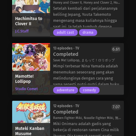
Yano kesulitan untuk terbuka
Honey and Clover II, Honey and Clover 2, Honey & Clover II, ハチミツとクローバー II
perempuan.” Bertahun-tahun
kepada Nanami, karena pacar
Setelah kembali dari perjalanannya
berlalu, dan Haruma hampir
pertamanya, Nana, meninggal dalam
keliling Jepang, Yuuta Takemoto
melupakan doanya. Tapi Santa
Hachimitsu to
kecelakaan mobil setahun
mengenang masa kuliahnya hingga
Clover II
belum…. Suatu Natal, ketika Haruma
sebelumnya, dan dia sedang bersama
saat ini. Ia telah tumbuh dewasa
tidak menduganya, ia mendapat
J.C.Staff
salah satu mantan pacarnya saat itu.
secara signifikan sejak tahun kedua
adult cast
drama
hadiah yang tidak biasa – adik
Terjebak dalam bayang-bayang
dan termotivasi untuk terus maju.
perempuannya.
hubungan Yano dengan Nana,
Merasa lebih percaya diri dari
13 episodes · TV
6.61
Nanami dan Yano berjuang untuk
sebelumnya, ia akhirnya mengaku
Completed
mempertahankan hubungan mereka
perasaannya kepada Hagumi
Save Me! Lollipop, まもって！ロリポップ
di tengah kesalahpahaman dan
Hanamoto, gadis yang ia cintai sejak
Mimpi terbesar Nina Yamada adalah
kesedihan, namun tetap yakin akan
pertama kali bertemu. Namun,
menemukan seseorang yang akan
cinta mereka satu sama lain.
Hagumi merasa bingung karena
Mamotte!
melindunginya dengan cara yang
Lollipop
upayanya untuk memahami Shinobu
sama seperti putri-putri dalam buku
Morita yang misterius. Di balik
Studio Comet
ceritanya. Dia segera sangat
adventure
comedy
sikapnya yang ceria, Morita mungkin
membutuhkan perlindungan itu:
adalah orang yang paling terbebani
ketika dia menelan bola pink aneh
oleh potensi dirinya sendiri.
12 episodes · TV
7.07
yang dia yakini sebagai permen
Completed
Sementara itu, Takumi Mayama telah
keras, sejumlah besar orang jatuh
menjadi seorang dewasa yang
Ramen Fighter Miki, Noodle Fighter Miki, 無敵看板娘
dari langit. Bola yang dia telan
bekerja penuh waktu dan berhasil
Miki Onimaru adalah gadis yang
adalah Crystal Pearl, sebuah
Muteki Kanban
mendapatkan beberapa pesanan
bekerja di restoran ramen Cina milik
perhiasan simbolis yang
Musume
keramik untuk Ayumi Yamada melalui
ibunya. Dia tampak seperti gadis