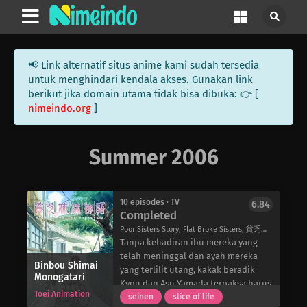
📢 Link alternatif situs anime kami sudah tersedia
untuk menghindari kendala akses. Gunakan link
berikut jika domain utama tidak bisa dibuka: 👉 [
nimeindo.org
]
Summer 2006
10 episodes · TV
6.84
Completed
Poor Sisters Story, Flat Broke Sisters, 貧乏姉妹物語
Tanpa kehadiran ibu mereka yang
telah meninggal dan ayah mereka
Binbou Shimai
yang terlilit utang, kakak beradik
Monogatari
Kyou dan Asu Yamada terpaksa harus
Toei Animation
bertahan hidup sendiri.
seinen
slice of life