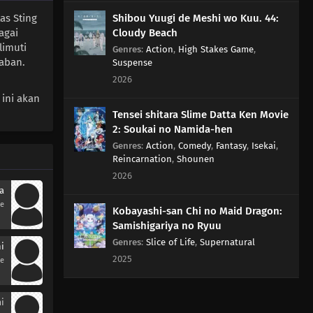
Shibou Yuugi de Meshi wo Kuu. 44:
as Sting
Cloudy Beach
agai
limuti
Genres
:
Action
,
High Stakes Game
,
aban.
Suspense
2026
 ini akan
Tensei shitara Slime Datta Ken Movie
2: Soukai no Namida-hen
Genres
:
Action
,
Comedy
,
Fantasy
,
Isekai
,
Reincarnation
,
Shounen
2026
a
se
Kobayashi-san Chi no Maid Dragon:
Samishigariya no Ryuu
Genres
:
Slice of Life
,
Supernatural
i
2025
se
i