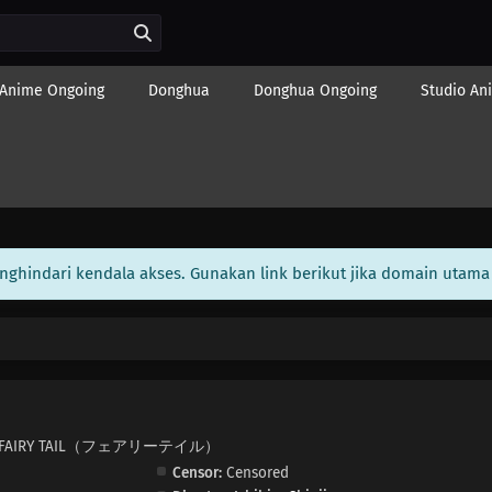
Anime Ongoing
Donghua
Donghua Ongoing
Studio An
enghindari kendala akses. Gunakan link berikut jika domain utama 
eason 2, FAIRY TAIL（フェアリーテイル）
Censor:
Censored