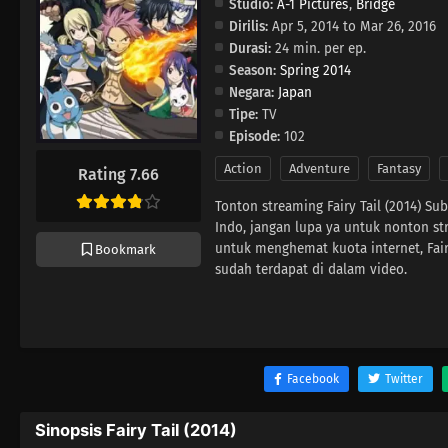
Studio:
A-1 Pictures
,
Bridge
Dirilis:
Apr 5, 2014 to Mar 26, 2016
Durasi:
24 min. per ep.
Season:
Spring 2014
Negara:
Japan
Tipe:
TV
Episode:
102
Action
Adventure
Fantasy
Rating 7.66
Tonton streaming Fairy Tail (2014) Su
Indo, jangan lupa ya untuk nonton st
untuk menghemat kuota internet, Fair
Bookmark
sudah terdapat di dalam video.
Facebook
Twitter
Sinopsis Fairy Tail (2014)