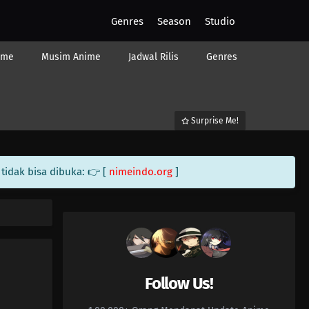
Genres
Season
Studio
ime
Musim Anime
Jadwal Rilis
Genres
Surprise Me!
tidak bisa dibuka: 👉 [
nimeindo.org
]
Follow Us!