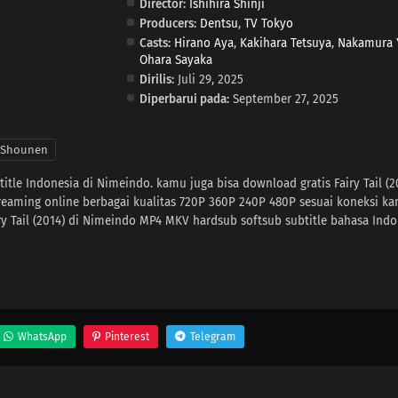
Director:
Ishihira Shinji
Producers:
Dentsu
,
TV Tokyo
Casts:
Hirano Aya
,
Kakihara Tetsuya
,
Nakamura 
Ohara Sayaka
Dirilis:
Juli 29, 2025
Diperbarui pada:
September 27, 2025
Shounen
btitle Indonesia di Nimeindo. kamu juga bisa download gratis Fairy Tail (2
reaming online berbagai kualitas 720P 360P 240P 480P sesuai koneksi k
y Tail (2014) di Nimeindo MP4 MKV hardsub softsub subtitle bahasa Indo
WhatsApp
Pinterest
Telegram