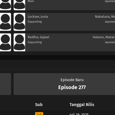
Main
Japane
Lockser, Juvia
Nakahara, Ma
Supporting
Japane
Redfox, Gajeel
Hatano, Watar
Supporting
Japane
Episode Baru
Episode 277
Sub
Tanggal Rilis
Sub
Juli 29, 2025