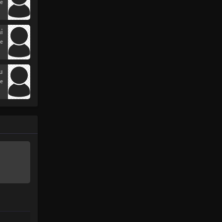
se
i
se
u
se