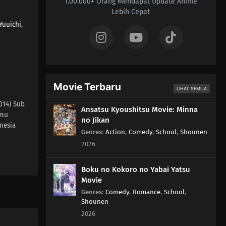
1.00.000+ Orang Mendapat Update Anime
Lebih Cepat
Yuuichi
,
Movie Terbaru
LIHAT SEMUA
014) Sub
Ansatsu Kyoushitsu Movie: Minna
amu
no Jikan
nesia
Genres
:
Action
,
Comedy
,
School
,
Shounen
2026
Boku no Kokoro no Yabai Yatsu
Movie
Genres
:
Comedy
,
Romance
,
School
,
Shounen
2026