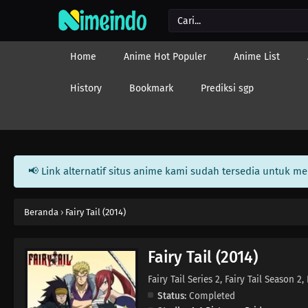
Home
Anime Hot Populer
Anime List
History
Bookmark
Prediksi sgp
📢 Link alternatif situs anime kami sudah tersedia untuk m
Beranda
›
Fairy Tail (2014)
Fairy Tail (2014)
Fairy Tail Series 2, Fairy Tail S
Status:
Completed