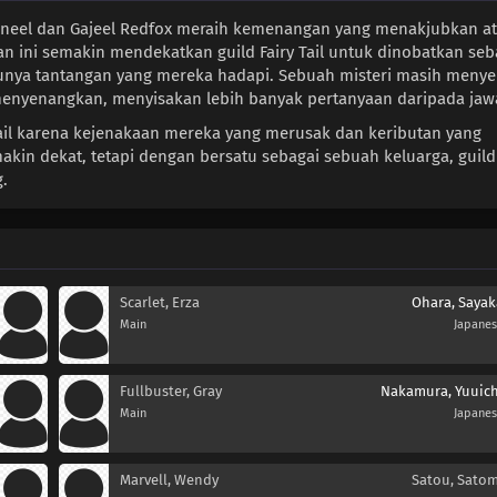
neel dan Gajeel Redfox meraih kemenangan yang menakjubkan at
an ini semakin mendekatkan guild Fairy Tail untuk dinobatkan seb
ya tantangan yang mereka hadapi. Sebuah misteri masih menye
menyenangkan, menyisakan lebih banyak pertanyaan daripada jaw
Tail karena kejenakaan mereka yang merusak dan keributan yang
in dekat, tetapi dengan bersatu sebagai sebuah keluarga, guild
.
Scarlet, Erza
Ohara, Sayak
Main
Japane
Fullbuster, Gray
Nakamura, Yuuich
Main
Japane
Marvell, Wendy
Satou, Satom