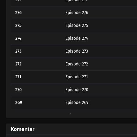
276
Episode 276
275
Episode 275
274
Episode 274
273
Episode 273
272
Episode 272
271
Episode 271
270
Episode 270
269
Episode 269
268
Episode 268
267
Episode 267
Komentar