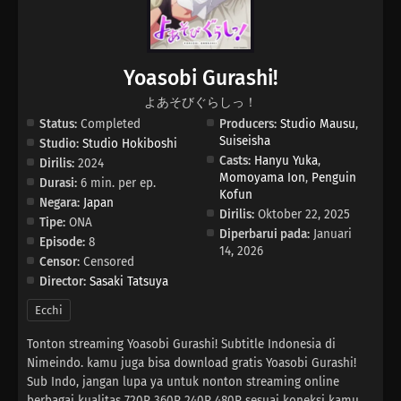
Yoasobi Gurashi!
よあそびぐらしっ！
Status:
Completed
Producers:
Studio Mausu
,
Suiseisha
Studio:
Studio Hokiboshi
Casts:
Hanyu Yuka
,
Dirilis:
2024
Momoyama Ion
,
Penguin
Durasi:
6 min. per ep.
Kofun
Negara:
Japan
Dirilis:
Oktober 22, 2025
Tipe:
ONA
Diperbarui pada:
Januari
Episode:
8
14, 2026
Censor:
Censored
Director:
Sasaki Tatsuya
Ecchi
Tonton streaming Yoasobi Gurashi! Subtitle Indonesia di
Nimeindo. kamu juga bisa download gratis Yoasobi Gurashi!
Sub Indo, jangan lupa ya untuk nonton streaming online
berbagai kualitas 720P 360P 240P 480P sesuai koneksi kamu