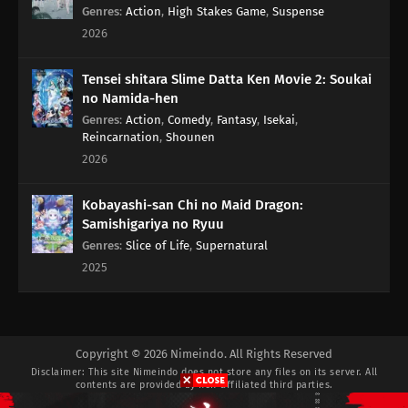
Genres
:
Action
,
High Stakes Game
,
Suspense
2026
Tensei shitara Slime Datta Ken Movie 2: Soukai
no Namida-hen
Genres
:
Action
,
Comedy
,
Fantasy
,
Isekai
,
Reincarnation
,
Shounen
2026
Kobayashi-san Chi no Maid Dragon:
Samishigariya no Ryuu
Genres
:
Slice of Life
,
Supernatural
2025
Copyright © 2026 Nimeindo. All Rights Reserved
Disclaimer: This site
Nimeindo
does not store any files on its server. All
contents are provided by non-affiliated third parties.