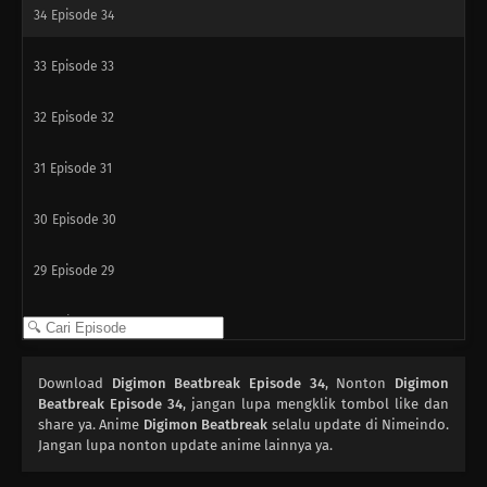
34
Episode 34
33
Episode 33
32
Episode 32
31
Episode 31
30
Episode 30
29
Episode 29
28
Episode 28
27
Episode 27
Download
Digimon Beatbreak Episode 34
, Nonton
Digimon
Beatbreak Episode 34
, jangan lupa mengklik tombol like dan
26
share ya. Anime
Episode 26
Digimon Beatbreak
selalu update di Nimeindo.
Jangan lupa nonton update anime lainnya ya.
25
Episode 25