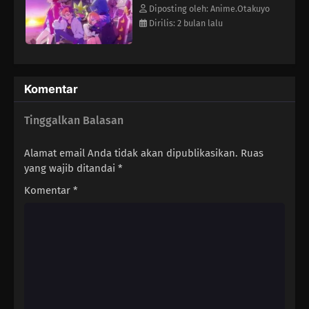
Diposting oleh: Anime.Otakuyo
05
Episode 5
Dirilis: 2 bulan lalu
04
Episode 4
Komentar
03
Episode 3
Tinggalkan Balasan
02
Episode 2
Alamat email Anda tidak akan dipublikasikan.
Ruas
01
Episode 1
yang wajib ditandai
*
Komentar
*