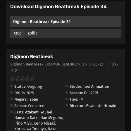
Download Digimon Beatbreak Episode 34
24
Episode 24
Digimon Beatbreak Episode 34
23
Episode 23
gofile
720p
22
Episode 22
21
Episode 21
Digimon Beatbreak
Digimon Beatbreak, DIGIMON BEATBREAK（デジモンビートブレ
20
Episode 20
イク）
19
Episode 19
Status:
Ongoing
Studio:
Toei Animation
Dirilis:
2025
Season:
Fall 2025
18
Episode 18
Negara:
Japan
Tipe:
TV
Censor:
Censored
Director:
Miyamoto Hiroaki
17
Episode 17
Casts:
Azakami Youhei
,
Hamano Daiki
,
Han Megumi
,
16
Episode 16
Irino Miyu
,
Kuno Misaki
,
Kurosawa Tomoyo
,
Nakai