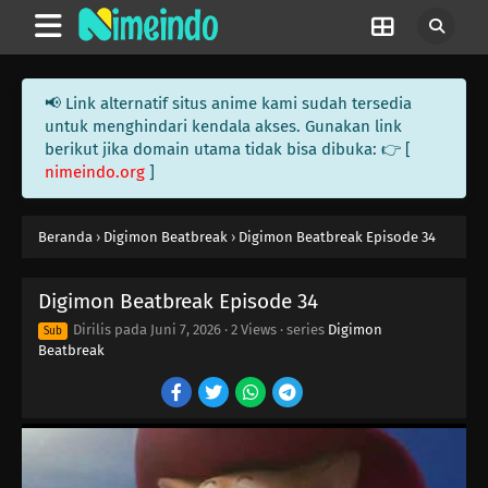
📢 Link alternatif situs anime kami sudah tersedia
untuk menghindari kendala akses. Gunakan link
berikut jika domain utama tidak bisa dibuka: 👉 [
nimeindo.org
]
Beranda
›
Digimon Beatbreak
›
Digimon Beatbreak Episode 34
Digimon Beatbreak Episode 34
Dirilis pada
Juni 7, 2026
·
2 Views
· series
Digimon
Sub
Beatbreak
41
Episode 41
40
Episode 40
40
Episode 40