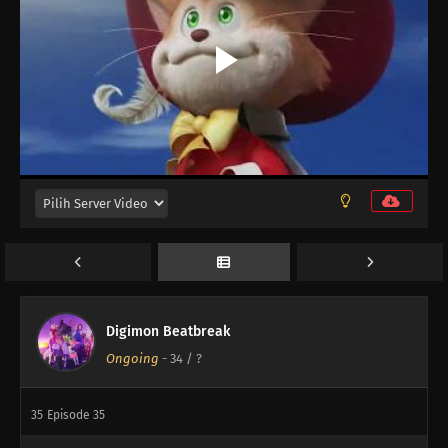
39
Episode 39
39
Episode 39
39
Episode 39
38
Episode 38
38
Episode 38
37
Kind Magic
37
Episode 37
Digimon Beatbreak
Ongoing
-
34
/ ?
36
Episode 36
35
Episode 35