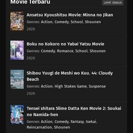
Movie Terbaru
LIHAT SEMUA
Ansatsu Kyoushitsu Movie: Minna no Jikan
Genres
:
Action
,
Comedy
,
School
,
Shounen
2026
Boku no Kokoro no Yabai Yatsu Movie
Genres
:
Comedy
,
Romance
,
School
,
Shounen
2026
Shibou Yuugi de Meshi wo Kuu. 44: Cloudy
Beach
Genres
:
Action
,
High Stakes Game
,
Suspense
2026
Tensei shitara Slime Datta Ken Movie 2: Soukai
no Namida-hen
Genres
:
Action
,
Comedy
,
Fantasy
,
Isekai
,
Reincarnation
,
Shounen