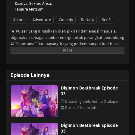
15
Episode 15
Kazuya
,
Sekine Arisa
,
Tamura Mutsumi
14
Episode 14
Action
Adventure
Comedy
Fantasy
Sci-Fi
“e-Pulse,” yang dihasilkan oleh pikiran dan emosi manusia,
13
Episode 13
digunakan sebagai sumber energi untuk perangkat pendukung
AI “Sapotama.” Dari bayang-bayang perkembangan luar biasa
12
Episode 12
ini, monster-monster mengerikan muncul. Digimon adalah
makhluk hidup yang berevolusi dengan mengonsumsi e-
11
Episode 11
Pulse.Tomoro Tenma terhanyut dalam pengalaman luar biasa
setelah bertemu Gekkomon, yang tiba-tiba muncul dari
10
Episode Lainnya
Episode 10
Sapotama-nya. Saat tinggal bersama Kyo Sawashiro dan
anggota tim pemburu hadiah “Golden Dawn” lainnya, Tomoro
Digimon Beatbreak Episode
memperbarui tekadnya. Masa depan baru apa yang akan
09
Episode 9
33
dibentuk oleh manusia dan Digimon?
Diposting oleh: Anime.Otakuyo
08
Episode 8
Dirilis: 2 bulan lalu
07
Episode 7
Digimon Beatbreak Episode
35
06
Episode 6