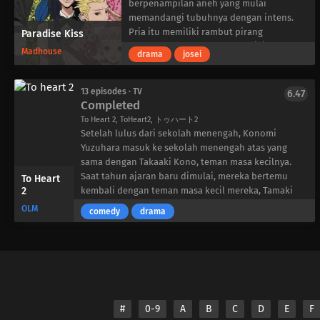
berpenampilan aneh yang mulai
melewati perjalanan yang berat, dipenuhi
memandangi tubuhnya dengan intens.
dengan konspirasi melawan mereka, agar
Pria itu memiliki rambut pirang
Paradise Kiss
dapat kembali ke rumah dengan selamat
bergelombang, kalung bergerigi, dan
bersama-sama.
Madhouse
drama
josei
beberapa tindikan di telinga dan
wajahnya. Yukari tidak ingin
berhubungan dengannya dan berlari
13 episodes · TV
6.47
Completed
pergi, namun ia menabrak seorang wanita
tinggi dan cantik berambut ungu dengan
To Heart 2, ToHeart2, トゥハート2
pola bunga di sekitar matanya. Yukari
Setelah lulus dari sekolah menengah, Konomi
pingsan karena kaget dan bangun di
Yuzuhara masuk ke sekolah menengah atas yang
tempat aneh bernama Atelier. Ternyata
sama dengan Takaaki Kono, teman masa kecilnya.
orang-orang asing itu adalah desainer
Saat tahun ajaran baru dimulai, mereka bertemu
To Heart
mode yang bersekolah di akademi seni
2
kembali dengan teman masa kecil mereka, Tamaki
terkemuka, Yazawa Art Academy, dan
Kosaka, serta banyak teman baru. Tanpa disadari
OLM
comedy
drama
kelompok mereka ingin Yukari menjadi
oleh kelompok tersebut, pertemuan mereka satu
model untuk merek mereka dalam
sama lain akan segera membawa mereka pada
pameran mendatang di Yazawa Academy.
banyak petualangan yang tak terlupakan.
Yukari menolaknya dan melarikan diri
dari Atelier, tapi tanpa sengaja
meninggalkan kartu identitas sekolahnya
di sana. George Koizumi, kepala desainer,
#
0-9
A
B
C
D
E
F
kemudian melihatnya dan langsung tahu