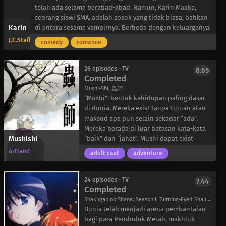
telah ada selama berabad-abad. Namun, Karin Maaka,
dengan Red Shield untuk melawan
Pada kenyataannya, ketika Pete tiba di
seorang siswi SMA, adalah sosok yang tidak biasa, bahkan
monster-monster menakutkan ini dan
gerbang surga, ia ditolak masuk karena
Karin
di antara sesama vampirnya. Berbeda dengan keluarganya
mengungkap rahasia masa lalu gadis itu.
dosanya. Alih-alih, ia diperintahkan
yang vampir, sejak kecil Karin menderita polisitemia:
untuk menunggu 100 hari dan kini
J.C.Staff
comedy
romance
gangguan langka yang membuatnya secara berkala
terjebak dalam tubuh Tazusa! Tanpa mau
memproduksi darah berlebihan. Semakin banyak darah
membiarkan hal ini mengganggu
yang diproduksinya, semakin anemia dan pusing dia
hidupnya—meski tubuhnya terasa sedikit
26 episodes · TV
8.65
Completed
merasa, yang pada akhirnya menyebabkan pendarahan
sesak—Tazusa terus berlatih skating,
hidung yang sering.
sementara suara mengganggu itu
Mushi-Shi, 蟲師
Solusinya? Memaksa darah berlebihnya ke orang asing
mungkin saja bisa membantunya
“Mushi”: bentuk kehidupan paling dasar
secara acak, yang secara mengejutkan membuat “korban”
mewujudkan mimpinya.
di dunia. Mereka exist tanpa tujuan atau
tersebut menjadi lebih bersemangat dan bahagia
maksud apa pun selain sekadar “ada”.
daripada sebelumnya. Dengan bantuan saudara-
Mereka berada di luar batasan kata-kata
Mushishi
saudaranya—Anju, adik perempuannya yang pendiam
“baik” dan “jahat”. Mushi dapat exist
namun penuh kasih sayang, dan Ren, kakak laki-lakinya
dalam berbagai bentuk dan mampu
Artland
adult cast
adventure
yang suka menggoda—yang membantu menjaga rahasia
meniru hal-hal dari alam seperti
kemampuannya dengan mengubah ingatan manusia yang
tumbuhan, penyakit, bahkan fenomena
terpengaruh, tidak ada yang tahu. Namun, hal itu berubah
seperti pelangi.
24 episodes · TV
7.44
Completed
ketika teman sekelasnya yang baru pindah, Kenta Usui,
Namun, ini hanyalah definisi yang samar-
merasa perilaku Karin mencurigakan. Dan untuk
samar tentang entitas yang menghuni
Shakugan no Shana: Season I, Burning-Eyed Shana, 灼眼のシャナ
memperumit keadaan, Karin merasa darahnya bereaksi
dunia yang hidup dalam Mushishi, karena
Dunia telah menjadi arena pembantaian
secara tidak biasa terhadap kehadiran Kenta.
bahkan menyebutnya sebagai bentuk
bagi para Penduduk Merah, makhluk