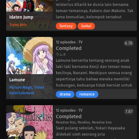
dengan Undine lain, wisatawan,
sekolah menengah atas tersebut
misterius ditarik ke dunia lain bersama
penduduk Neo Venezia, dan bahkan kota
mempekerjakan guru olahraga baru,
teman-temannya, Kakeru dan Makoto. Tak
itu sendiri, sambil belajar banyak
Idaten Jump
Kikyo Kiri. Pada hari pertama, dia
lama kemudian, kelompok tersebut
pelajaran berharga dalam perjalanan,
bertabrakan dengan Hiroki dan terkejut.
menemukan bahwa dunia yang dikenal
Trans Arts
fantasy
isekai
seperti kebenaran indah bahwa ada
Inilah anak laki-laki yang dia akui
sebagai “X-Zone” berpusat pada
keajaiban buatan manusia.
cintanya dan dia menolaknya…
pertarungan Idaten—balapan MTB yang
ditandai dengan lintasan khusus, aturan
12 episodes · TV
6.78
Completed
unik, dan kekuatan tersembunyi yang
terpendam dalam sepeda. Satu-satunya
ラムネ
cara untuk kembali ke rumah adalah
Lamune bercerita tentang seorang anak
dengan menang dan memperoleh
laki-laki bernama Kenji dan teman masa
lambang MTB dari para penantang yang
kecilnya, Nanami. Meskipun semua orang
dikalahkan.
sepertinya tahu bahwa mereka memiliki
Lamune
Meskipun bingung dan ketakutan dengan
hubungan, keduanya tidak berniat untuk
Picture Magic, Trinet
dunia aneh ini, Shou justru merasa
mengembangkan hubungan itu lebih
Entertainment
drama
romance
sangat bersemangat. Ia memiliki
jauh dari sekadar teman dekat. Cerita ini
kesempatan untuk bersaing dengan
menggunakan kilas balik untuk
pengendara MTB lainnya, membuat teman
menjelaskan mengapa mereka begitu
12 episodes · TV
7.87
Completed
baru dan rival, serta mengungkap
dekat, dan setiap tindakan yang
kebenaran tersembunyi X-Zone yang
dilakukan tidak membuat mereka
Paradise Kiss, ParaKiss, Paradise kiss
Saat pulang sekolah, Yukari Hayasaka
mungkin akan mengubah nasibnya secara
berjauhan, melainkan justru
didekati oleh seorang pria
drastis. Shou dan teman-temannya harus
mendekatkan mereka.