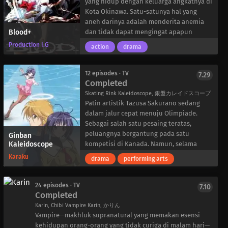
yang hidup dengan keluarga angkatnya di
Kota Okinawa. Satu-satunya hal yang
aneh darinya adalah menderita anemia
Blood+
dan tidak dapat mengingat apapun
tentang hidupnya sebelum setahun yang
Production I.G
action
drama
lalu.
Namun, masa lalu yang terlupakan itu
segera menghantuinya—suatu malam, dia
12 episodes · TV
7.29
Completed
diserang di sekolah oleh makhluk yang
memakan darah manusia. Saat semua
Skating Rink Kaleidoscope, 銀盤カレイドスコープ
harapan seolah hilang, seorang pria
Patin artistik Tazusa Sakurano sedang
misterius bernama Haji muncul dan
dalam jalur cepat menuju Olimpiade.
mengusir makhluk itu sementara. Namun,
Sebagai salah satu pesaing teratas,
ketika penolongnya memaksanya minum
peluangnya bergantung pada satu
Ginban
Kaleidoscope
darahnya, Saya tiba-tiba masuk ke dalam
kompetisi di Kanada. Namun, selama
trance dan membunuh monster itu
penampilannya, dia terjatuh dan
Karaku
drama
performing arts
dengan mudah, menggunakan darahnya
kepalanya terbentur es, membuatnya
sendiri sebagai katalis.
pingsan. Pada saat yang sama, pilot
Saya kemudian mengetahui tentang
akrobatik Kanada Pete Pumps jatuh
24 episodes · TV
7.10
Completed
organisasi bernama Red Shield, yang
dalam kobaran api.
didirikan dengan tujuan tunggal untuk
Setelah kegagalan yang menghancurkan,
Karin, Chibi Vampire Karin, かりん
Vampire—makhluk supranatural yang memakan esensi
mengalahkan makhluk-makhluk neraka.
Tazusa kembali ke Jepang, tetapi dia
kehidupan orang-orang yang tidak curiga di malam hari—
Kini Saya dan Haji harus bekerja sama
mulai mendengar suara di kepalanya.