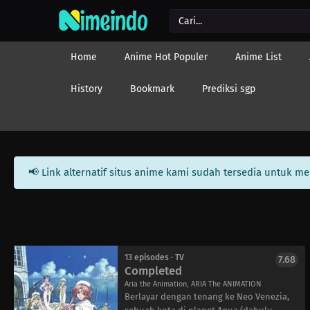
Home
Anime Hot Populer
Anime List
History
Bookmark
Prediksi sgp
📢 Link alternatif situs anime kami sudah tersedia untuk m
13 episodes · TV
7.68
Completed
Aria the Animation, ARIA The ANIMATION
Berlayar dengan tenang ke Neo Venezia,