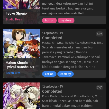
muda balapan dengan kecepatan tinggi dan terinspirasi
perubahan hati Train dan berjanji akan
menggali dua kuburan—dan hal ini
oleh pemandangan tersebut. Ia lalu memutuskan untuk
mengambil tindakan ekstrem untuk
terutama berlaku bagi mereka yang
Jigoku Shoujo
mengumpulkan bagian-bagian bekas yang tersedia di
membawa kembali utusan nasib buruk
menggunakan situs web Hell
lintasan dan mulai bekerja pada hadiah untuk anaknya.
itu.
Correspondence. Tepat pada tengah
Studio Deen
horror
mystery
Sementara itu, Capeta dan Monami menyelinap ke
Pembunuh bayaran yang kini menjadi
malam, domain web yang menakutkan ini
tempat kerja ayahnya, mencurigai bahwa ayahnya
“kucing liar” ini hanya bisa berkelana
menjadi dapat diakses, dan siapa pun
sedang melakukan sesuatu. Dengan terkejut, mereka
sejauh itu sebelum suara tembakan yang
yang memasukkan nama orang yang
13 episodes · TV
7.95
Completed
melihat go-kart yang dibangun dari bagian-bagian
memekakkan telinga menggema.
mereka benci akan dikunjungi oleh Ai
bekas—dengan nama Capeta terpasang di atasnya!
Enma, Gadis Neraka. Ai menjelaskan
Magical Girl Lyrical Nanoha A's, Mahou Shoujo Lyrical Nanoha A's, Nanoha Season 2, 魔法少女リリカルなのは エース
Meskipun tidak memiliki mesin dan terlihat usang, go-
bahwa dia akan mengirim jiwa target ke
Setelah menyelesaikan insiden biji
kart tersebut sebagian besar lengkap dan berfungsi.
neraka, tetapi peminta juga akan berakhir
permata yang tersebar, Nanoha
Meskipun hujan deras, Capeta tidak bisa menahan
di neraka ketika mereka meninggal.
Takamachi kembali ke kehidupan sehari-
keinginan untuk mencoba mesin baru ini. Saat dia
Bagi sebagian orang, harga itu terlalu
harinya dengan senang hati, meskipun
Mahou Shoujo
Lyrical Nanoha A’s
mengemudikan go-kart menuruni jalan basah, insiden
tinggi; bagi yang lain, tempat mereka
kini ditambah dengan latihan sihir di
yang hampir menjadi kecelakaan berbahaya justru
menghabiskan kehidupan setelah mati
pagi hari. Bertukar pesan video dengan
Seven Arcs
action
comedy
menjadi obsesi yang mendebarkan. Tidak lagi bosan
tidak berpengaruh pada neraka sehari-
Fate Testarossa dan kru Arthra, Nanoha
dengan hidup, mesin hati Capeta menyala dengan gairah
hari yang mereka alami saat ini. Namun
dengan antusias menantikan kesempatan
baru saat dia memasuki dunia balap.
satu hal yang pasti: Gadis Neraka akan
untuk bertemu mereka secara langsung
12 episodes · TV
7.61
Completed
selalu tersedia bagi mereka yang
lagi. Namun, saat sedang belajar di
membutuhkan balas dendam, sementara
kamarnya suatu hari, Raising Heart tiba-
Rozen Maiden: Träumend, Rozen Maiden 2, ローゼンメイデン トロイメント
dia dengan tegar menjalankan tugasnya
tiba memanggil Nanoha dan
Saat kisah Rozen Maiden berakhir, bab
mengantar jiwa-jiwa ke kegelapan.
memperingatkannya tentang serangan
baru dimulai dalam Rozen Maiden: