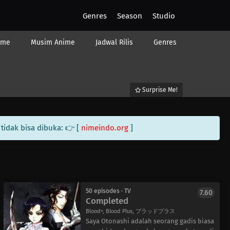
Genres
Season
Studio
ime
Musim Anime
Jadwal Rilis
Genres
Surprise Me!
tidak bisa dibuka: 👉 [
nimeindo.org
]
50 episodes · TV
7.60
Completed
Blood+, Blood Plus, ブラッドプラス
Saya Otonashi adalah seorang gadis biasa