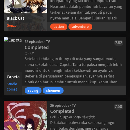
ketepatan yang tak kenal ampun, Train
Heartnet adalah pembunuh bayaran yang
terkenal kejam dan tak peduli pada
Black Cat
nyawa manusia. Dengan julukan “Black
Cat” di dunia bawah tanah, pembunuh
Gonzo
action
adventure
elit ini bekerja untuk organisasi rahasia
yang kuat yang hanya dikenal sebagai
Chronos.
52 episodes · TV
7.82
Completed
Suatu malam yang suram, penembak jitu
yang acuh tak acuh itu bertemu dengan
カペタ
Setelah kehilangan ibunya di usia yang sangat muda,
Saya Minatsuki, seorang pemburu hadiah
siswa sekolah dasar Capeta Taira terpaksa menjadi lebih
yang misterius, dan segera
mandiri untuk menghindari kekhawatiran ayahnya.
mengembangkan persahabatan yang
Bekerja di perusahaan pengaspalan, ayahnya sering
aneh dengannya. Dipengaruhi oleh
Capeta
sibuk dan harus lembur untuk mencukupi kebutuhan
pandangan hidup positif Saya, Train
Studio
hidup. Namun, seberapa pun kerasnya dia bersikap di
mulai mempertimbangkan kembali
Comet
racing
shounen
depan ayahnya, Capeta pada akhirnya hanyalah seorang
hidupnya. Memutuskan untuk
anak yang kesepian dengan kehidupan yang berat.
meninggalkan perannya sebagai Black
Selain tugas rumah tangga biasa, ia harus menghadapi
Cat, ia memilih untuk menempuh jalan
26 episodes · TV
7.60
Completed
pengganggu bernama Nobu Andou, yang membuatnya
yang mulia sebagai pemburu hadiah yang
merasa lebih buruk, meskipun mendapat dukungan dari
jujur. Namun, Chronos—dan khususnya
Hell Girl, Jigoku Shojo, 地獄少女
teman sekelasnya, Monami Suzuki.
Creed Diskenth, bawahan Train yang
Dikatakan bahwa jika seseorang ingin
Suatu hari, ayah Capeta melihat para pembalap go-kart
posesif—tidak terkesan dengan
membalas dendam, mereka harus