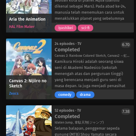
sebuah kota di planet Aqua (dahulu
dikenal sebagai Mars). Pada abad ke-24,
manusia telah menemukan cara untuk
menaklukkan planet yang sebelumnya
Aria the Animation
tidak layak huni. Meskipun terdengar
HAL Film Maker
iyashikei
sci-fi
futuristik, Neo Venezia tetap dipenuhi
dengan keindahan pedesaan; gondola di
kanal-kanal lebar dan saluran air menjadi
24 episodes · TV
6.70
moda transportasi utama. Kota ini
Completed
merupakan replika yang setia dari
Canvas 2: Rainbow Colored Sketch, Canvas2 ～虹色のスケッチ～
Venesia di Manhome (planet yang
Kamikura Hiroki adalah seorang siswa
dulunya dikenal sebagai Bumi).
seni di Akademi Nadesico (sekolah
Untuk memastikan penduduk dan
menengah atas dan perguruan tinggi)
wisatawan dapat menikmati keajaiban
yang berencana menjadi guru seni di
Canvas 2: Nijiiro no
Neo Venezia, perusahaan yang
Sketch
masa depan. Ia juga menjadi penasihat
menawarkan tur berpemandu dengan
klub seni sekolah menengah atas tempat
Zexcs
comedy
drama
gondola dibentuk, salah satunya
sepupunya, Housen Elis, bersekolah.
bernama Aria Company.
Meskipun Elis adalah seorang pelukis
Ini adalah tempat kerja Akari Mizunashi,
seperti Hiroki, Hiroki tampaknya telah
52 episodes · TV
7.38
seorang remaja bebas dari Manhome yang
Completed
menyerah pada mimpinya dan tidak lagi
kini menjadi Undine pemula (gelar yang
melukis. Tampaknya ada trauma misterius
Idaten Jump, 韋駄天翔(ジャンプ)
diberikan kepada pemandu wisata). Ikuti
di masa lalu keduanya yang mungkin
Selama balapan, penggemar sepeda
Akari saat ia mengenal lebih dekat
telah mengubah mereka. Sementara itu,
gunung (MTB) Shou Yamato secara