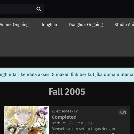
Anime Ongoing
Donghua
Donghua Ongoing
Studio An
enghindari kendala akses. Gunakan link berikut jika domain utama 
Fall 2005
23 episodes · TV
7.31
Completed
Black Cat, ブラックキャット
Menyelesaikan setiap tugas dengan