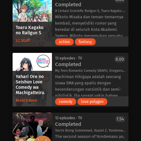
sama lain. Mereka sudah saling
muncul dalam bentuk makhluk aneh
Completed
dengan Titan. Namun, ketenangan
mengenal sejak kecil, dan Miyuki
yang disebut Hideauze, yang
yang rapuh itu segera hancur ketika
A Certain Scientific Railgun S, Toaru Kagaku no Railgun 2, Toaru Kagaku no Choudenjihou 2, A Certain Scientific Railgun 2, とある科学の超電磁砲S
sangat mengganggunya. Dia sama
mengakibatkan perang antarbintang
Titan kolosal berhasil menembus
Mikoto Misaka dan teman-temannya
sekali tidak mengerti apa yang
untuk mencegah kepunahan umat
tembok luar yang seharusnya tak
kembali, menyelidiki rumor yang
istimewa dari Izumiko. Ayahnya
manusia. Berbekal Chamber, sebuah
Toaru Kagaku
tertembus, menghidupkan kembali
beredar di seluruh Kota Akademi.
no Railgun S
menyebut Izumiko sebagai seorang
robot otonom, Letnan Ledo yang
pertarungan untuk bertahan hidup
Segera, Mikoto menemukan sesuatu
dewi, tapi itu tidak mungkin benar,
berusia 16 tahun dari Aliansi Galaksi
J.C.Staff
melawan kekejian pemakan manusia.
yang menakutkan: eksperimen
action
fantasy
bukan? Akankah Izumiko dan Miyuki
bergabung dalam pertempuran
Setelah menyaksikan kerugian
mengerikan sedang berlangsung di
berhasil mengatasi perbedaan
melawan para monster. Dalam
pribadi yang mengerikan di tangan
seluruh kota, yang melibatkan
mereka? Apakah dia benar-benar
sebuah kejadian yang tidak
13 episodes · TV
8.00
makhluk-makhluk penyerang, Eren
pembunuhan ribuan espers. Terlebih
Completed
seorang dewi? Cari tahu di RDG: Red
menguntungkan, Ledo kehilangan
Yeager mendedikasikan hidupnya
lagi, para espers ini bukanlah
Data Girl!
kendali selama pertempuran dan
My Teen Romantic Comedy SNAFU, Oregairu, My youth romantic comedy is wrong as I expected., やはり俺の青春ラブコメはまちがっている。
untuk membasmi mereka dengan
manusia biasa: mereka adalah
Yahari Ore no
terlempar ke luar angkasa, mendarat
Hachiman Hikigaya adalah seorang
mendaftarkan diri ke dalam Korps
kloningan Mikoto sendiri. Merasa
Seishun Love
darurat di Bumi yang tergenang air.
siswa SMA yang apatis dengan
Survei, unit militer elit yang
bertanggung jawab atas perlakuan
Comedy wa
Di planet biru, Gargantia-sebuah
kecenderungan narsistik dan semi-
Machigatteiru.
memerangi humanoid tanpa belas
mereka, dia berangkat untuk
armada kapal pemulung yang besar-
nihilistik. Dia sangat yakin bahwa
kasihan di luar perlindungan
mengakhiri eksperimen tersebut;
Brain's Base
menemukan Chamber dan
masa muda yang penuh keceriaan
comedy
love polygon
tembok. Eren, adik angkatnya Mikasa
namun, kekuatan yang
mengambilnya dari lautan, mengira
hanyalah sandiwara, dan semua
Ackerman, dan teman masa kecilnya
menentangnya jauh lebih berbahaya
mereka telah menyelamatkan
orang yang mengatakan sebaliknya
Armin Arlert bergabung dalam
daripada yang dia perkirakan, dan
13 episodes · TV
7.54
sesuatu yang berharga. Mengira
hanya membohongi diri mereka
Completed
perang brutal melawan para Titan
Mikoto mendapati dirinya
tindakan mereka sebagai tindakan
sendiri.
dan berlomba untuk menemukan
berhadapan dengan beberapa espers
You're Being Summoned, Azazel Z, Yondemasu yo, Azazel-san. 2nd Season, よんでますよ、アザゼルさん。Z
permusuhan, Ledo menyelinap ke
Sebagai hukuman baru karena
cara mengalahkan mereka sebelum
paling kuat yang bisa dibayangkan.
The second season of Yondemasu yo,
dalam kapal dan menyandera
menulis esai yang mengejek