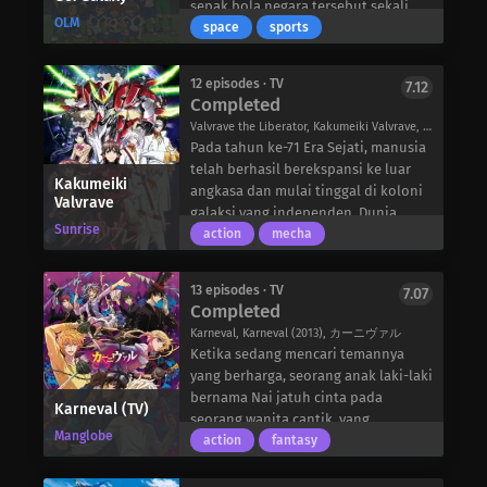
sendirian dalam berdoa pada patung
sepak bola negara tersebut sekali
OLM
kucing, dan sekarang dia tidak hanya
lagi dapat kembali melangkah ke
space
sports
harus memperbaiki hidupnya, tetapi
lapangan. Namun, tantangan baru
juga kehidupan orang lain.
akan muncul bagi para pemain
12 episodes · TV
7.12
Jepang dalam bentuk Football
Completed
Frontier International Vision 2,
Valvrave the Liberator, Kakumeiki Valvrave, 革命機ヴァルヴレイヴ
sebuah turnamen baru yang akan
Pada tahun ke-71 Era Sejati, manusia
mempertemukan tim-tim terbaik dari
telah berhasil berekspansi ke luar
masing-masing negara.
Kakumeiki
angkasa dan mulai tinggal di koloni
Valvrave
Tenma Matsukaze dan rekan
galaksi yang independen. Dunia
setimnya di Raimon, Takuto Shindou
Sunrise
sendiri terbagi menjadi dua negara
action
mecha
dan Kyousuke Tsurugi, sekali lagi
besar: Amerika Serikat Lingkar
akan menjadi bagian dari aksi ini,
Atlantik (ARUS) dan Federasi Pakta
setelah mereka terpilih untuk
13 episodes · TV
7.07
Militer Dorssia (Dorssia) – negara
Completed
bermain bagi perwakilan Jepang,
adidaya yang berperang satu sama
Inazuma Japan. Yang lebih
Karneval, Karneval (2013), カーニヴァル
lain di Bumi dan jauh ke luar
mengejutkan lagi, sang pelatih
Ketika sedang mencari temannya
angkasa. Di era yang dilanda perang
memilih delapan pemain lain yang
yang berharga, seorang anak laki-laki
ini, faksi ketiga yang terdiri dari
tidak memiliki pengalaman bermain
bernama Nai jatuh cinta pada
Karneval (TV)
Jepang dan Kepulauan Republik
sepak bola sebelumnya!
seorang wanita cantik, yang
Oseania (JIOR), hidup dengan damai
Manglobe
Tim Inazuma Jepang akan
penampilannya hanya sebanding
action
fantasy
dan makmur secara ekonomi,
menghadapi sebuah gunung besar
dengan seleranya terhadap daging
menjaga netralitas di antara mereka
yang harus didaki, membangun
manusia. Sementara itu, Gareki,