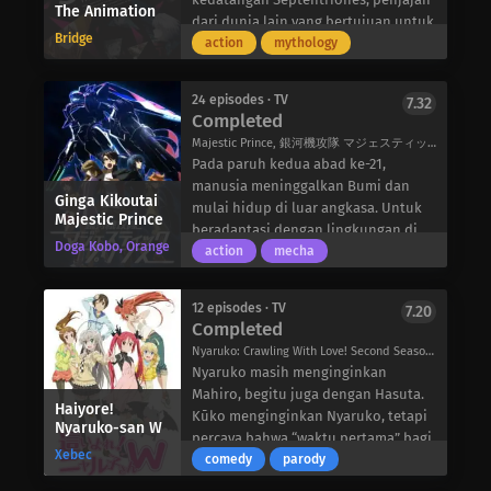
The Animation
tanpa disadari berpindah alam
yang tinggal bersama adik
sebenarnya ada Killing Good yang
dari dunia lain yang bertujuan untuk
semesta dengan Arata dari
perempuannya, Kotori. Ketika gempa
Bridge
diwariskan dalam keluarganya
memusnahkan umat manusia.
action
mythology
Amawakuni. Dengan kekuatannya
spasial yang akan segera terjadi
sendiri: gunting yang digunakan oleh
Terperangkap dalam baku tembak,
sendiri sebagai “Sho” yang baru saja
mengancam keselamatan Kota
nenek moyangnya untuk melakukan
Hibiki Kuze dan teman-temannya
terbangun – seorang pejuang yang
Tengu, dia bergegas untuk
24 episodes · TV
7.32
pembunuhan. Dengan menamai
bergabung dalam perang demi
Completed
mampu menggunakan Hayagami,
menyelamatkannya, hanya untuk
gunting tersebut “The Severing Crime
kelangsungan hidup umat manusia
senjata dengan kekuatan para dewa
terjebak dalam letusan yang
Majestic Prince, 銀河機攻隊 マジェスティックプリンス
Edge”, ia menemukan bahwa ia dapat
dengan menandatangani kontrak
– dan bantuan rekan-rekannya yang
dihasilkan. Dia menemukan seorang
Pada paruh kedua abad ke-21,
memotong rambut Iwai yang
dengan para iblis untuk menjadi
ia temui di sepanjang perjalanannya,
gadis misterius di sumbernya, yang
manusia meninggalkan Bumi dan
terkutuk dengan gunting tersebut,
“Pemanggil Iblis.” Tak lama
Ginga Kikoutai
Hinohara bertekad memulihkan
ternyata adalah “Roh”, entitas dunia
mulai hidup di luar angkasa. Untuk
Majestic Prince
dan membebaskannya untuk hidup
kemudian, kemampuan mereka
ketertiban di dunia yang baru ini.
lain yang kemunculannya memicu
beradaptasi dengan lingkungan di
normal. Namun, banyak Pengarang
menarik perhatian JP’s, sebuah
Doga Kobo, Orange
gempa bumi. Segera setelah itu, dia
luar angkasa dan menghadapi alien
action
mecha
yang berusaha membunuh Ratu
agensi bawah tanah yang dipimpin
terlibat dalam pertempuran antara
yang bermusuhan di Jupiter, anak-
Rambut, dan Kiri harus
oleh Yamato Houtsuin. Setelah
gadis itu dan Tim Anti-Roh, pasukan
anak hasil rekayasa genetika yang
melindunginya dalam permainan
direkrut menjadi anggota JP’s, Hibiki
12 episodes · TV
7.20
penyerang yang kejam dengan
disebut “Pangeran” dibesarkan
Completed
takdir yang mematikan ini.
dan teman-temannya bertarung dan
tujuan memusnahkan Roh.
secara artifisial dan dilatih untuk
bersatu dengan warga biasa lainnya
Nyaruko: Crawling With Love! Second Season, Haiyore! Nyaruko-san 2, Haiyoru! Nyaruko-san 2, Nyarko-san: Another Crawling Chaos W, 這いよれ！ニャル子さん W
Namun, ada pihak ketiga yang
menjadi pilot robot bersenjata
yang merupakan Pemanggil Iblis.
Nyaruko masih menginginkan
percaya untuk menyelamatkan para
AHSMB (Advanced High Standard
Namun, setiap hari, Septentrione
Mahiro, begitu juga dengan Hasuta.
roh: “Ratatoskr,” yang secara
Multipurpose Battle Device). Ini
Haiyore!
lain muncul untuk mendatangkan
Kūko menginginkan Nyaruko, tetapi
Nyaruko-san W
mengejutkan dikomandani oleh adik
adalah kisah tentang salah satu
malapetaka di Jepang. Meskipun
percaya bahwa “waktu pertama” bagi
perempuan Shidou! Kotori secara
“Princes” remaja, Hitachi O Izuru,
Xebec
banyak nyawa melayang dalam
Nyaruko dan Mahiro adalah miliknya.
comedy
parody
paksa merekrut Shidou setelah
yang belajar di kota akademis
prosesnya, sebelum malam itu
Yoriko menerima semua itu dan