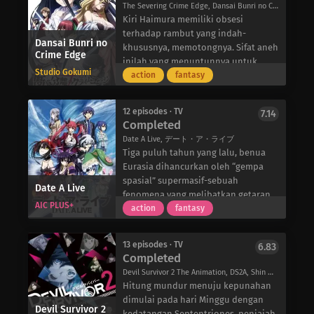
dari pergaulan, mengetahui
The Severing Crime Edge, Dansai Bunri no Crime Edge, 断裁分離のクライムエッジ
konyol dan menyenangkan.
dan sekarang, tanpa ada anak
pencurian yang ia lakukan. Diperas
Kiri Haimura memiliki obsesi
perempuan lain yang bisa
olehnya, Takao sekarang dipaksa
terhadap rambut yang indah-
menggantikan sang putri dari klan
Dansai Bunri no
untuk ikut serta dalam fantasi Sawa
khususnya, memotongnya. Sifat aneh
Crime Edge
Hime yang matriarkis, dia menjadi
yang mengganggu, agar dia tidak
inilah yang menuntunnya untuk
pewaris takhta berikutnya! Menyamar
Studio Gokumi
mengungkapkan perbuatannya
mencari hantu berambut panjang
action
fantasy
sebagai seorang wanita yang sedang
kepada semua orang. Terperangkap
yang dikabarkan tinggal di sebuah
menunggu penggantinya ditemukan,
dalam spiral negatif dari pengalaman
rumah kosong di atas bukit. Namun,
Arata menyaksikan percobaan
12 episodes · TV
7.14
yang semakin traumatis, akankah
yang ia temukan bukanlah hantu,
Completed
pembunuhan terhadap sang putri
Takao dapat membebaskan diri dari
melainkan seorang gadis cantik
yang dilakukan oleh pengawalnya
Date A Live, デート・ア・ライブ
duri Sawa dan menebus dosa-
berambut panjang tergerai bernama
sendiri, 12 Shinsho. Kejahatan
Tiga puluh tahun yang lalu, benua
dosanya?
Iwai Mushanokouji, “Ratu Rambut”,
tersebut ditimpakan ke kepalanya,
Eurasia dihancurkan oleh “gempa
yang rambutnya tidak bisa dipotong
memaksa Arata melarikan diri ke
spasial” supermasif-sebuah
Date A Live
karena kutukan keluarga.
hutan Kando, di mana konon tidak
fenomena yang melibatkan getaran
Iwai menjelaskan bahwa ada
AIC PLUS+
ada seorang pun yang keluar dengan
ruang angkasa yang tidak diketahui
action
fantasy
permainan kematian di
kondisi yang sama.
asalnya-mengakibatkan kematian
sekelilingnya, dan jika dia terbunuh
Sementara itu, di Jepang modern,
lebih dari 150 juta orang. Sejak saat
oleh benda terkutuk, yang secara
13 episodes · TV
6.83
Arata Hinohara merindukan untuk
itu, gempa bumi ini terus
Completed
tepat dinamai “Killing Good”, maka
melarikan diri dari kekejaman
mengguncang dunia, meskipun
keinginan si pembunuh akan
Devil Survivor 2 The Animation, DS2A, Shin Megami Tensei: Devil Survivor 2, デビルサバイバー２ THE ANIMATION
teman-teman sekelasnya. Mendengar
dalam skala yang lebih ringan.
dikabulkan. Setelah melindungi Iwai
Hitung mundur menuju kepunahan
namanya dipanggil dari sebuah gang,
Shidou Itsuka adalah seorang siswa
dari para “Penulis”-pengguna Killing
dimulai pada hari Minggu dengan
dia mengembara dari jalannya dan
SMA yang tampak biasa-biasa saja
Devil Survivor 2
Goods-ia mengetahui bahwa
kedatangan Septentriones, penjajah