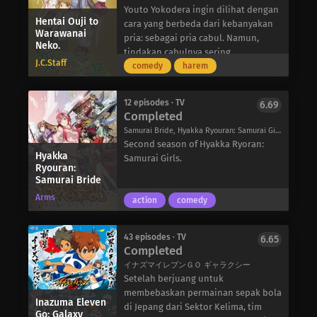
bernama Sadao Maou dan mulai
Youto Yokodera ingin dilihat dengan
Hentai Ouji to
bekerja di MgRonald’s-restoran
cara yang berbeda dari kebanyakan
Warawanai
cepat saji lokal-untuk memenuhi
pria: sebagai pria cabul. Namun,
Neko.
kebutuhan hidupnya. Dia segera
tindakan cabulnya sering
J.C.Staff
menyadari bahwa tujuannya untuk
disalahartikan sebagai niat baik, dan
comedy
harem
menaklukkan Ente Isla tidaklah
orang-orang tidak dapat melihat
cukup karena dia bertekad untuk
sifat aslinya. Setelah mendengar
12 episodes · TV
6.69
menaiki tangga perusahaan dan
desas-desus tentang patung kucing
Completed
menjadi penguasa Bumi, satu demi
yang dapat mengusir sifat yang tidak
Samurai Bride, Hyakka Ryouran: Samurai Girls 2nd Season, Hyakka Ryouran: Samurai Girls Dai 2-ki, 百花繚乱 サムライブライド
satu pelanggan yang puas!
diinginkan, dia mencarinya dan
Second season of Hyakka Ryoran:
Baik itu pekerjaan paruh waktu,
berdoa agar sifat buruknya
Hyakka
Samurai Girls.
pekerjaan rumah tangga, atau
dihilangkan. Tetapi, setiap keinginan
Ryouran:
Samurai Bride
sekadar mencoba membayar sewa
harus dibayar mahal: sifat-sifat yang
tepat waktu, Hataraku Maou-sama!
tidak diinginkan itu berpindah ke
Arms
action
comedy
menyajikan pemandangan lucu
orang lain yang menginginkannya!
tentang aspek kehidupan sehari-hari
Setelah menyadari bahwa
yang paling biasa, semuanya melalui
menyuarakan pikiran kotornya
43 episodes · TV
6.65
Completed
sudut pandang penguasa iblis yang
bukanlah hal yang terbaik, Youto
malang.
memutuskan untuk mendapatkan
イナズマイレブンＧＯ ギャラクシー
kembali sifat-sifatnya yang hilang
Setelah berjuang untuk
dengan mencari orang yang
membebaskan permainan sepak bola
Inazuma Eleven
menerimanya. Sayangnya, dia tidak
di Jepang dari Sektor Kelima, tim
Go: Galaxy