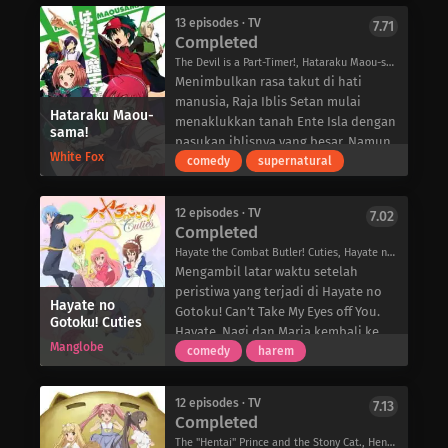
bentrokan tersebut, memberikan
Grandzehle.
berakhir, para pemanggil muda harus
dengan riang menjalankan rumah
metode alternatif untuk menghadapi
13 episodes · TV
7.71
mengalahkan penjajah dengan cara
tempat mereka semua tinggal.
Completed
bahaya yang ditimbulkan oleh para
apa pun.
Mahiro hanya ingin sedikit
Arwah-membuat mereka jatuh cinta
The Devil is a Part-Timer!, Hataraku Maou-sama!, はたらく魔王さま!
kewarasan. Dia tidak ingin menjadi
padanya. Sekarang, nasib dunia
Menimbulkan rasa takut di hati
mainan cinta dari Nyarlathotepan,
bergantung pada kecakapannya
manusia, Raja Iblis Setan mulai
Cthughan, atau Hasturan yang suka
Hataraku Maou-
dalam berkencan, saat dia mencari
menaklukkan tanah Ente Isla dengan
sama!
menembak. Dia mungkin akan
para Roh untuk memikat mereka.
pasukan iblisnya yang besar. Namun,
bertahan atau tidak.
White Fox
saat memulai pencarian brutal untuk
comedy
supernatural
mengambil alih benua ini, upayanya
digagalkan oleh pahlawan Emilia,
12 episodes · TV
7.02
memaksa Setan untuk mundur
Completed
dengan cepat melalui portal dimensi
Hayate the Combat Butler! Cuties, Hayate no Gotoku! (2013), ハヤテのごとく！ Cuties
hanya untuk mendarat di dunia
Mengambil latar waktu setelah
manusia. Bersama dengan jenderal
peristiwa yang terjadi di Hayate no
setianya, Alsiel, sang iblis terdampar
Hayate no
Gotoku! Can’t Take My Eyes off You.
Gotoku! Cuties
di Tokyo masa kini dan bersumpah
Hayate, Nagi dan Maria kembali ke
untuk kembali dan menyelesaikan
Manglobe
kehidupan sehari-hari mereka di
comedy
harem
penaklukannya atas Ente Isla-yaitu,
Sanzenin Mansion dan Violet
jika mereka dapat menemukan jalan
Mansion.
untuk kembali!
12 episodes · TV
7.13
Completed
Tak berdaya di dunia tanpa sihir,
Setan menyamar sebagai manusia
The "Hentai" Prince and the Stony Cat., HenNeko, 変態王子と笑わない猫。