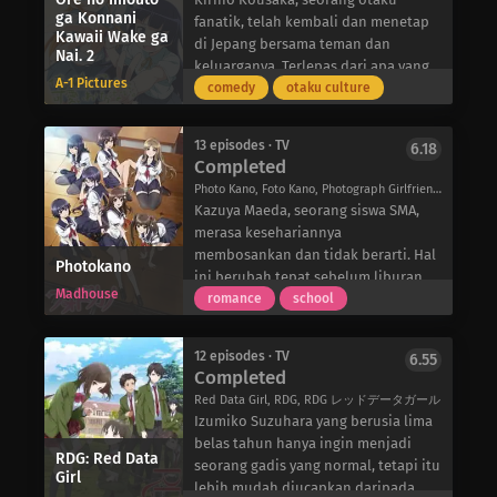
berbahaya mereka, mereka
yang terus menghibur dirinya sendiri
ga Konnani
penuh teka-teki dan ahli strategi
setuju untuk pergi ke Edo dan
fanatik, telah kembali dan menetap
menghadapi varuga yang berbahaya
di sekitar teman barunya, meskipun
Kawaii Wake ga
yang berbakat-Haruto dan Valvrave
bergabung dengan Hakim Serangga.
di Jepang bersama teman dan
Nai. 2
dan mulai mengungkap rahasia di
dia jelas-jelas tidak tertarik.
memulai revolusi untuk
Berbekal semangat yang membara
keluarganya. Terlepas dari apa yang
balik organisasi bayangan yang
Kini, dengan teman yang cerewet dan
A-1 Pictures
membebaskan dunia.
dan tekad yang teguh, Jinbee
telah dilakukan oleh kakaknya,
comedy
otaku culture
dikenal sebagai Kafka.
ceroboh yang selalu berada di
bersumpah untuk menjadi samurai
Kyousuke, untuknya, Kirino terus
sisinya, Takurou berjuang untuk
yang lebih kuat dan membebaskan
mengabaikannya, yang membuatnya
tidak terjebak dalam kecepatan
13 episodes · TV
6.18
Edo dari ancaman serangga untuk
frustrasi. Dia khawatir bahwa
Completed
Muromi-san saat dia mulai
selamanya.
bujukannya agar Kirino berhenti dari
mengundang teman-temannya dari
Photo Kano, Foto Kano, Photograph Girlfriend, フォトカノ
pelatihan atletik di Amerika dan
lautan dalam, membuat dermaga
Kazuya Maeda, seorang siswa SMA,
kembali ke rumah akan membuat
tersebut menjadi tempat
merasa kesehariannya
hubungannya dengan Kirino
berkumpulnya makhluk-makhluk
membosankan dan tidak berarti. Hal
Photokano
semakin renggang. Selain itu,
mitologi yang populer. Setiap hari
ini berubah tepat sebelum liburan
Kyousuke juga harus memecahkan
Madhouse
mungkin selalu ada yang baru dan
musim panasnya berakhir, ketika ia
romance
school
kode pesan yang tegas dan samar
menarik, tetapi yang diinginkan
menerima sebuah kamera tua dari
dari Ruri “Kuroneko” Gokou,
Takurou hanyalah memancing
ayahnya. Awalnya ragu-ragu, Kazuya
juniornya di sekolah dan juga teman
12 episodes · TV
6.55
dengan tenang!
memutuskan untuk bereksperimen
Completed
Kirino.
dengan fotografi dan mulai mencari
Seiring dengan semakin eratnya
Red Data Girl, RDG, RDG レッドデータガール
model potensial untuk foto-fotonya.
hubungan antara dua saudara
Izumiko Suzuhara yang berusia lima
Kazuya didekati oleh berbagai gadis
kandung dan teman-teman mereka,
belas tahun hanya ingin menjadi
yang bersedia menjadi model
RDG: Red Data
Kirino dan Kyousuke harus segera
seorang gadis yang normal, tetapi itu
Girl
untuknya: Haruka Niimi, teman masa
mencari cara untuk menangani
lebih mudah diucapkan daripada