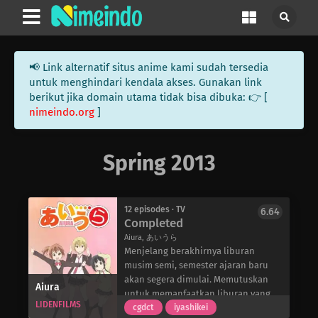
📢 Link alternatif situs anime kami sudah tersedia
untuk menghindari kendala akses. Gunakan link
berikut jika domain utama tidak bisa dibuka: 👉 [
nimeindo.org
]
Spring 2013
12 episodes · TV
6.64
Completed
Aiura, あいうら
Menjelang berakhirnya liburan
musim semi, semester ajaran baru
akan segera dimulai. Memutuskan
Aiura
untuk memanfaatkan liburan yang
LIDENFILMS
tersisa, Ayuko Uehara berjalan-jalan
cgdct
iyashikei