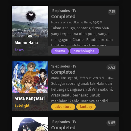
di lingkungannya dan mampir ke
sebuah kafe kecil. Namun, hari yang
13 episodes · TV
7.15
tenang itu tiba-tiba terganggu ketika
Completed
seorang gadis dengan kikuk
Flowers of Evil, Aku no Hana, 惡の華
menabraknya. Bingung dengan
Takao Kasuga, seorang siswa SMA
pertemuan itu, Ayaku bahkan lebih
yang terpesona oleh puisi, sangat
terkejut lagi saat bertemu dengan
mengagumi Charles Baudelaire dan
Aku no Hana
mereka lagi sebagai siswa baru di
bahkan mendekorasi kamarnya
sekolah menengah yang sama
Zexcs
dengan potret sang penyair. Pada
drama
psychological
dengan yang ia masuki. Mengenali
hari biasa, Takao melupakan salinan
dirinya dari toko, gadis-gadis itu
The Flowers of Evil di ruang kelas.
memperkenalkan diri mereka
12 episodes · TV
6.42
Ketika kembali untuk mengambilnya,
Completed
sebagai Kanaka Amaya dan Saki
dia mencuri pakaian olahraga
Iwasawa, dan ketiganya dengan cepat
Arata: The Legend, アラタカンガタリ～革神語～
Nanako Saeki-seorang siswa model
menjadi teman.
Sebagai seorang anak laki-laki dari
yang disebut Takao sebagai inspirasi
Saat mereka menjalani kehidupan
keluarga bangsawan di Amawakuni,
dan femme fatale.
sehari-hari sebagai gadis-gadis SMA,
Arata selalu berharap untuk
Arata Kangatari
Sangat malu dengan tindakannya
kepribadian ketiganya yang berbeda
menjalani kehidupannya sendiri-
yang ia anggap sebagai dosa dan apa
Satelight
– sikap Kanaka yang ceria dan penuh
sampai berita tentang sang putri
adventure
fantasy
yang orang lain anggap sebagai
semangat, Saki yang tomboi, dan
yang semakin lemah sampai ke
kejahatan, Takao menyadari dengan
Ayuko yang santai – pasti akan
kotanya. Tanpa sepengetahuannya,
ngeri bahwa Sawa Nakamura, teman
13 episodes · TV
6.65
membuat setiap hari di sekolah
neneknya telah mengklaim bahwa
Completed
sekelas dan orang yang dikucilkan
dipenuhi dengan interaksi yang
dia adalah perempuan sejak lahir,