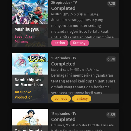
sendiri dan tetangga-tetangga
26 episodes · TV
7.28
chemistry dan keterampilan seiring
seorang pencuri yang cerdik, sedang
Completed
mereka yang militan.
berjalannya waktu. Apa yang tidak
berusaha merampok rumah
Kakumeiki Valvrave dimulai di koloni
Mushibugyo, ムシブギョー 蟲奉行
mereka ketahui adalah bahwa
mewahnya. Setelah menyebabkan
luar angkasa JIOR, di mana
Ancaman serangga besar yang
turnamen ini akan menjadi awal dari
gangguan, Gareki setuju untuk
kehidupan damai Haruto Tokishima
menyerupai monster sedang
sesuatu yang jauh lebih besar,
membantu Nai melarikan diri, tetapi
Mushibugyou
yang berusia 17 tahun berubah
melanda negeri Edo. Terlalu kuat
sesuatu yang luar biasa di Inazuma
mereka ketahuan saat wanita itu
Seven Arcs
menjadi kacau ketika armada
untuk ditaklukkan oleh orang biasa,
Eleven Go: Galaxy!
kembali. Saat wanita itu berubah
Pictures
Dorssian tiba-tiba menerobos masuk
makhluk-makhluk ini diburu oleh
action
fantasy
menjadi monster mengerikan, kedua
ke dalam koloni yang netral. Tujuan
Hakim Serangga-sekelompok
anak laki-laki itu melarikan diri.
mereka adalah untuk merebut
pejuang yang berspesialisasi dalam
Dalam pelariannya, Nai dan Gareki
13 episodes · TV
6.90
Valvraves: senjata mekanis yang kuat,
berbagai seni rahasia dan gaya
Completed
ditemukan oleh “Circus”, sebuah
namun dikabarkan tersembunyi jauh
bertarung. Untuk menambah
badan pertahanan pemerintah yang
Muromi-san, 波打際のむろみさん
di dalam sekolah Haruto, Akademi
kekuatan mereka, mereka memanggil
menangani kegiatan kriminal yang
Dermaga ini memberikan gambaran
Sakimori. Dalam kekacauan yang
Genjuurou Tsukishima, pendekar
Namiuchigiwa
terlalu sulit untuk ditangani oleh
tentang esensi kehidupan laut-suara
terjadi, Haruto menemukan salah
pedang ulung dari Provinsi Tsugaru.
no Muromi-san
polisi dan melindungi warga sipil
ombak yang tenang dan berirama,
satu Valvraves yang diincar. Dengan
Namun, karena sebuah insiden yang
Tatsunoko
dari “varuga” – monster mengerikan
serangga-serangga kecil yang
nyawa teman-temannya dalam
tidak menguntungkan, Genjuurou
Production
yang memangsa manusia sebagai
melintas di dermaga, dan-putri
comedy
fantasy
bahaya, Haruto memasuki mecha
tidak dapat memenuhi panggilan
makanan. Dengan harapan bahwa hal
duyung!? Hari-hari Takurou
tersebut dan menandatangani
tersebut dan mengirim putranya,
itu akan membawa Nai pada
Mukoujima yang tenang dihabiskan
kontrak untuk mendapatkan
Jinbee, untuk menggantikannya.
13 episodes · TV
6.89
temannya yang hilang, dia dan Gareki
dengan memancing tidak ada lagi
Completed
kekuatannya sebagai imbalan atas
Bertekad untuk menebus insiden
memutuskan untuk bergabung
ketika dia menarik perhatian putri
kemanusiaannya. Dengan bantuan L-
yang disebabkan oleh
OreImo 2, My Little Sister Can't Be This Cute 2, Ore no Imouto ga Konna ni Kawaii Wake ga Nai 2, 俺の妹がこんなに可愛いわけがない。
dengan Circus. Dalam perjalanan
duyung yang energik, Muromi-san,
Ore no Imouto
elf-seorang agen Dorssian yang
kepengecutannya sendiri, Jinbee
Kirino Kousaka, seorang otaku