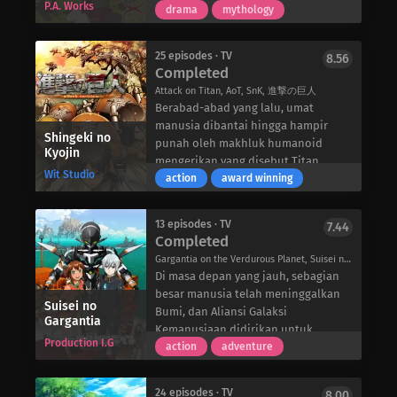
kecilnya yang populer; Nonoka
P.A. Works
hubungan ini, membantu satu sama
dilakukan. Dibesarkan di sebuah kuil
drama
mythology
Masaki, pelempar bola atletis dari
lain untuk menyadari perasaan
yang terletak jauh di pegunungan, ia
klub softball; Aki Muroto, ketua OSIS;
mereka sendiri dalam prosesnya.
tumbuh dengan sangat terlindung
Hikari Sanehara, rekan sesama
25 episodes · TV
8.56
Meskipun demikian, Kirino masih
dan sangat pemalu. Dia juga memiliki
Completed
penggemar fotografi; Tomoe Misumi,
bisa meluangkan waktu untuk
kecenderungan yang tidak
teman sekelasnya yang pemalu; Rina
Attack on Titan, AoT, SnK, 進撃の巨人
memuaskan kebutuhan otaku
menguntungkan untuk
Yunoki, satu-satunya anggota
Berabad-abad yang lalu, umat
dengan ditemani kakaknya.
menghancurkan perangkat
Cooking Research Society; dan Mai
manusia dibantai hingga hampir
elektronik apa pun hanya dengan
Shingeki no
Sakura, teman saudara
punah oleh makhluk humanoid
Kyojin
menyentuhnya.
perempuannya.
mengerikan yang disebut Titan,
Meskipun demikian, ia tetap ingin
Wit Studio
Sewaktu menekuni hobi barunya,
memaksa manusia bersembunyi
action
award winning
mencoba mengubah hidupnya.
Kazuya merasa, bahwa setiap hari
dalam ketakutan di balik tembok-
Untuk menandai tekadnya untuk
terasa lebih hidup dan bermakna.
tembok raksasa yang sangat besar.
menindaklanjuti transformasi ini,
13 episodes · TV
7.44
Namun demikian, interaksinya yang
Yang membuat para raksasa ini
Completed
Izumiko memulai dengan memotong
terus berlanjut dengan para gadis,
benar-benar menakutkan adalah
poninya, yang mengejutkan teman
Gargantia on the Verdurous Planet, Suisei no Galgantia, 翠星のガルガンティア
membuatnya bertanya-tanya, apakah
selera mereka terhadap daging
sekelas dan pelindungnya. Dan itu
Di masa depan yang jauh, sebagian
mereka ingin terlibat dalam bidang
manusia tidak lahir dari rasa lapar,
baru permulaan! Penjaganya,
besar manusia telah meninggalkan
lain dalam kehidupannya, di
melainkan dari rasa senang. Untuk
Suisei no
Yukimasa Sagara, memaksa putranya,
Bumi, dan Aliansi Galaksi
Gargantia
samping fotografi.
memastikan kelangsungan hidup
Miyuki, untuk datang ke kuil gunung
Kemanusiaan didirikan untuk
mereka, sisa-sisa umat manusia
Production I.G
dan menjadi pelayan dan pelindung
memandu eksplorasi dan
action
adventure
mulai hidup dalam batas-batas
Izumiko seumur hidup. Sayangnya,
memastikan kemakmuran umat
pertahanan, menghasilkan seratus
Izumiko dan Miyuki tidak cocok satu
manusia. Namun, ancaman signifikan
tahun tanpa satu pun perjumpaan
24 episodes · TV
8.00