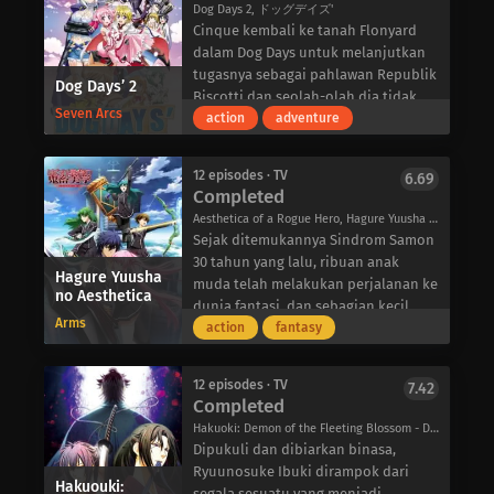
keberuntungan dari orang-orang di
Dog Days 2, ドッグデイズ'
berkemauan keras memutuskan
hindari.
sekitarnya! Momiji telah ditugaskan
Cinque kembali ke tanah Flonyard
untuk mengikuti kompetisi itu
Godou Kusanagi, seorang siswa SMA
untuk mencuri kembali kekayaan
dalam Dog Days untuk melanjutkan
sendiri, untuk membuat jalannya
berusia 16 tahun, melakukan
Ichiko sebelum dia meninggalkan
tugasnya sebagai pahlawan Republik
Dog Days’ 2
sendiri di dunia. Saat Felicità
perjalanan ke Italia atas permintaan
semua orang tanpa keberuntungan
Biscotti dan seolah-olah dia tidak
berjuang untuk kebebasannya, para
kakeknya untuk mengembalikan
Seven Arcs
yang cukup untuk bertahan hidup.
pernah pergi!
action
adventure
pesaingnya berjuang untuk
sebuah tablet kepada seorang
Namun Ichiko, dengan bantuan
Bedanya, kali ini ia membawa serta
mendapatkan hatinya.
kenalannya untuk disimpan. Godou
biksu pengembara Bobby Statice,
dua orang teman yang juga menjadi
tidak menyangka bahwa ia akan
12 episodes · TV
6.69
berhasil melawan sang dewi
pahlawan: sahabat masa kecilnya,
Completed
terlibat dalam pertempuran antara
kemiskinan. Kekalahan ini memaksa
Rebecca Anderson, yang menjadi
dua Dewa Sesat bersama Erica
Aesthetica of a Rogue Hero, Hagure Yuusha no Estetica, はぐれ勇者の鬼畜美学〈エステティカ〉
sang dewi untuk meminta bala
pahlawan bagi Kerajaan Pastillage
Blandelli, seorang penyihir yang
Sejak ditemukannya Sindrom Samon
bantuan dalam bentuk Kumagai,
atas desakan pemimpin mereka,
memproklamirkan diri sebagai
30 tahun yang lalu, ribuan anak
boneka beruang kesayangannya, dan
Putri Couvert Eschenbach Pastillage,
Hagure Yuusha
penyihir yang berjuang untuk
muda telah melakukan perjalanan ke
no Aesthetica
dewa anjing masokis, Momoo
dan sepupunya, Nanami Takatsuki,
melindungi manusia. Untungnya, dia
dunia fantasi, dan sebagian kecil
Inugami.
yang menjadi pahlawan bagi
Arms
berhasil mengalahkan dewa perang
yang kembali berhasil
action
fantasy
Kegilaan pun terjadi saat kehidupan
Kerajaan Singa Galette.
dalam pertempuran sengit dan
mempertahankan kemampuan
Ichiko yang tenang digantikan
Seperti musim pertama, dengan
menjadi “Campione” – atau
khusus yang mereka peroleh di alam
dengan pertempuran setiap hari
begitu banyak rahasia yang harus
12 episodes · TV
7.42
“Pembunuh Dewa” – yang bertugas
semesta paralel tersebut.
Completed
demi keberuntungannya. Untuk
diungkap dan misteri yang harus
melawan para Dewa Sesat untuk
Akatsuki Ousawa, yang dikenal
bertahan hidup dari kekacauan,
dipecahkan, akankah ada waktu
Hakuoki: Demon of the Fleeting Blossom - Dawn of the Shinsengumi, Hakuouki 3, Hakuoki 3, Hakuouki Shinsengumi Kitan Reimeiroku, 薄桜鬼 黎明録
menyelamatkan umat manusia.
sebagai “Rogue Hero”, meninggalkan
Ichiko akan membutuhkan semua
untuk acara atletik yang sangat
Dipukuli dan dibiarkan binasa,
Status baru Godou sebagai
kehidupannya yang damai di dunia
keberuntungan yang bisa dia
disukai oleh ketiga remaja yang
Ryuunosuke Ibuki dirampok dari
Campione menarik segerombolan
fantasi Alayzard untuk menghadapi
Hakuouki:
dapatkan di Binbougami ga!!
hiper dan atletis ini?
segala sesuatu yang menjadi