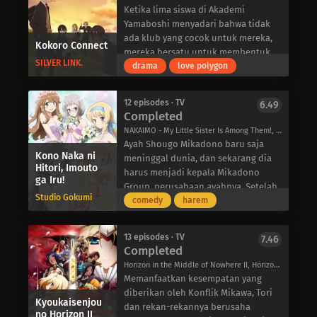
di belakang panggung teater rakugo
salah satu kandidat utama dan
ketika Piao direkrut untuk bekerja di
Ketika lima siswa di Akademi
maupun di berbagai lokasi terkenal
kepala departemen urusan
istana kerajaan oleh seorang
Yamaboshi menyadari bahwa tidak
di Tokyo.
keuangan, berkampanye dengan
punggawa Raja.
ada klub yang cocok untuk mereka,
Kokoro Connect
platform yang mencakup
Setelah kudeta sengit terjadi, Piao
mereka bersatu untuk membentuk
pembubaran klub-klub yang tidak
SILVER LINK.
kembali ke Xin dalam keadaan
Student Cultural Society, atau
drama
love polygon
bermanfaat seperti Food Research
setengah mati, dengan sebuah misi
disingkat “StuCS”. Klub ini terdiri
Club dan mengalihkan anggaran
yang akan membawanya ke sebuah
dari: Taichi Yaegashi, seorang
mereka untuk kegiatan yang lebih
12 episodes · TV
6.49
pertemuan dengan Raja muda
penggemar berat gulat; Iori Nagase,
Completed
bermanfaat.
Tiongkok, Ying Zheng, yang memiliki
seorang optimis yang ragu-ragu;
Dapat dimengerti, Food Research
NAKAIMO - My Little Sister Is Among Them!, NakaImo, One of Them is My Younger Sister!, Who is Imouto?, この中に1人、妹がいる！
kemiripan yang mencolok dengan
Himeko Inaba, seorang jenius
Club merasa gusar dengan
Ayah Shougo Mikadono baru saja
Piao. Kingdom mengikuti Xin saat ia
komputer yang tenang; Yui Kiriyama,
Kono Naka ni
perkembangan ini, dengan presiden
meninggal dunia, dan sekarang dia
mengambil langkah pertamanya ke
seorang praktisi karate bertubuh
Hitori, Imouto
Chisato Sumiyoshi yang bersumpah
harus menjadi kepala Mikadono
ga Iru!
dalam halaman-halaman sejarah
mungil; dan Yoshifumi Aoki, si badut
untuk mempertahankannya. Namun,
Group, perusahaan ayahnya. Setelah
Tiongkok yang berlumuran darah.
di kelas.
Studio Gokumi
apa yang bisa mereka lakukan untuk
menyelesaikan pelatihan untuk
comedy
harem
Dia harus mengukir jalannya sendiri
Suatu hari, Aoki dan Yui mengalami
menghentikan Satsuki yang sangat
mengambil alih jabatan tersebut,
menuju kejayaan dalam perjalanan
kejadian aneh ketika, tanpa
kompeten dan populer agar tidak
hanya ada satu ketentuan lain yang
panjangnya untuk menjadi Jenderal
peringatan, mereka berpindah tubuh
13 episodes · TV
7.46
terpilih?
harus dia patuhi: dia harus
Completed
Besar dari Tujuh Negara Berperang
dalam waktu singkat. Ketika
menemukan seorang gadis yang dia
yang bersejarah.
fenomena supernatural ini terus
Horizon in the Middle of Nowhere II, Horizon on the Middle of Nowhere II, Kyoukai Senjou no Horizon 2, 境界線上のホライゾンII
cintai di sekolah barunya dan
terjadi secara acak di antara kelima
Memanfaatkan kesempatan yang
menikahinya saat dia lulus SMA.
sahabat ini, mereka mulai menyadari
diberikan oleh Konflik Mikawa, Tori
Shougo pindah ke Akademi Swasta
Kyoukaisenjou
bahwa ini bukan sekadar
dan rekan-rekannya berusaha
no Horizon II
Miryuin, dan sepertinya dia memiliki