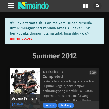
📢 Link alternatif situs anime kami sudah tersedia
untuk menghindari kendala akses. Gunakan link
berikut jika domain utama tidak bisa dibuka: 👉 [
nimeindo.org
]
Summer 2012
12 episodes · TV
6.26
Completed
La storia della Arcana Famiglia, Arcana Famiglia: La Storia Della Arcana Famiglia, アルカナ・ファミリア －La storia della Arcana Famiglia－
Di pulau Regalo, sekelompok
pelindung yang memiliki kekuatan
supernatural seperti mafia yang
Arcana Famiglia
disebut Arcana Famiglia melindungi
J.C.Staff
orang-orang dari siapa pun yang
action
fantasy