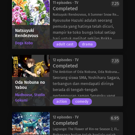
11 episodes · TV
7.25
menewaskan miliaran orang dan
Completed
memusnahkan Eurasia. Meskipun
Natsuyuki Rendezvous, A Summer Snow Rendezvous, 夏雪ランデブー
BETA dapat dihancurkan dengan
Ryousuke Hazuki adalah seorang
senjata konvensional, kelas laser
pemuda yang hatinya telah dicuri,
mereka mampu memusnahkan
Natsuyuki
mampir ke toko bunga lokal setiap
Rendezvous
seluruh armada pesawat terbang,
hari untuk melihat sekilas Rokka
memaksa manusia untuk
Doga Kobo
Shimao yang cantik, pemilik toko.
adult cast
drama
mengembangkan pakaian tempur
Dengan harapan bisa mendekatinya,
raksasa yang disebut Tactical Surface
dia memutuskan untuk bekerja
Fighters (TSF) untuk memerangi
12 episodes · TV
7.35
paruh waktu di toko tersebut, tetapi
Completed
mereka.
sebelum dia bisa bergerak, dia
Ketika BETA mencapai Jepang pada
The Ambition of Oda Nobuna, Oda Nobuna no Yabou, 織田信奈の野望
mengalami hambatan besar: di
tahun 1998, seorang siswa sekolah
Seorang siswa SMA, Yoshiharu Sagara,
apartemennya tinggal hantu yang
Oda Nobuna no
militer dan pilot TSF-atau eishi-Yui
terbangun dan mendapati dirinya
mengaku sebagai suami Rokka yang
Yabou
Takamura diperintahkan untuk
berada di tengah-tengah
sudah meninggal.
Madhouse, Studio
mempertahankan garis pertahanan
pertempuran zaman Sengoku yang
Atsushi Shimao diam-diam menjaga
Gokumi
terakhir Kyoto bersama teman-
berkecamuk. Dia diselamatkan oleh
action
comedy
istrinya yang sudah menjanda sejak
teman sekelasnya. Dengan
Hideyoshi Toyotomi yang legendaris,
dia meninggal dunia tiga tahun yang
mengorbankan banyak nyawa
tetapi dengan mengorbankan nyawa
lalu. Namun, Hazuki adalah orang
12 episodes · TV
6.95
manusia dan pengorbanan teman-
sang pahlawan. Dengan napas
Completed
pertama yang memperhatikannya,
teman Yui, Angkatan Darat
terakhirnya, sang pejuang memohon
dan keduanya dengan cepat
Lagrange: The Flower of Rin-ne Season 2, Flower declaration of your heart 2, Lag-Rin 2, 輪廻のラグランジェ season 2
Kekaisaran Jepang berhasil mengusir
agar Yoshiharu menjadi penguasa
menemukan diri mereka berselisih:
Beberapa bulan telah berlalu sejak