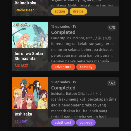
Reimeiroku
Dewa yang ingin menantangnya dan
tantangan baru sekembalinya ke
miliknya. Melihatnya dalam kondisi
sekelompok pengikut yang taat-
Bumi. Dia kembali bersama Miu, putri
Studio Deen
yang menyedihkan, seorang pria
action
drama
sebagian besar adalah wanita-yang
Raja Iblis yang dia kalahkan, dan
bernama Kamo Serizawa memberinya
bersedia membantunya dalam
sekarang dipaksa untuk
kesempatan kedua dan menawarinya
pertempuran. Campione!:
menyembunyikan identitas aslinya
12 episodes · TV
7.70
untuk menjadi asisten pribadinya.
Completed
Matsurowanu Kamigami to
dengan menyamar sebagai adik
Ibuki tampaknya terhindar dari
Kamigoroshi no Maou mengikuti
perempuannya. Keduanya segera
Humanity Has Declined, Jintai, 人類は衰退しました
kesedihan, tetapi gaya hidup baru ini
Godou saat ia menangani duel para
bergabung dengan Babel, sebuah
Karena tingkat kelahiran yang terus
hanya membuatnya tidak lebih dari
dewa dalam konflik antara Surga dan
sekolah khusus yang dirancang
menurun selama beberapa dekade,
seekor anjing bagi salah satu pria
Jinrui wa Suitai
Bumi.
untuk mereka yang telah
peradaban manusia hampir punah.
Shimashita
paling berpengaruh di seluruh
memperoleh kemampuan khusus
Dengan hanya beberapa manusia
Kyoto.
AIC ASTA
dan kekuatan magis melalui
yang tersisa, mereka bertahan hidup
adventure
comedy
Sementara itu, dengan meningkatnya
perjalanan mereka ke dunia fantasi.
di dunia pasca-apokaliptik ini
serangan ronin terhadap masyarakat
Babel tampaknya didirikan untuk
dengan apa yang ditinggalkan oleh
umum, keshogunan mengirim
13 episodes · TV
7.43
melatih para pelancong interdimensi
generasi sebelumnya. Bumi sekarang
Completed
Roshigumi ke Kyoto untuk
muda dan “membimbing mereka ke
didominasi oleh peri, makhluk kecil
mengupayakan perdamaian.
Joshiraku, Rakugo Girls, じょしらく
jalan yang benar demi kemanusiaan
dengan teknologi yang sangat
Dipimpin oleh Isami Kondou yang
Joshiraku mengikuti percakapan lima
dan diri mereka sendiri,” tetapi
canggih, obsesi terhadap permen,
terhormat namun bersuara lembut,
gadis pendongeng rakugo yang
tujuan sebenarnya masih belum jelas
dan sama sekali tidak menghiraukan
Roshigumi terdiri dari para samurai
menceritakan hal-hal aneh yang
Joshiraku
bagi kedua kakak beradik ini.
keselamatan manusia.
yang kuat dan terampil, namun tidak
terjadi pada mereka setiap hari.
Akankah Akatsuki dan Miu dapat
Seorang gadis muda yang baru saja
J.C.Staff
memiliki koneksi politik yang berarti
Obrolan komedi dan satir mereka
adult cast
comedy
mengatasi dewan mahasiswa yang
menyelesaikan studinya kembali ke
untuk mendapatkan pijakan di kota
mencakup semua jenis topik, mulai