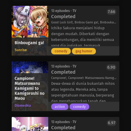
akan menyakiti mereka. Para anggota
organisasi mereka, yang telah
13 episodes · TV
7.66
membuat kontrak dengan kartu
Completed
tarot, masing-masing memiliki
Good Luck Girl!, Binbou Gami ga!, Binboukami ga!, Binbogami ga!, Binbou Kami ga!, The God Of Poverty is!, 貧乏神が!
kemampuan yang berbeda, seperti
Ichiko Sakura menjalani hidup
kekuatan yang luar biasa, tembus
dengan mudah. Diberkati dengan
pandang, atau kekuatan untuk
keberuntungan, dia memiliki semua
Binbougami ga!
melihat ke dalam hati seseorang.
yang dia inginkan, termasuk
Mondo, pemimpin mereka dan
Sunrise
kecantikan, kecerdasan, dan
comedy
gag humor
“Papa” dari keluarga mereka,
kekayaan. Momiji Binboda adalah
mengumumkan pada pesta ulang
dewi kemiskinan. Berbeda sekali
tahunnya bahwa dia akan segera
13 episodes · TV
6.90
dengan Ichiko, dia dikutuk dengan
Completed
pensiun. Dia berencana untuk
kesialan, seperti gips permanen di
mengadakan Arcana Duello, sebuah
Campione!
Campione!, Campione!: Matsurowanu Kamigami to Kamigoroshi no Maou, カンピオーネ！ ～まつろわぬ神々と神殺しの魔王～
lengannya, dada yang rata, dan
Matsurowanu
kompetisi yang, jika dimenangkan,
Dewa-dewa di dunia bukanlah mitos
sebuah kotak di bawah jembatan
Kamigami to
akan memberikan gelar Papa kepada
atau legenda. Mereka ada, tanpa
sebagai rumah.
Kamigoroshi no
pemenangnya dan segala keinginan
sepengetahuan manusia, berperang
Maou
Kehidupan mereka bertabrakan
yang mereka inginkan. Namun, ada
dan menghancurkan tanah dan
ketika Momiji memenuhi gelarnya
Diomedéa
yang lebih dipertaruhkan dari
kehidupan. Orang-orang
action
comedy
dan menyampaikan kabar buruk
sekadar gelar: Mondo juga
menganggap pertarungan para
kepada Ichiko: keberuntungannya
memutuskan bahwa pemenangnya
“Dewa Sesat” tersebut sebagai
yang besar disebabkan karena dia
13 episodes · TV
6.97
akan menikahi putrinya, Felicità.
bencana alam yang tidak dapat
Completed
secara tidak sadar menguras
Marah akan hal ini, Felicità yang
dijelaskan yang tidak dapat mereka