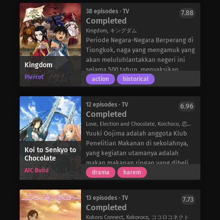
bermusuhan dan berkuasa dan
kampung halamannya dan ditunjuk
yang dilanda kejahatan. Karena tidak
dari pengamatan yang tidak berguna
mengungkap kekuatan yang bermain
sebagai penengah resmi
38 episodes · TV
7.88
memiliki pilihan lain, Kondou
dalam kehidupan sehari-hari, politik,
Completed
di balik layar?
Perserikatan Bangsa-Bangsa.
bersekutu dengan Serizawa yang
manga, dan banyak lagi. Setiap gadis
Tugasnya adalah menjadi
Kingdom, キングダム
sombong dan koneksinya dengan
memiliki sesuatu yang baru untuk
penghubung antara manusia dan
Periode Negara-Negara Berperang di
imbalan kekuatan tempur mereka.
ditambahkan ke dalam diskusi, dan
peri, meyakinkan masing-masing
Tiongkok, naga yang mengamuk yang
Meskipun membenci semua yang
diskusinya tidak pernah berakhir di
pihak bahwa kedua ras dapat hidup
akan meluluhlantakkan negeri ini
Kingdom
diperjuangkan oleh para samurai,
tempat yang sama seperti saat
berdampingan dengan damai. Dia
selama 500 tahun, menyaksikan
Ibuki mendapati dirinya terjerat
mereka memulainya.
Pierrot
membayangkan tugas ini akan cukup
banyak kerajaan yang bangkit dan
action
historical
dalam bisnis Roshigumi. Namun,
Setiap gadis rakugo memiliki
mudah, tetapi mengendalikan
runtuh, membuka jalan bagi generasi
ketika dia berinteraksi dengan para
kepribadian uniknya masing-masing,
bencana yang diciptakan oleh para
raja dan jenderal berikutnya untuk
anggota di bawah kepemimpinan
mulai dari Marii Buratei yang energik
12 episodes · TV
6.96
peri yang lupa diri dalam mengejar
bertarung demi meraih supremasi.
Completed
Kondou, Ibuki perlahan-lahan
namun belum dewasa, Kigurumi
permen akan membutuhkan lebih
Akhirnya, tujuh negara kuat muncul
menyadari bahwa tidak semua
Haroukitei yang terlihat imut, Tetora
Love, Election and Chocolate, Koichoco, 恋と選挙とチョコレート
banyak usaha daripada yang dia
dari siklus peperangan yang tak
samurai sekejam dan tidak
Bouhatei yang selalu beruntung dan
Yuuki Oojima adalah anggota Klub
yakini.
berkesudahan.
terhormat seperti yang dia duga.
tanpa beban, Gankyou
Penelitian Makanan di sekolahnya,
Di kerajaan Qin, Xin, seorang budak
Koi to Senkyo to
Hakuouki Reimeiroku
Kuurubiyuutei yang kalem dan
yang kegiatan utamanya adalah
Chocolate
yatim piatu akibat perang, berlatih
mengeksplorasi masa-masa awal
penuh semangat, serta Kukuru
makan makanan ringan yang dibeli
dengan giat dengan sesama budak
AIC Build
menjelang pembentukan
Anrakutei yang pesimis dan labil.
dengan dana yang dialokasikan oleh
drama
harem
dan sahabatnya, Piao, yang memiliki
Shinsengumi, sementara ketegangan
Gadis-gadis ini-dan teman misterius
sekolah. Namun, gaya hidup yang
mimpi yang sama dengan dirinya
politik di Kyoto menimbulkan
mereka yang mengenakan topeng
damai dan boros ini terancam karena
untuk suatu hari nanti menjadi
13 episodes · TV
7.73
ketidakstabilan dan ketidakpastian.
gulat-memberikan pengamatan
pemilihan siswa yang akan datang
Completed
Jendral Agung Langit. Namun,
mereka kepada para penonton, baik
semakin dekat. Satsuki Shinonome,
keduanya tiba-tiba dipaksa berpisah
Kokoro Connect, Kokoroco, ココロコネクト