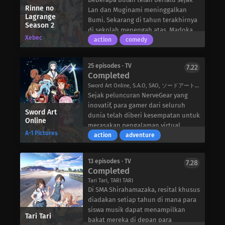
penjajah, meninggalkan kehancuran
feodal menggantikannya. Sekarang,
Rinne no
Shimao yang cemburu berusaha
Lan dan Muginami meninggalkan
di belakangnya. Namun, pertemuan
setelah sejarah berubah, Yoshiharu
Lagrange
untuk menggagalkan kemajuan
Bumi. Sekarang di tahun terakhirnya
Season 2
ini membuat Yui bertekad untuk
berjanji untuk menjaga agar garis
pelamar dan merasuki tubuhnya,
di sekolah menengah atas, Madoka
tidak pernah lagi membiarkan hal
waktu tidak menyimpang lebih jauh
Xebec
sementara Hazuki hanya ingin hantu
menghabiskan sebagian besar hari-
action
comedy
seperti ini terjadi.
lagi. Namun, setelah menyelamatkan
itu pergi untuk selamanya,
harinya memikirkan teman-
Tiga tahun kemudian, setelah
Nobuna Oda-yang dia temukan
membiarkan Rokka beralih dari masa
temannya, ketika Lan tiba-tiba
berpangkat letnan, Yui bergabung
sebenarnya adalah pasangan wanita
25 episodes · TV
7.22
lalu dan dia bersama orang yang dia
kembali ke Kota Kamogawa.
Completed
dengan proyek XFJ, program
dari dongeng Nobunaga Oda-
cintai. Ketika kedua pria itu menolak
pengembangan TSF Jepang-Amerika
Yoshiharu menyadari bahwa dia
Sword Art Online, S.A.O, SAO, ソードアート・オンライン
untuk melepaskan keinginan
yang berbasis di Alaska. Dalam tim
telah berpindah ke dunia lain, di
Sejak peluncuran NerveGear yang
mereka, sebuah hubungan yang
internasional yang terdiri dari pilot
mana sebagian besar panglima
inovatif, para gamer dari seluruh
tidak biasa terbentuk antara seorang
Sword Art
uji coba Jepang-Amerika yang tidak
perang bersejarah Jepang sekarang
dunia telah diberi kesempatan untuk
Online
wanita yang bermasalah, hantu yang
kooperatif, Yuuya Bridges, dan
menjadi gadis-gadis cantik!
merasakan pengalaman virtual
tak henti-hentinya, dan seorang pria
A-1 Pictures
berbagai eishi dari berbagai negara
Untuk memperbaiki keadaan dan
reality yang benar-benar imersif.
action
adventure
yang keras kepala yang sedang jatuh
yang kalah dalam BETA, tugas Yui
menemukan jalan pulang, Yoshiharu
Sword Art Online (SAO), salah satu
cinta.
adalah membantu mengembangkan
setuju untuk menjadi salah satu
game terbaru di konsol ini,
13 episodes · TV
7.28
TSF Jepang yang baru, Shiranui. Di
pengikut Nobuna dan membantunya
menawarkan pintu gerbang menuju
Completed
tengah ketegangan politik yang
dalam penaklukan Jepang. Ketika
dunia Aincrad yang menakjubkan,
Tari Tari, TARI TARI
diwarisi dari Perang Dingin, Muv-Luv
Nobuna memulai kampanyenya,
sebuah lanskap abad pertengahan
Di SMA Shirahamazaka, resital khusus
Alternative: Total Eclipse mengikuti
Yoshiharu menemukan bahwa
yang hidup dan nyata di mana para
diadakan setiap tahun di mana para
misi rumit Yui dan perjalanan Yuuya
sejarah yang dia pelajari dari
penggunanya dapat melakukan apa
siswa musik dapat menampilkan
Tari Tari
untuk mengatasi iblis masa lalu yang
bermain video game “Nobunaga’s
saja sesuai dengan imajinasi mereka.
bakat mereka di depan para