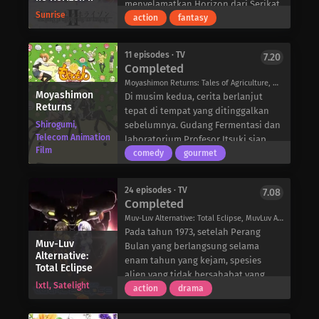
kesenangan dan permainan.
menyelamatkan Horizon dari Serikat
banyak gadis yang bisa dipilih,
Sunrise
Sekarang dipaksa untuk menjadi
Perjanjian. Namun, bahkan ketika
action
fantasy
seperti Konoe Suruma, ketua kelas
lebih dekat dari sebelumnya, mereka
Kota Terapung Musashi melaju
sekaligus teman barunya; Miyabi
segera menemukan rahasia
menuju tujuan berikutnya, Pulau
Kannagi, seorang gadis yang keras
11 episodes · TV
7.20
tersembunyi dan bekas luka
Terapung Inggris, Tres España sedang
Completed
kepala namun baik hati; Rinka
emosional satu sama lain, yang pada
mempersiapkan armadanya sendiri
Kunitachi, wakil ketua OSIS; Mei
Moyashimon Returns: Tales of Agriculture, Moyasimon Returns, もやしもん リターンズ
akhirnya dapat merobek-robek StuCS
untuk berperang melawan
Moyashimon
Sagara, yang mengelola sebuah kafe
Di musim kedua, cerita berlanjut
dan persahabatan mereka.
Kepulauan Inggris. Sekarang, saat
Returns
dan berpakaian seperti penyihir; dan
tepat di tempat yang ditinggalkan
pencarian emosi Horizon mencapai
Shirogumi,
Mana Tendou, ketua OSIS. Namun,
sebelumnya. Gudang Fermentasi dan
klimaksnya, pertempuran baru Tori
Telecom Animation
ada sebuah komplikasi: salah satu
laboratorium Profesor Itsuki siap
akan segera dimulai di negeri yang
Film
dari mereka adalah saudara tirinya
beroperasi dan dengan bakat unik
comedy
gourmet
diperintah oleh Ratu Peri! Reka
yang telah lama hilang, dan dia tidak
Sawaki Tadayasu untuk melihat dan
ulang sejarah yang digambarkan
tahu yang mana, jadi bagaimana dia
berkomunikasi dengan mikroba
dalam Perjanjian misterius berlanjut
24 episodes · TV
7.08
bisa terlibat secara romantis dengan
untuk membantu, kelompok
Completed
saat rahasia Armor Dosa Mematikan
salah satu dari mereka?
mahasiswa Itsuki yang beraneka
dibuka dalam musim kedua yang
Muv-Luv Alternative: Total Eclipse, MuvLuv Alternative Total Eclipse, MLA TE, マブラヴ オルタネイティヴ トータル・イクリプス
ragam mulai memproses berbagai
spektakuler dari Horizon in the
Pada tahun 1973, setelah Perang
produk fermentasi seperti kecap dan
Muv-Luv
Middle of Nowhere!
Bulan yang berlangsung selama
sake.
Alternative:
enam tahun yang kejam, spesies
Total Eclipse
alien yang tidak bersahabat yang
lxtl, Satelight
dikenal sebagai BETA-Makhluk Ekstra
action
drama
Terestrial yang merupakan musuh
umat manusia-menyerbu Bumi,