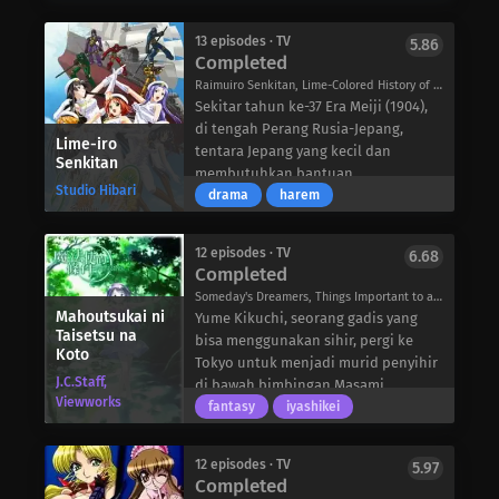
“The World.” Bersama-sama, mereka
menyelesaikan acara dan misi,
13 episodes · TV
5.86
bersama teman-teman baru mereka
Completed
Ouka, Mirelle, Hotaru, dan Sanjuro.
Raimuiro Senkitan, Lime-Colored History of War, Lime-iro Senkitan: Meiji Nippon, Otome Sakimorisu., らいむいろ戦奇譚
Tak lama setelah itu, monster
Sekitar tahun ke-37 Era Meiji (1904),
misterius muncul, dan kematian
di tengah Perang Rusia-Jepang,
akibat monster-monster ini
Lime-iro
tentara Jepang yang kecil dan
Senkitan
menyebabkan pemain jatuh koma di
membutuhkan bantuan
dunia nyata. Hanya Shugo dan Rena
Studio Hibari
menggunakan kapal terbang khusus
drama
harem
yang dapat menyelesaikan masalah
mereka (berkat bantuan setan baik
ini, tetapi mengapa mereka menjadi
hati), Amanohara, untuk menyerang
target, dan apa rahasia yang
12 episodes · TV
6.68
pangkalan utama Rusia di Port
Completed
disembunyikan oleh permainan ini?
Arthur (Lushun).
Someday's Dreamers, Things Important to a Mage, Things Precious to a Mage, Things That Are Important to Magic Users, 魔法遣いに大切なこと
Umakai Shintaro, seorang diplomat
Mahoutsukai ni
Yume Kikuchi, seorang gadis yang
Rusia asal Jepang, membelot dan
Taisetsu na
bisa menggunakan sihir, pergi ke
pergi ke Sapporo untuk mengajar di
Koto
Tokyo untuk menjadi murid penyihir
sebuah akademi perempuan. Namun,
J.C.Staff,
di bawah bimbingan Masami
akademi perempuan itu tidak biasa—
Viewworks
Oyamada yang tampan (seorang
fantasy
iyashikei
ia berada di atas kapal Amanohara,
penyihir profesional). Di Tokyo, Yume
dan lima gadis yang diajar Shintaro
belajar tentang sihir, membantu
dikenal sebagai Unit Raimu—gadis-
12 episodes · TV
5.97
orang lain, dan berbagai hal lain
Completed
gadis yang memiliki kemampuan
dalam perjalanannya menjadi