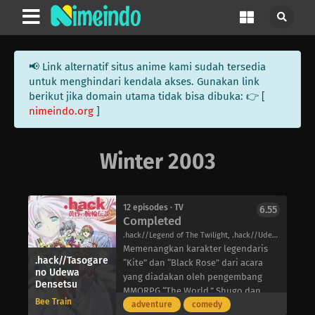
📢 Link alternatif situs anime kami sudah tersedia
untuk menghindari kendala akses. Gunakan link
berikut jika domain utama tidak bisa dibuka: 👉 [
nimeindo.org
]
Winter 2003
12 episodes · TV
6.55
Completed
.hack//Legend of The Twilight, .hack//Udeden, .hack//Legend of the Twilight Bracelet, .hack//DUSK, .hack//黄昏の腕輪伝説
Memenangkan karakter legendaris
.hack//Tasogare
“Kite” dan “Black Rose” dari acara
no Udewa
yang diadakan oleh pengembang
Densetsu
MMORPG “The World,” Shugo dan
Bee Train
saudara kembarnya Rena memasuki
adventure
comedy