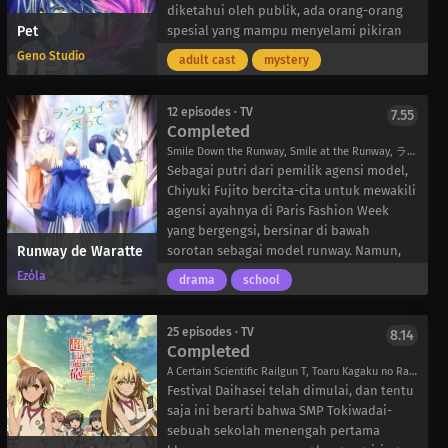
menggemaskan dari dua manusia normal;
Tim Yuzuki adalah tim yang tidak biasa,
diketahui oleh publik, ada orang-orang
Pet
serigala yang menggemaskan; koala yang
termasuk sahabatnya yang tabah dan bek
spesial yang mampu menyelami pikiran
ceria; kukang yang lamban dan berambut
sayap Seiichirou Jingyouji; pemain tahun
manusia dan bahkan memanipulasi
Geno Studio
adult cast
mystery
pirang; dan seekor kucing yang setia
pertama yang pemarah, Yasunari Tsuru,
ingatan mereka.
kawan di klub yang baru mereka dirikan-
yang sangat membenci Natsuza, yang
Berbakat dengan kemampuan ini, Hiroki,
dalam sebuah kisah yang mengajarkan
mengisi posisi lama seniornya di sayap
Tsukasa, dan Satoru termasuk di antara
12 episodes · TV
7.55
Completed
bahwa persahabatan dapat ditempa oleh
kiri; dan Yuu Mashiro, yang sedang
mereka yang menggunakan kekuatan
makhluk yang berbeda.
berjuang untuk mempertahankan
mereka untuk melakukan kejahatan di
Smile Down the Runway, Smile at the Runway, ランウェイで笑って
posisinya sebagai gelandang sayap.
bawah perintah pemimpin mereka,
Sebagai putri dari pemilik agensi model,
Meskipun Natsuza mengerahkan segenap
Katsuragi. Ketiganya melangkah ke
Chiyuki Fujito bercita-cita untuk mewakili
kemampuannya untuk melatih timnya
wilayah berbahaya dari pikiran manusia
agensi ayahnya di Paris Fashion Week
demi meraih gelar juara liga, skuat
untuk menghancurkan target yang
yang bergengsi, bersinar di bawah
Runway de Waratte
mereka masih belum lengkap. Setahun
ditugaskan sambil berusaha untuk
sorotan sebagai model runway. Namun,
yang lalu, Ibuki Ueka, pemain sayap
menjaga pikiran dan ingatan mereka
meskipun ia dibekali dengan penampilan
Ezόla
drama
school
jenius yang pernah menjadi kartu as
sendiri tetap aman.
dan bakat yang luar biasa, sayangnya ia
Doushisha, tiba-tiba berhenti bermain
tidak memiliki elemen kunci untuk
rugbi-dan sekarang Natsuza bertekad
menjadi model yang sukses-tinggi badan.
25 episodes · TV
8.14
Completed
untuk mendapatkannya kembali.
Terjebak pada tinggi badan 158 cm
bahkan setelah memasuki sekolah
A Certain Scientific Railgun T, Toaru Kagaku no Railgun 3, Toaru Kagaku no Choudenjihou 3, A Certain Scientific Railgun 3, とある科学の超電磁砲[レールガン]T
menengah atas, impian masa kecilnya
Festival Daihasei telah dimulai, dan tentu
tampaknya berada di luar jangkauan.
saja ini berarti bahwa SMP Tokiwadai-
Sementara itu, Ikuto Tsumura adalah
sebuah sekolah menengah pertama