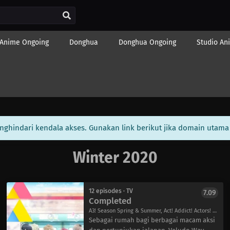
Anime Ongoing
Donghua
Donghua Ongoing
Studio An
enghindari kendala akses. Gunakan link berikut jika domain utama 
Winter 2020
12 episodes · TV
7.09
Completed
A3! Season Spring & Summer, Act! Addict! Actors! Season Spring & Summer, A3! SEASON SPRING & SUMMER
Sebagai rumah bagi berbagai macam aksi