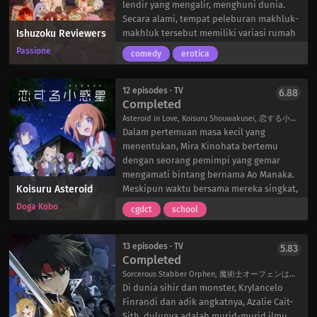
memiliki hasrat yang kuat untuk seni dan
yang disebut “sumur id”, untuk
lendir yang mengalir, menghuni dunia.
animasi. Jika Asakusa tertarik pada latar
mengungkap identitas pelaku.
Secara alami, tempat peleburan makhluk-
Ishuzoku Reviewers
belakang dan pengaturan, Misuzaki suka
Tidak sembarang orang dapat memasuki
makhluk tersebut memiliki variasi rumah
menggambar bentuk manusia. Merasakan
sumur id; prasyaratnya adalah Anda harus
bordil yang luas dan memikat. Dengan
Passione
comedy
erotica
adanya peluang untuk menghasilkan
telah membunuh seseorang sendiri.
begitu banyak pilihan yang dapat dipilih,
uang, Kanamori menyarankan agar
Demikian halnya dengan mantan detektif
sulit untuk memutuskan dengan gadis
mereka memulai sebuah klub animasi,
Akihito Narihisago, yang dikenal sebagai
penolong mana untuk mendapatkan
12 episodes · TV
6.88
Completed
yang mereka samarkan sebagai klub film
“Sakaido” di dalam sumur id. Dulunya
pengalaman interpersonal yang
karena sekolah sudah memiliki klub
seorang anggota polisi yang disegani,
bermakna. Untungnya, sekelompok
Asteroid in Love, Koisuru Shouwakusei, 恋する小惑星〈アストロイド〉
anime. Maka dimulailah perjalanan trio
tragedi menimpa, dan ia segera
pejuang pemberani telah berkumpul
Dalam pertemuan masa kecil yang
ini dalam memproduksi animasi yang
mendapati dirinya berada di sisi lain
untuk memberikan pencerahan kepada
menentukan, Mira Kinohata bertemu
akan memukau dunia.
hukum.
publik. Para petualang mesum ini
dengan seorang pemimpi yang gemar
Dari pemikiran brilian Masaaki Yuasa,
Meskipun demikian, Narihisago terus
mengambil tanggung jawab untuk
mengamati bintang bernama Ao Manaka.
Koisuru Asteroid
Eizouken ni wa Te wo Dasu na! adalah
membantu Kura dalam kurungan. Meski
menilai daya tarik dari semua jenis gadis
Meskipun waktu bersama mereka singkat,
sebuah surat cinta untuk animasi, yang
keterampilan detektifnya yang luar biasa
pemuas nafsu melalui penelitian
Ao menunjukkan kepada Mira keajaiban
Doga Kobo
cgdct
school
sangat kreatif dalam pendekatannya, dan
masih terbukti berguna dalam
langsung. Baik itu salamander yang
astronomi, dari planet-planet yang
merupakan bukti dari potensi medium
penyelidikan, Narihisago menemukan
sangat panas atau gadis-gadis sapi yang
mengorbit hingga bintang-bintang yang
ini.
bahwa tidak semuanya seperti yang
menggemaskan, para pengulas Yoruno
jauh. Sebelum mereka berpisah, Mira
13 episodes · TV
5.83
Completed
terlihat, karena di balik serangkaian
Gloss tidak meninggalkan satu spesies
mengetahui bahwa ada bintang dengan
kasus pembunuhan yang tampaknya
pun. Disutradarai oleh dalang di balik
namanya, tetapi tidak ada yang bernama
Sorcerous Stabber Orphen, 魔術士オーフェンはぐれ旅
berdiri sendiri itu tersembunyi kebenaran
Miru Tights, Ishuzoku Reviewers berusaha
Ao. Maka, ia pun membuat janji: suatu
Di dunia sihir dan monster, Krylancelo
yang jauh lebih menyeramkan.
menjawab salah satu pertanyaan yang
hari, ia akan menemukan asteroid baru
Finrandi dan adik angkatnya, Azalie Cait-
paling mendesak yang pernah ada:
dan menamainya dengan nama Ao.
Sith, dulunya adalah murid-murid ilmu