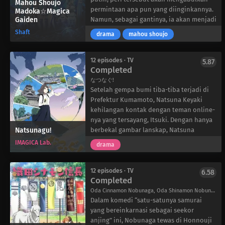
Mahou Shoujo
gagal. Namun, ketika Nene Yashiro,
permintaan apa pun yang diinginkannya.
Madoka☆Magica
Gaiden
seorang gadis yang mengharapkan
Namun, sebagai gantinya, ia akan menjadi
keberuntungan romantis, berani
seorang gadis ajaib dan harus
Shaft
drama
mahou shoujo
memanggil Hanako-san, ia menemukan
mempertaruhkan nyawanya untuk
bahwa “gadis” yang digosipkan itu
membunuh para penyihir yang
sebenarnya adalah seorang anak laki-laki!
menakutkan dan ganas.
12 episodes · TV
5.87
Completed
Setelah serangkaian kejadian yang tidak
Iroha Tamaki, seorang siswi SMP yang baik
menguntungkan yang melibatkan hasrat
hati dari Kota Takarazaki, adalah bukti
なつなぐ!
romantis Yashiro, dia tanpa sadar terjerat
nyata bahwa rumor ini benar adanya.
Setelah gempa bumi tiba-tiba terjadi di
dalam dunia supernatural, menjadi
Berbekal panah ajaib dan kemampuan
Prefektur Kumamoto, Natsuna Keyaki
asisten Hanako-kun. Tak lama kemudian,
untuk menyembuhkan luka, Iroha
kehilangan kontak dengan teman online-
ia mengetahui tugas Hanako-kun yang
mencari labirin tempat para penyihir
nya yang tersayang, Itsuki. Dengan hanya
Natsunagu!
kurang dikenal: menjaga keseimbangan
bersembunyi dan mengalahkan mereka
berbekal gambar lanskap, Natsuna
antara manusia dan penampakan.
sebelum mereka memangsa manusia.
memulai perjalanan dari Tokyo ke
IMAGICA Lab.
drama
Namun Iroha tidak memiliki ingatan
Kumamoto untuk menemukan Itsuki.
tentang keinginannya, dan bahkan
Ketika Natsuna tersesat di daerah
Kyuubey, sang peri putih, tampaknya
pedesaan di prefektur yang dilanda
12 episodes · TV
6.58
Completed
tidak tahu apa yang diminta oleh Iroha
bencana, ia bertemu dengan seorang
darinya.
polisi dan seorang gadis SMP yang
Oda Cinnamon Nobunaga, Oda Shinamon Nobunaga, 織田シナモン信長
Suatu hari, Iroha mendengar desas-desus
energik bernama Izumi Chiba. Izumi,
Dalam komedi “satu-satunya samurai
tentang sebuah kota di mana “gadis-
bersama dengan anggota keluarganya
yang bereinkarnasi sebagai seekor
gadis ajaib dapat diselamatkan,” dan
yang ramah, menawarkan Natsuna tempat
anjing” ini, Nobunaga tewas di Honnouji