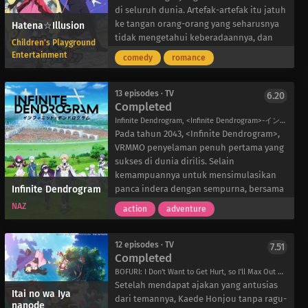
beberapa band yang seluruhnya
menganggap pengalaman yang tidak
di seluruh dunia. Artefak-artefak itu jatuh
beranggotakan perempuan, termasuk
nyata itu sebagai halusinasi dan menaiki
ke tangan orang-orang yang seharusnya
Hatena☆Illusion
Poppin’Party, Afterglow, Pastel*Palettes,
kereta api untuk pulang.
tidak mengetahui keberadaannya, dan
Children's Playground
Roselia, Hello Happy World!, dan sekarang
Sayangnya, rasa ingin tahunya menguasai
menyebabkan kemalangan bagi mereka
Entertainment
comedy
romance
RAISE A SUILEN, yang akan memukau para
dirinya dan dia menggunakan aplikasi
yang menyalahgunakan kekuatannya.
penggemar di seluruh Jepang dengan
tersebut sekali lagi. Karena aplikasi ini
Keluarga penyihir Hoshisato memiliki
penampilan spektakuler mereka. Dengan
tampak seperti game pertarungan
akses khusus ke Artefak, dan mereka
13 episodes · TV
6.20
Completed
semakin dekatnya kompetisi BanG Dream,
lainnya, Kaname menghela napas lega
bertekad untuk mengembalikannya ke
para anggota band ini telah bersiap
dan memutuskan untuk memulai
tempat yang seharusnya.
Infinite Dendrogram, <Infinite Dendrogram>-インフィニット・デンドログラム-
untuk memikat para penonton dengan
pertandingan pertamanya. Namun,
Terlepas dari kurangnya pengalamannya,
Pada tahun 2043, <Infinite Dendrogram>,
musik mereka yang menyentuh hati!
kejutan yang menyenangkan itu tidak
Kana “Hatena” Hoshisato ingin
VRMMO penyelaman penuh pertama yang
berlangsung lama, karena lawan dalam
membantu orang tuanya, Mamoru dan
sukses di dunia dirilis. Selain
game tiba-tiba muncul tepat di depannya
Maeve, dalam usaha mereka, dengan
kemampuannya untuk mensimulasikan
Infinite Dendrogram
dan mencoba memburunya dengan pisau.
melakukan yang terbaik untuk
panca indera dengan sempurna, bersama
Saat dia mati-matian menyelamatkan diri,
berkembang. Sementara itu, teman masa
dengan banyak fitur luar biasa lainnya,
NAZ
action
adventure
Kaname menghubungkan dua hal dan
kecilnya, Makoto Shiranui, datang ke
game ini berjanji untuk menawarkan
menyadari bahwa Darwin’s Game
rumah mereka untuk belajar sihir di
kepada para pemainnya sebuah dunia
bukanlah game biasa, melainkan
bawah bimbingan ayahnya sebagai
yang penuh dengan kemungkinan yang
12 episodes · TV
7.51
Completed
pertarungan brutal untuk bertahan
bagian dari janji yang mereka buat
tak terbatas. Hampir dua tahun
hidup.
beberapa tahun yang lalu. Hatena sangat
kemudian, seorang mahasiswa baru yang
BOFURI: I Don't Want to Get Hurt, so I'll Max Out My Defense., I hate being in pain, so I think I'll make a full defense build., I Hate Getting Hurt, So I Put All My Skill Points Into Defense, 痛いのは嫌なので防御力に極振りしたいと思います。
senang bertemu dengan temannya lagi,
akan segera masuk perguruan tinggi, Reiji
Setelah mendapat ajakan yang antusias
Itai no wa Iya
hanya untuk benar-benar kecewa ketika
Mukudori, akhirnya dapat membeli
dari temannya, Kaede Honjou tanpa ragu-
nanode