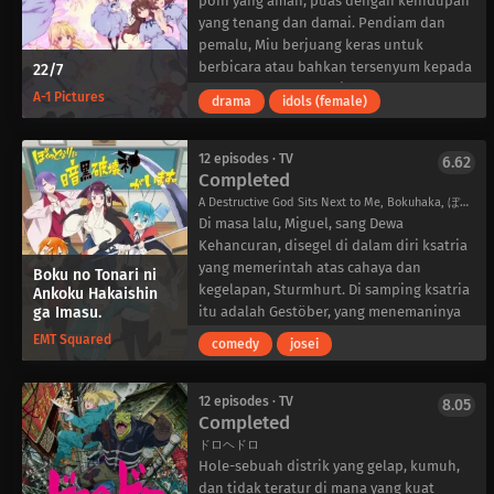
poni yang aman, puas dengan kehidupan
yang tenang dan damai. Pendiam dan
pemalu, Miu berjuang keras untuk
berbicara atau bahkan tersenyum kepada
22/7
pelanggan saat bekerja paruh waktu,
A-1 Pictures
drama
idols (female)
tetapi ia bekerja tanpa kenal lelah untuk
menghidupi ibu dan adik perempuannya
yang sangat berharga, Haru. Sangat
12 episodes · TV
6.62
mengejutkan ketika sebuah surat datang
Completed
dari perusahaan hiburan GIP, yang
A Destructive God Sits Next to Me, Bokuhaka, ぼくのとなりに暗黒破壊神がいます。
mengumumkan bahwa dia telah terpilih
Di masa lalu, Miguel, sang Dewa
sebagai kandidat untuk proyek baru
Kehancuran, disegel di dalam diri ksatria
mereka.
yang memerintah atas cahaya dan
Boku no Tonari ni
Miu memutuskan untuk menerima
kegelapan, Sturmhurt. Di samping ksatria
Ankoku Hakaishin
undangan tersebut dan pergi ke tempat
ga Imasu.
itu adalah Gestöber, yang menemaninya
pertemuan di mana ansambel eksentrik
melalui pertempuran yang tak terhitung
EMT Squared
comedy
josei
para kandidat lainnya berkumpul,
jumlahnya. Di masa sekarang, takdir
semuanya dipanggil melalui surat mereka
membuat mereka bereinkarnasi sebagai
masing-masing. Tidak lama kemudian,
Kabuto Hanadori dan Seri Koyuki, dua
12 episodes · TV
8.05
para gadis diantar oleh seorang manajer
Completed
teman sekelas.
ke sebuah fasilitas rahasia yang mewah,
Reuni mereka seharusnya menjadi
ドロヘドロ
di mana dijelaskan bahwa mereka harus
momen yang menggembirakan, jika
Hole-sebuah distrik yang gelap, kumuh,
mengikuti arahan misterius dari “The
bukan karena fakta bahwa para pahlawan
dan tidak teratur di mana yang kuat