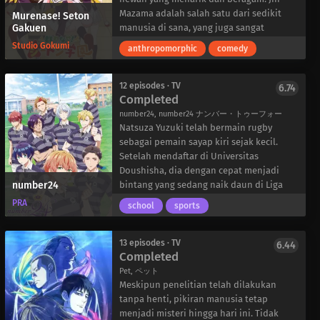
serangan. Setelah hanya beberapa hari
yang disayangkan. Kotoko memendam
Mazama adalah salah satu dari sedikit
Murenase! Seton
Gakuen
memainkan game ini, Maple mengklaim
perasaan padanya dan menduga ada
manusia di sana, yang juga sangat
tempat ketiga dalam acara di seluruh
sesuatu yang supernatural yang
membenci binatang dari lubuk hatinya
Studio Gokumi
anthropomorphic
comedy
server, mendapatkan reputasi sebagai
bersembunyi di balik penampilannya
yang terdalam! Suatu hari, dia bertemu
pemain yang tidak dapat dibunuh dan
yang tidak berbahaya, jadi dia meminta
dengan gadis yang gaduh dan tegas,
sangat kuat.
bantuan Kurou untuk menolong para
Ranka Ookami, “serigala kecil” tanpa
12 episodes · TV
6.74
Completed
Terlepas dari karakternya yang sangat
youkai.
kelompok, yang tidak memiliki satu pun
kuat, Kaede masih harus banyak belajar.
Dua tahun kemudian, berita tentang
teman.
number24, number24 ナンバー・トゥーフォー
Seiring dengan kemajuannya dalam
seorang idola yang secara tidak sengaja
Ranka yang putus asa mencoba mengajak
Natsuza Yuzuki telah bermain rugby
permainan, dia bertemu dengan teman
tertimpa balok baja membanjiri media.
Jin untuk bergabung dengan
sebagai pemain sayap kiri sejak kecil.
dan kenalan baru, yang membantunya
Namun, beberapa bulan kemudian,
kelompoknya; Jin, yang membenci
Setelah mendaftar di Universitas
menyelesaikan level dan acara baru.
penampakan mulai menceritakan tentang
binatang, tentu saja menolak. Di tengah
Doushisha, dia dengan cepat menjadi
number24
Melalui semua petualangannya, dia
seorang wanita tanpa wajah yang
situasi ini, Jin bertemu dengan Hitomi
bintang yang sedang naik daun di Liga
bahkan dapat mempelajari beberapa
memegang balok baja. Seperti halnya
Hino, sesama manusia, dan langsung
Universitas Kansai.
PRA
school
sports
keterampilan gila lainnya yang melebihi
masalah supernatural lainnya, Kotoko
tergila-gila padanya. Setelah saling
Namun, mimpinya hancur, ketika sebuah
semua ekspektasi.
dan rekannya bertekad untuk
mengenal satu sama lain, keduanya
kecelakaan sepeda motor membuatnya
menghentikan roh ini agar tidak
memutuskan untuk membuat klub
menderita hernia tulang belakang-yang
13 episodes · TV
6.44
Completed
menimbulkan malapetaka-tetapi kasus
memasak, dan setelah beberapa
membuatnya tidak dapat bermain rugby
ini mungkin terbukti jauh lebih
kesalahpahaman yang tidak
lagi. Dengan tidak ada peran yang
Pet, ペット
menyeramkan dan bersifat pribadi
menyenangkan, Ranka pun segera
tersedia selain posisi manajer, dia
Meskipun penelitian telah dilakukan
daripada yang mereka duga.
bergabung dengan klub tersebut.
menerima jabatan barunya dan berharap
tanpa henti, pikiran manusia tetap
Maka dimulailah kisah lucu dan
timnya bisa mendapatkan gelar juara liga.
menjadi misteri hingga hari ini. Tidak