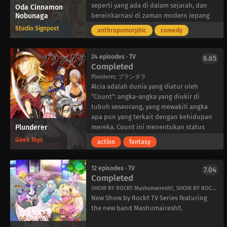
mendapati dirinya berada di kereta api
tinggal dan informasi untuk
seperti yang ada di dalam sejarah, dan
Oda Cinnamon
Nobunaga
saat matahari terbenam menuju Kota
membantunya dalam pencariannya.
bereinkarnasi di zaman modern Jepang
Kamihama. Sayangnya, ia menemukan
Dengan penduduk setempat yang baik
sebagai seekor anjing bernama
Studio Signpost
anthropomorphic
comedy
bahwa para penyihir di Kamihama jauh
hati ini membantunya di setiap
Shinamon. Panglima perang era Negara
lebih kuat dari biasanya. Setelah gadis
langkahnya, Natsuna semakin dekat
Berperang lainnya seperti Takeda Shingen
penyihir veteran Yachiyo Nanami dipaksa
untuk menemukan apa yang terjadi pada
akhirnya bergabung dengannya, juga
24 episodes · TV
6.65
Completed
untuk menyelamatkannya, Iroha
Itsuki.
sebagai anjing.
bersumpah untuk tidak pernah kembali.
Plunderer, プランダラ
Namun, ketika sebuah pertemuan
Alcia adalah dunia yang diatur oleh
kebetulan dengan Kyuubey kecil
“Count”: angka-angka yang diukir di
tampaknya memicu kenangan masa lalu,
tubuh seseorang, yang mewakili angka
Iroha terdorong untuk menyelidiki kota
apa pun yang terkait dengan kehidupan
Plunderer
misterius itu meskipun ada bahaya.
mereka. Count ini menentukan status
sosial dan kekuasaan seseorang di Alcia.
Geek Toys
action
fantasy
Jika Count mencapai nol, orang tersebut
akan dikirim ke Abyss, tempat yang
dikabarkan lebih buruk daripada
12 episodes · TV
7.04
Completed
kematian.
Hina, seorang pengelana yang
SHOW BY ROCK!! Mashumairesh!!, SHOW BY ROCK!!ましゅまいれっしゅ!!
Hitungannya didasarkan pada jarak yang
New Show by Rock!! TV Series featuring
ia tempuh, menyaksikan ibunya terseret
the new band Mashumairesh!!.
ke dalam Abyss. Bertekad untuk