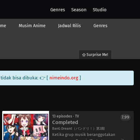
Genres
Season
Studio
ime
Musim Anime
Jadwal Rilis
Genres
Surprise Me!
tidak bisa dibuka: 👉 [
nimeindo.org
]
13 episodes · TV
7.99
Completed
BanG Dream!（バンドリ！）第3期
Ketika grup musik beranggotakan