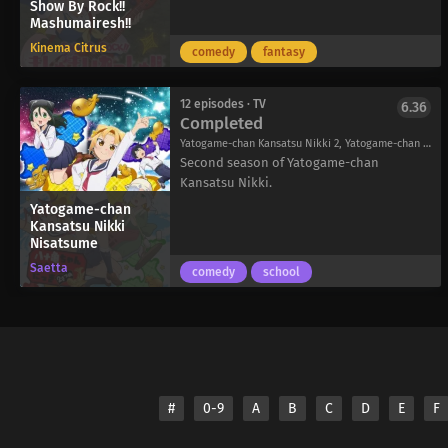
memenuhi keinginan terakhir ibunya, ia
Show By Rock!!
Mashumairesh!!
memulai perjalanan untuk mencari Aces
yang legendaris-pahlawan perang yang
Kinema Citrus
comedy
fantasy
terjadi tiga ratus tahun yang lalu, dengan
membawa bintang putih di samping
Count mereka.
12 episodes · TV
6.36
Completed
Saat berkeliling, Hina bertemu dengan
Licht Bach, seorang pria bertopeng
Yatogame-chan Kansatsu Nikki 2, Yatogame-chan Kansatsu Nikki 2nd Season, Yatogame-chan Kansatsu Nikki Second Season, Yatogame-chan Kansatsu Nikki 2-satsume, 八十亀ちゃんかんさつにっき 2さつめ
misterius dengan Count negatif, dan
Second season of Yatogame-chan
Nana, pemilik sebuah kedai minuman. Di
Kansatsu Nikki.
tengah-tengah bersenang-senang, Hina
Yatogame-chan
terjebak dalam pertempuran dengan
Kansatsu Nikki
Nisatsume
seorang tentara militer. Namun, meskipun
hitungannya negatif, Licht
Saetta
comedy
school
menyelamatkan Hina dan
mengungkapkan bahwa dia memiliki
hitungan lain, yang memiliki bintang
putih, salah satu kartu As yang legendaris.
Plunderer mengikuti perjalanan Hina dan
penduduk Alcia lainnya saat mereka
menemukan kebenaran tentang dunia
#
0-9
A
B
C
D
E
F
mereka, Abyss, dan kartu As yang
legendaris.