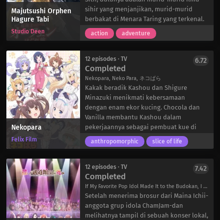
spesies mana yang paling seksi?
Bertahun-tahun kemudian, Mira masih
sihir yang menjanjikan, murid-murid
Majutsushi Orphen
Hagure Tabi
terpesona dengan astronomi. Sekarang di
berbakat di Menara Taring yang terkenal.
sekolah menengah atas di Akademi
Namun, sebuah eksperimen yang salah
Studio Deen
action
adventure
Hoshizaki, ia mencoba bergabung dengan
besar membengkokkan penampilan
Klub Astronomi. Sayangnya, ia
Azalie, menjebaknya dalam bentuk naga.
mengetahui bahwa klub tersebut telah
Para sesepuh di Tower-lebih tertarik
12 episodes · TV
6.72
Completed
digabung dengan Klub Geologi untuk
untuk menjaga reputasi mereka daripada
membentuk satu Klub Ilmu Bumi. Ia
nyawa murid-muridnya-mengusir Azalie
Nekopara, Neko Para, ネコぱら
bergabung dengan klub baru ini dan
yang telah berubah wujud dan menutupi
Kakak beradik Kashou dan Shigure
menemukan kejutan yang menyenangkan
kejadian itu. Marah, Krylancelo
Minazuki menikmati kebersamaan
—ia bersatu kembali dengan Ao setelah
menyerang sendiri, mengambil nama baru
dengan enam ekor kucing. Chocola dan
bertahun-tahun berpisah.
“Orphen” dan bersumpah untuk
Vanilla membantu Kashou dalam
Nekopara
Bersama teman-teman klub baru mereka,
mengembalikan Azalie ke kondisi
pekerjaannya sebagai pembuat kue di
Mira dan Ao memulai perjalanan bersama
normalnya.
toko kue La Soleil, sementara yang
Felix Film
anthropomorphic
slice of life
untuk memenuhi janji mereka. Seberapa
Lima tahun kemudian, pencarian Orphen
lainnya-Coconut, Azuki, Cinnamon, dan
sulitkah menemukan asteroid?
terhenti. Sebuah pertemuan kebetulan
Maple-menemani Shigure dalam
mempertemukannya kembali dengan
kesehariannya di rumah mereka.
12 episodes · TV
7.42
Completed
Azalie, tetapi dia masih belum
Suatu sore, saat Chocola keluar untuk
menemukan cara untuk memulihkan
suatu tugas, ia melihat seekor anak
If My Favorite Pop Idol Made It to the Budokan, I Would Die, OshiBudou, 推しが武道館いってくれたら死ぬ
tubuhnya. Dan dengan sekelompok
kucing berbulu hijau sendirian di taman
Setelah menerima brosur dari Maina Ichii-
penyihir yang memburunya, dia mungkin
dan memutuskan untuk membawanya
anggota grup idola ChamJam-dan
kehabisan waktu. Masa lalu dan masa kini
kembali ke toko kue. Segera setelah itu,
melihatnya tampil di sebuah konser lokal,