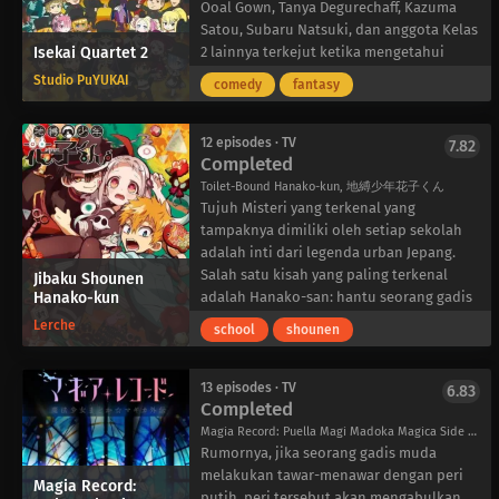
individu seperti itu. Dia memburu mereka
memenangkan roti kukus Minobu selama
Ooal Gown, Tanya Degurechaff, Kazuma
dalam pencarian jawaban yang lalai
setahun. Karena tertarik dengan hadiah
Satou, Subaru Natsuki, dan anggota Kelas
Isekai Quartet 2
hanya dengan sepasang bayonet
makanan yang sangat banyak, Nadeshiko
2 lainnya terkejut ketika mengetahui
tepercaya dan kekebalannya terhadap
memutuskan untuk berpartisipasi.
bahwa peran mereka sebagai siswa masih
Studio PuYUKAI
comedy
fantasy
sihir. Dikutuk oleh penampilannya dan
Ikuti Klub Aktivitas Luar Ruangan saat
jauh dari selesai. Tanpa ada jalan untuk
tersiksa oleh mimpi buruk, pengguna
mereka berkeliling prefektur Yamanashi
kembali ke rumah, kelas yang terdiri dari
sihir adalah satu-satunya petunjuk untuk
untuk mengumpulkan perangko dan
berbagai kepribadian eksentrik ini masih
12 episodes · TV
7.82
Completed
mengembalikan hidupnya menjadi
menjelajahi apa yang ditawarkan wilayah
terjebak secara misterius di dunia yang
normal. Dengan rintangan terbesarnya
ini!
asing. Meskipun, karena mereka menjadi
Toilet-Bound Hanako-kun, 地縛少年花子くん
adalah perutnya, teman wanitanya,
sangat menyukai satu sama lain,
Tujuh Misteri yang terkenal yang
Nikaidou, yang mengelola restoran
menghabiskan lebih banyak waktu
tampaknya dimiliki oleh setiap sekolah
Hungry Bug, adalah sekutu terbesarnya.
bersama tidak terdengar buruk.
adalah inti dari legenda urban Jepang.
Dengan kedatangan siswa pindahan baru
Salah satu kisah yang paling terkenal
Jibaku Shounen
Hanako-kun
yang tidak terduga, kejenakaan komedi
adalah Hanako-san: hantu seorang gadis
dari karakter yang kita cintai ini terus
muda yang menghantui kamar mandi
Lerche
school
shounen
berkembang. Dengan demikian,
sekolah.
kehidupan sekolah mereka yang aneh
Akademi Kamome memiliki legenda
namun acuh tak acuh terus berlanjut.
Hanako-san versinya sendiri. Rumornya,
13 episodes · TV
6.83
Completed
jika seseorang berhasil memanggil
Hanako-san, dia akan mengabulkan
Magia Record: Puella Magi Madoka Magica Side Story, Puella Magi Madoka Magica Side Story: Magia Record, マギアレコード 魔法少女まどか☆マギカ外伝 (TV)
permintaan pemanggilnya. Terpikat oleh
Rumornya, jika seorang gadis muda
gosip tersebut, banyak orang telah
melakukan tawar-menawar dengan peri
Magia Record:
mencoba memanggilnya, namun selalu
putih, peri tersebut akan mengabulkan