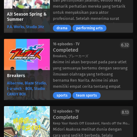
dan pertunjukan jalanan, Veludo Way
menarik perhatian mereka yang tertarik
untuk menyaksikan para aktor
A3! Season Spring &
profesional. Setelah menerima surat
Summer
misterius, Izumi Tachibana tiba di tempat
P.A. Works, Studio 3Hz
drama
performing arts
di mana ayahnya menyutradarai
kelompok teater yang dulunya sangat
populer, Mankai Company, namun ia
16 episodes · TV
6.32
mengetahui bahwa gedung tersebut akan
Completed
dialihfungsikan karena utang yang terlalu
Breakers, ブレーカーズ
banyak. Pada menit terakhir, ia
Anime ini akan berpusat pada para-atlet
meyakinkan penagih utang untuk
yang semuanya bertemu dengan seorang
memberikan kesempatan sekali lagi
ilmuwan olahraga yang terbuang
Breakers
kepada ansambel tersebut. Dia bersedia
bernama Ren Narita. Anime ini akan
Albacrow, Blaze Studio,
menerimanya, namun dengan tiga syarat:
memiliki empat cerita tentang empat
l-a-unch・BOX, Studio
pertunjukan debut mereka harus berhasil
cabang olahraga yang berbeda: bola
CANDY BOX
sports
team sports
diproduksi pada bulan berikutnya, empat
basket kursi roda, atletik dan lompat
sub-kelompok yang semuanya laki-laki
tinggi, goalball, dan renang paralimpiade.
harus dipulihkan, dan utangnya harus
12 episodes · TV
8.13
dilunasi dalam waktu satu tahun. Selain
Completed
itu, Izumi sendiri harus menjadi
Keep Your Hands Off Eizouken!, Hands off the Motion Pictures Club!, 映像研には手を出すな!
sutradara.
Midori Asakusa melihat dunia dengan
Tanpa membuang waktu, Izumi dengan
cara yang sedikit berbeda. Selalu