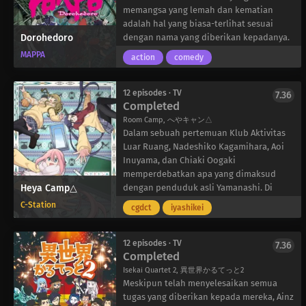
Wall,” yang perintahnya bersifat mutlak.
fantasi ini hanyalah produk dari khayalan
memangsa yang lemah dan kematian
Tanggal 24 Desember 2016, akan menjadi
Kabuto. Sebagai “Gestöber” fiksi, Seri
adalah hal yang biasa-terlihat sesuai
saksi lahirnya idola yang tiada duanya;
Dorohedoro
menemukan dirinya dalam berbagai
dengan nama yang diberikan kepadanya.
pada hari itu, grup 22/7 akan memulai
situasi yang memalukan karena
Sebuah dunia yang terpisah dari hukum
MAPPA
action
comedy
debutnya, terlepas dari apakah Miu dan
kejenakaan Kabuto yang terkadang di
dan etika, tempat ini merupakan tempat
anggota lainnya sudah siap untuk naik ke
luar kendalinya. Selain itu, teman
ujian bagi para pengguna sihir yang
atas panggung atau belum.
sekelasnya, Utsugi Tsukimiya, bergabung
menguasainya. Sebagai ras yang
12 episodes · TV
7.36
Completed
dengan keributan dengan kemampuan
menduduki anak tangga tertinggi dalam
membaca pikirannya yang sangat akurat,
masyarakat mereka, para pengguna sihir
Room Camp, へやキャン△
yang secara perlahan menghancurkan
menganggap para penghuni Hole tidak
Dalam sebuah pertemuan Klub Aktivitas
kehidupan sosial Seri.
lebih dari serangga. Dibunuh, dimutilasi,
Luar Ruang, Nadeshiko Kagamihara, Aoi
Seri berusaha keras untuk menjauh dari
dan dijadikan bahan percobaan tanpa
Inuyama, dan Chiaki Oogaki
mereka, menolak untuk mengakui
pikir panjang, para penghuni Hole yang
memperdebatkan apa yang dimaksud
Heya Camp△
kekonyolan mereka, namun dengan
tak berdaya mengotori lorong-lorong
dengan penduduk asli Yamanashi. Di
chuunibyou Kabuto dan ketidakpastian
rumah sakit Hole setiap hari.
suatu tempat, Chiaki menyinggung
C-Station
cgdct
iyashikei
Utsugi, dia hanya bisa terseret oleh
Memiliki akses bebas ke dan dari tangki
tentang Yamanashi Kids’ Stamp Rally,
kegilaan yang menghampirinya.
septik, dan dengan sedikit tantangan
yang belum pernah didengar oleh
terhadap otoritas mereka, para pengguna
Nadeshiko. Rally ini mendorong
12 episodes · TV
7.36
Completed
sihir tampak tak tergoyahkan bagi
seseorang untuk mengunjungi tempat-
sebagian besar orang-kecuali beberapa
tempat terkenal di prefektur dan
Isekai Quartet 2, 異世界かるてっと2
orang. Caiman, yang lebih mirip reptil
mengumpulkan perangko; mereka yang
Meskipun telah menyelesaikan semua
daripada manusia, adalah salah satu
berhasil menyelesaikan rally ini akan
tugas yang diberikan kepada mereka, Ainz