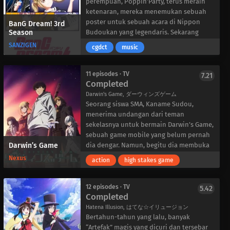
perempuan, Poppin’Party, terus meraih
ketenaran, mereka menemukan sebuah
poster untuk sebuah acara di Nippon
BanG Dream! 3rd
Season
Budoukan yang legendaris. Sekarang
bertekad untuk berpartisipasi dalam
SANZIGEN
cgdct
music
“BanG Dream,” Kasumi Toyama dan
anggota Poppin’Party lainnya bertujuan
untuk mencapai tingkat yang lebih tinggi
11 episodes · TV
7.21
Completed
dan membuktikan kemampuan mereka
dengan tampil di panggung yang terkenal
Darwin's Game, ダーウィンズゲーム
itu.
Seorang siswa SMA, Kaname Sudou,
Sementara itu, band saingannya, RAISE A
menerima undangan dari teman
SUILEN, bermimpi untuk mengubah dunia
sekelasnya untuk bermain Darwin’s Game,
dengan “musik terkuat”, tetapi mendapati
sebuah game mobile yang belum pernah
Darwin’s Game
dirinya berada dalam kesulitan karena
dia dengar. Namun, begitu dia membuka
tidak memiliki gitaris. Meskipun puluhan
aplikasi tersebut, seekor ular hijau tiba-
Nexus
action
high stakes game
kandidat potensial mengikuti audisi
tiba muncul dari layar ponselnya dan
untuk peran tersebut, pemimpin band
menggigit lehernya, membuatnya
CHU² menganggap mereka sebagai amatir
pingsan. Terbangun di rumah sakit tanpa
12 episodes · TV
5.42
Completed
dan tidak cocok untuk band ini. Namun,
tanda-tanda gigitan ular, dia diberitahu
mungkin ada satu gitaris yang memenuhi
oleh pihak sekolah untuk mengambil cuti
Hatena Illusion, はてな☆イリュージョン
standar tinggi CHU².
pada hari itu. Meskipun dia bingung
Bertahun-tahun yang lalu, banyak
BanG Dream! Musim ke-3 menampilkan
dengan apa yang telah terjadi, dia
“Artefak” magis yang dicuri dan tersebar