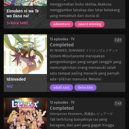
cepat mengumpulkan lima orang untuk
menggunakan buku sketsa, Asakusa
Rombongan Musim Semi: Sakuya Sakuma,
menggambar lanskap dan latar belakang
Eizouken ni wa Te
seorang siswa SMA yang antusias; Masumi
wo Dasu na!
yang mendetail dari dunia di
Usui, seorang anak laki-laki yang tergila-
sekelilingnya dan dunia yang ada di
Science SARU
adventure
award winning
gila pada Izumi; Tsuzuru Minagi, seorang
dalam imajinasinya yang tak terbatas.
penulis naskah yang bercita-cita tinggi;
Bahkan tindakan sederhana mencoret-
Itaru Chigasaki, seorang pekerja kantoran
coret di dinding berevolusi menjadi
13 episodes · TV
7.81
yang sudah matang; dan Citron, orang
Completed
perbaikan darurat pada lambung luar
asing yang ramah. Meskipun mereka
pesawat luar angkasanya. Dia hanya
ID: INVADED, ID:INVADED イド:インヴェイデッド
memiliki sedikit atau bahkan tidak
dibawa kembali ke dunia nyata oleh
Sistem Mizuhanome merupakan
memiliki pengalaman dalam berakting,
sahabatnya, Sayaka Kanamori. Keduanya
pengembangan yang sangat canggih yang
Izumi melatih dan mempersiapkan
sangat bertolak belakang, dengan
memungkinkan orang memasuki salah
mereka untuk sebuah pertunjukan yang
keajaiban kekanak-kanakan Asakusa yang
satu tempat paling menarik yang pernah
akan mengembalikan Mankai Company ke
Id:Invaded
kontras dengan pendekatan Kanamori
ada—pikiran manusia. Melalui
masa kejayaannya.
yang penuh perhitungan terhadap
penggunaan apa yang disebut “partikel
NAZ
adult cast
detective
kehidupan.
kognisi” yang tertinggal di tempat
Setelah pertemuan kebetulan di mana
kejadian perkara oleh pelaku, detektif
keduanya “menyelamatkan” model muda
dari regu polisi khusus Kura dapat
12 episodes · TV
7.41
Completed
Tsubame Misuzaki dari pengawalnya yang
mewujudkan pikiran bawah sadar
terlalu protektif, sebuah hubungan
seorang penjahat sebagai aliran pikiran
Interspecies Reviewers, 異種族レビュアーズ
langsung terjalin antara Asakusa dan
aneh di dunia virtual. Tugas mereka
Tak terhitung banyaknya ras yang
Misuzaki, karena keduanya sama-sama
adalah menjelajahi alam psikologis ini,
beragam, dari peri yang gagah hingga