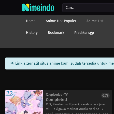
Home
Anime Hot Populer
Anime List
History
Bookmark
Prediksi sgp
📢 Link alternatif situs anime kami sudah tersedia untuk m
12 episodes · TV
6.79
Completed
22/7, Nanabun no Nijyuuni, Nanabun no Nijuuni
Miu Takigawa melihat dunia dari balik