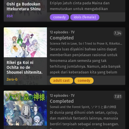
bertabrakan saat Orphen mencoba
keluarga Minazuki mengadopsinya dan
Eripiyo jatuh cinta pada Maina dan
Oshi ga Budoukan
Ittekuretara Shinu
mencari cara untuk menyelamatkan Azalie
memberinya nama: Cacao. Dengan adanya
memutuskan untuk mengabdikan
dari mantan guru dan teman-temannya.
anggota baru dalam keluarga mereka,
hidupnya untuk mendukung bintang
8bit
comedy
idols (female)
anggota keluarga Minazuki melanjutkan
yang sedang naik daun ini. Kehadiran
kehidupan sehari-hari mereka – menjadi
Eripiyo yang karismatik dan pakaian
lebih hidup dari sebelumnya.
olahraga merahnya yang ikonik segera
12 episodes · TV
7.34
Completed
membuatnya dikenal sebagai satu-
satunya penggemar Maina yang tak
Science Fell in Love, So I Tried to Prove It, RikeKoi, 理系が恋に落ちたので証明してみた。
tertandingi.
Secara luas diyakini bahwa sains dapat
Entah itu pertunjukan atau pertemuan
memberikan penjelasan rasional untuk
penggemar kecil di tempat antah
fenomena alam semesta yang tak
Rikei ga Koi ni
berantah, Eripiyo dijamin selalu ada di
terhitung jumlahnya. Namun, ada banyak
Ochita no de
Shoumei shitemita.
setiap acara yang diikuti Maina. Bahkan
aspek dari keberadaan kita yang belum
cedera atau sikap Maina yang terlihat
ditemukan solusinya oleh sains dan tidak
Zero-G
adult cast
comedy
dingin terhadapnya tidak dapat
dapat diuraikan dengan angka-angka.
menghentikan Eripiyo untuk mengejar
Yang paling terkenal adalah konsep cinta.
mimpinya melihat idola kesayangannya
Meskipun tampaknya mustahil untuk
12 episodes · TV
7.81
Completed
tampil di arena Budoukan yang terkenal
menerapkan teori ilmiah pada emosi yang
di dunia.
begitu rumit dan kompleks, sepasang
Somali and the Forest Spirit, ソマリと森の神様
ilmuwan Universitas Saitama yang cerdas
Di dunia yang dihuni oleh setan, cyclop,
dan berani mencoba menjawab
dan makhluk fantastis lainnya, manusia
tantangan ini.
berdiri terpisah sebagai orang buangan.