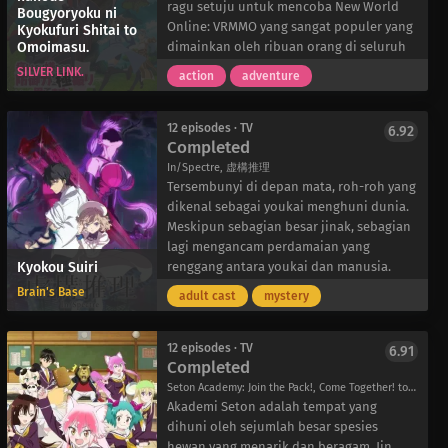
orang yang selama ini dikiranya seorang
salinan game ini dan mulai bermain.
ragu setuju untuk mencoba New World
Bougyoryoku ni
gadis ternyata adalah seorang anak laki-
Dengan bantuan dari kakak laki-lakinya
Online: VRMMO yang sangat populer yang
Kyokufuri Shitai to
Omoimasu.
laki, yang mengarah ke reuni yang pahit.
yang berpengalaman, Shuu, dan
dimainkan oleh ribuan orang di seluruh
Tak lama kemudian, Makoto mengetahui
rekannya, Embryo, Reiji memulai
Jepang. Dengan menamai karakternya di
SILVER LINK.
action
adventure
tentang Artefak dan identitas asli para
petualangannya di dunia <Infinite
dalam game dengan nama Maple, ia
penyihir yang dikaguminya. Tanpa gentar,
Dendrogram>. Apa yang akan dia temukan
memulai perjalanannya. Sebagai seorang
ia terus berusaha untuk memenuhi
dan temui di dunia game yang dikenal
pemula dalam permainan ini, dia
12 episodes · TV
6.92
Completed
janjinya dan tetap setia pada alasannya
dengan realisme yang luar biasa dan
mengalokasikan semua poin stat-nya ke
belajar sulap-untuk meringankan
kemungkinan yang tak terbatas ini?
dalam vitalitas, karena dia tidak ingin
In/Spectre, 虚構推理
kesedihan orang-orang di sekitarnya dan,
terluka. Tanpa satu poin pun di stat
Tersembunyi di depan mata, roh-roh yang
yang paling penting, untuk menjadi orang
lainnya, Maple memiliki pertahanan yang
dikenal sebagai youkai menghuni dunia.
yang layak menjadi mitra Hatena.
luar biasa tinggi, tetapi dia tidak bisa
Meskipun sebagian besar jinak, sebagian
bergerak cepat atau memukul dengan
lagi mengancam perdamaian yang
Kyokou Suiri
keras.
renggang antara youkai dan manusia.
Namun, hal ini tidak berakhir buruk
Sejak dia setuju untuk menjadi “Dewa
Brain's Base
adult cast
mystery
baginya. Karena pertahanannya yang
Kebijaksanaan” mereka, Kotoko Iwanaga
tinggi, Maple memperoleh keterampilan
telah berperan sebagai penengah antara
yang sangat kuat seperti Total Defense,
dua alam, menyelesaikan masalah
12 episodes · TV
6.91
Completed
Poison Immunity, dan Devour. Skill-skill
supernatural yang menghampirinya.
ini, bersama dengan item-item yang
Di sebuah rumah sakit setempat, Kotoko
Seton Academy: Join the Pack!, Come Together! to the Seton Academy, 群れなせ！シートン学園
sangat kuat yang diperolehnya,
mendekati Kurou Sakuragawa, seorang
Akademi Seton adalah tempat yang
memungkinkannya untuk melenyapkan
mahasiswa yang hubungan jangka
dihuni oleh sejumlah besar spesies
sebagian besar musuh dalam satu
panjangnya berakhir dengan perpisahan
hewan yang menarik dan beragam. Jin