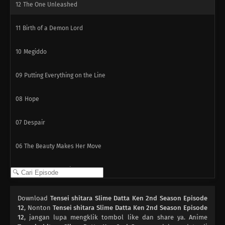
12
The One Unleashed
11
Birth of a Demon Lord
10
Megiddo
09
Putting Everything on the Line
08
Hope
07
Despair
06
The Beauty Makes Her Move
05
Prelude to the Disaster
04
The Scheming Kingdom of Falmuth
Download
Tensei shitara Slime Datta Ken 2nd Season Episode
12
, Nonton
Tensei shitara Slime Datta Ken 2nd Season Episode
03
12
Paradise, Once More
, jangan lupa mengklik tombol like dan share ya. Anime