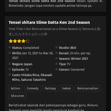
Tensei shitara Slime Datta Ken 2nd Season
selalu update di
Nimeindo. Jangan lupa nonton update anime lainnya ya.
02
Trade with the Animal Kingdom
01
Rimuru's Busy Life
Tensei shitara Slime Datta Ken 2nd Season
That Time I Got Reincarnated as a Slime Season 2, Tensura 2, 転
生したらスライムだった件
Status:
Completed
Studio:
8bit
Dirilis:
Jan 12, 2021 to Mar 30,
Durasi:
23 min. per ep.
2021
Season:
Winter 2021
Negara:
Japan
Tipe:
TV
Episode:
12
Censor:
Censored
Casts:
Hidaka Rina
,
Okasaki
Miho
,
Sakurai Takahiro
Action
Comedy
Fantasy
Isekai
Reincarnation
Shounen
Beristirahat sejenak dari pekerjaannya sebagai guru, Rimuru
Tempest yang memiliki lendir yang kuat kembali ke