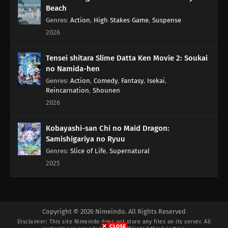
Beach
Genres
:
Action
,
High Stakes Game
,
Suspense
2026
Tensei shitara Slime Datta Ken Movie 2: Soukai
no Namida-hen
Genres
:
Action
,
Comedy
,
Fantasy
,
Isekai
,
Reincarnation
,
Shounen
2026
Kobayashi-san Chi no Maid Dragon:
Samishigariya no Ryuu
Genres
:
Slice of Life
,
Supernatural
2025
Copyright © 2026 Nimeindo. All Rights Reserved
Disclaimer: This site
Nimeindo
does not store any files on its server. All