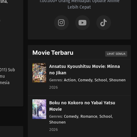
1.00.000+ Orang Mendapat Update Anime
isha
,
Lebih Cepat
a
Movie Terbaru
LIHAT SEMUA
Ansatsu Kyoushitsu Movie: Minna
011) Sub
no Jikan
amu
Genres
:
Action
,
Comedy
,
School
,
Shounen
nesia
2026
Boku no Kokoro no Yabai Yatsu
Movie
Genres
:
Comedy
,
Romance
,
School
,
Shounen
2026