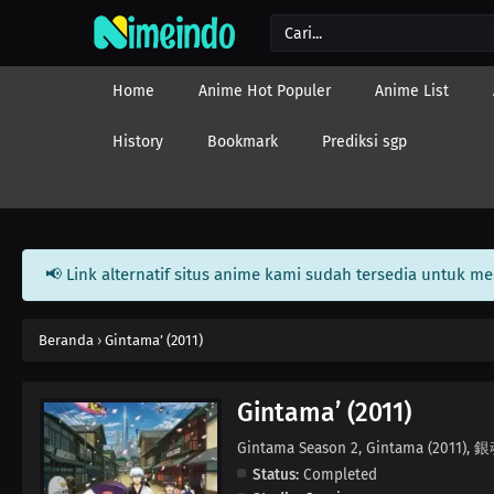
Home
Anime Hot Populer
Anime List
History
Bookmark
Prediksi sgp
📢 Link alternatif situs anime kami sudah tersedia untuk m
Beranda
›
Gintama’ (2011)
Gintama’ (2011)
Gintama Season 2, Gintama (2011), 銀
Status:
Completed