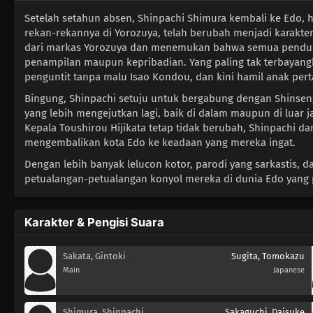
Setelah setahun absen, Shinpachi Shimura kembali ke Edo,
rekan-rekannya di Yorozuya, telah berubah menjadi karakte
dari markas Yorozuya dan menemukan bahwa semua pendudu
penampilan maupun kepribadian. Yang paling tak terbayang
penguntit tanpa malu Isao Kondou, dan kini hamil anak per
Bingung, Shinpachi setuju untuk bergabung dengan Shins
yang lebih mengejutkan lagi, baik di dalam maupun di luar 
Kepala Toushirou Hijikata tetap tidak berubah, Shinpachi d
mengembalikan kota Edo ke keadaan yang mereka ingat.
Dengan lebih banyak lelucon kotor, parodi yang sarkastis, d
petualangan-petualangan konyol mereka di dunia Edo yang 
Karakter & Pengisi Suara
Sakata, Gintoki
Sugita, Tomokazu
Main
Japanese
Shimura, Shinpachi
Sakaguchi, Daisuke