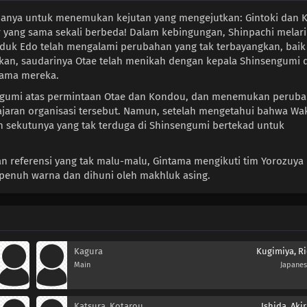
 hanya untuk menemukan kejutan yang mengejutkan: Gintoki dan K
r yang sama sekali berbeda! Dalam kebingungan, Shinpachi melari
k Edo telah mengalami perubahan yang tak terbayangkan, baik
kan, saudarinya Otae telah menikah dengan kepala Shinsengumi 
tama mereka.
engumi atas permintaan Otae dan Kondou, dan menemukan perub
jajaran organisasi tersebut. Namun, setelah mengetahui bahwa Wak
an sekutunya yang tak terduga di Shinsengumi bertekad untuk
an referensi yang tak malu-malu, Gintama mengikuti tim Yorozuya 
penuh warna dan dihuni oleh makhluk asing.
Kagura
Kugimiya, Ri
Main
Japane
Katsura, Kotarou
Ishida, Aki