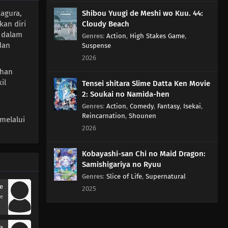
Shibou Yuugi de Meshi wo Kuu. 44:
agura,
Cloudy Beach
kan diri
 dalam
Genres
:
Action
,
High Stakes Game
,
dan
Suspense
2026
ahan
il
Tensei shitara Slime Datta Ken Movie
2: Soukai no Namida-hen
Genres
:
Action
,
Comedy
,
Fantasy
,
Isekai
,
Reincarnation
,
Shounen
melalui
2026
Kobayashi-san Chi no Maid Dragon:
Samishigariya no Ryuu
Genres
:
Slice of Life
,
Supernatural
e
2025
se
ra