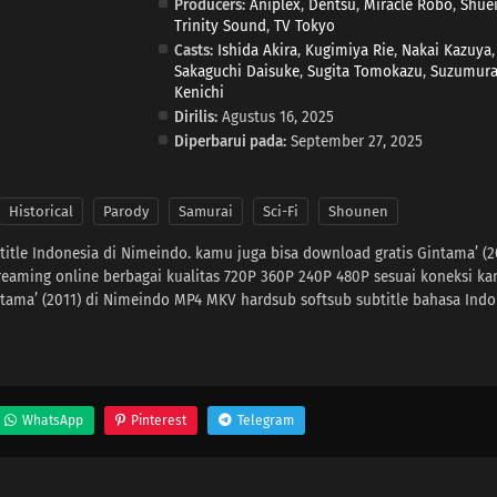
Producers:
Aniplex
,
Dentsu
,
Miracle Robo
,
Shue
Trinity Sound
,
TV Tokyo
Casts:
Ishida Akira
,
Kugimiya Rie
,
Nakai Kazuya
,
Sakaguchi Daisuke
,
Sugita Tomokazu
,
Suzumur
Kenichi
Dirilis:
Agustus 16, 2025
Diperbarui pada:
September 27, 2025
Historical
Parody
Samurai
Sci-Fi
Shounen
title Indonesia di Nimeindo. kamu juga bisa download gratis Gintama’ (2
reaming online berbagai kualitas 720P 360P 240P 480P sesuai koneksi k
tama’ (2011) di Nimeindo MP4 MKV hardsub softsub subtitle bahasa Indo
WhatsApp
Pinterest
Telegram