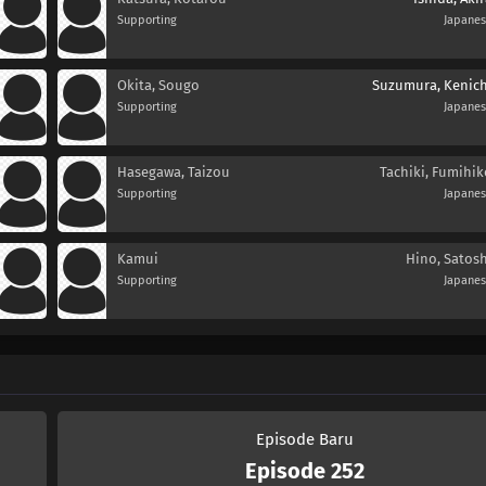
Supporting
Japane
Okita, Sougo
Suzumura, Kenich
Supporting
Japane
Hasegawa, Taizou
Tachiki, Fumihik
Supporting
Japane
Kamui
Hino, Satosh
Supporting
Japane
Episode Baru
Episode 252