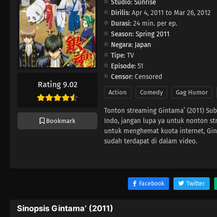
Studio:
Sunrise
Dirilis:
Apr 4, 2011 to Mar 26, 2012
Durasi:
24 min. per ep.
Season:
Spring 2011
Negara:
Japan
Tipe:
TV
Episode:
51
Censor:
Censored
Rating 9.02
Action
Comedy
Gag Humor
Tonton streaming Gintama’ (2011) Sub
Indo, jangan lupa ya untuk nonton st
Bookmark
untuk menghemat kuota internet, Gin
sudah terdapat di dalam video.
Facebook
Twitter
Sinopsis Gintama’ (2011)