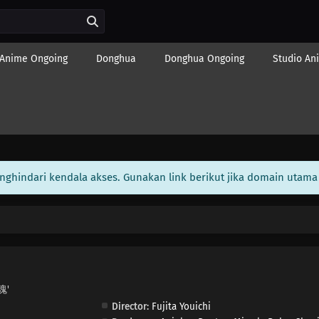
Anime Ongoing
Donghua
Donghua Ongoing
Studio An
enghindari kendala akses. Gunakan link berikut jika domain utama 
魂'
Director:
Fujita Youichi