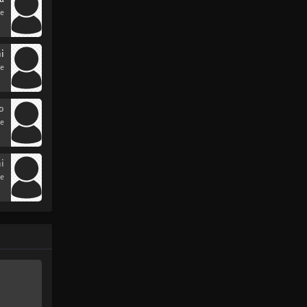
se
i
se
o
se
i
se