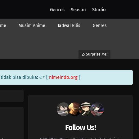
Genres
Season
Studio
ime
Musim Anime
Jadwal Rilis
Genres
Surprise Me!
tidak bisa dibuka: 👉 [
nimeindo.org
]
Follow Us!