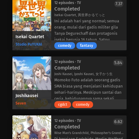
12 episodes · TV
7.37
memahami perjuangan ini, karena
Completed
baru saja lulus dari sekolah dasar
Isekai Quartet, 異世界かるてっと
dan masuk ke sekolah menengah
Ini adalah hari yang normal; semua
pertama. Sayangnya, ia menderita
orang, mulai dari gadis militer gila
kecemasan sosial yang ekstrem: ia
Tanya Degurechaff dan protagonis
Isekai Quartet
pingsan saat kewalahan, muntah
isekai berusia 16 tahun, Satou
saat gugup, dan membuat rencana
Studio PuYUKAI
Kazuma, hingga penguasa
comedy
fantasy
yang sangat berbelit-belit untuk
ekspansionis Ainz Ooal Gown, serta
menghindari kontak sosial. Hal ini
kakak-beradik iblis, Rem dan Ram,
tidak membantu karena satu-
12 episodes · TV
5.84
melanjutkan kehidupan sehari-hari
Completed
satunya teman sejak sekolah dasar,
mereka. Tiba-tiba, sebuah tombol
Kai Yawara, tidak akan bersekolah di
Joshi Kausei, Jyoshi Kausei, 女子かう生
merah mencolok yang meminta
sekolah menengah yang sama
Momoko Futo adalah seorang gadis
untuk ditekan muncul di hadapan
dengan Bocchi. Namun, karena ingin
SMA biasa yang menjalani kehidupan
mereka. Diliputi rasa ingin tahu, para
membantunya, Kai memutuskan
sehari-harinya. Meskipun santai dan
Joshikausei
karakter dari dunia lain menekan
hubungan dengan Bocchi dan
ceria, kehidupannya sama sekali
tombol tersebut, mengirim mereka
Seven
berjanji untuk berdamai dengannya
tidak biasa karena keeksentrikan
cgdct
comedy
ke dunia yang tidak mereka kenal.
ketika dia berteman dengan semua
dan kecanggungannya tidak pernah
Tanpa ada cara untuk melarikan diri,
teman sekelasnya di kelas SMP
gagal untuk menyemarakkan hari-
para karakter harus menjalani
12 episodes · TV
6.62
barunya.
harinya. Dua sahabatnya selalu
Completed
kehidupan sekolah yang normal dan
Meskipun Bocchi tidak percaya pada
bersamanya: Mayumi Furui yang imut
berkenalan dengan yang lain. Satu
Wise Man's Grandchild, Philosopher's Grandson, Magi's Grandson, 賢者の孫
dirinya sendiri, ia bertekad untuk
dan lugu, serta Shibumi Shibusawa
hal yang pasti: ruang kelas yang
Di kerajaan Earlshide, Merlin Wolford