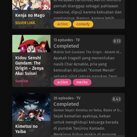
berteman dengan Kai lagi. Dengan
yang tenang dan dingin. Tanpa
penuh dengan tokoh-tokoh
pernah dianggap sebagai pahlawan
mengerahkan seluruh
dialog atau narasi yang diucapkan,
eksentrik favorit para penggemar
nasional, dipuji karena kekuatan dan
Kenja no Mago
keberaniannya, Bocchi menghadapi
Joshikausei bertujuan untuk
tidak akan pernah membosankan!
prestasinya. Namun, karena lebih
tantangan menakutkan untuk
menceritakan kekonyolan komedi
SILVER LINK.
menyukai kehidupan yang tenang, ia
action
comedy
berteman dengan seluruh siswa di
yang dilakukan oleh gadis-gadis ini
mengasingkan diri jauh di dalam
kelasnya, dimulai dari gadis yang
melalui suara dan gerakan ekspresif
hutan pedesaan, mendedikasikan
tampak nakal yang duduk di
yang mereka buat.
13 episodes · TV
8.13
waktunya untuk membesarkan
Completed
depannya…
seorang anak yatim piatu yang ia
Mobile Suit Gundam: The Origin - Advent of the Red Comet, Mobile Suit Gundam: The Origin (TV), 機動戦士ガンダム THE ORIGIN 前夜 赤い彗星
selamatkan. Anak yatim piatu ini
Kidou Senshi
Apakah tragedi yang menentukan
adalah Shin, seorang pegawai biasa
Gundam: The
nasib Char Aznable, pria yang
di Jepang modern yang bereinkarnasi
Origin – Zenya
kemudian dijuluki “Komet Merah”
Akai Suisei
ke dunia Merlin dengan tetap
sebagai pilot jagoan pasukan Zeon,
mempertahankan kenangan masa
Sunrise
dan saudara perempuannya, Sayla
action
mecha
lalunya. Seiring berjalannya waktu,
Mass?
Shin menunjukkan bakat yang tak
Perjalanan dua bersaudara ini, yang
tertandingi dalam hal sulap dan seni
26 episodes · TV
8.43
disebabkan oleh kematian
Completed
bela diri, yang membuat Merlin
mendadak ayah mereka, Zeon Zum
takjub.
Demon Slayer: Kimetsu no Yaiba, Blade of Demon Destruction, 鬼滅の刃
Deikun, yang merupakan seorang
Namun, pada ulang tahunnya yang
Sejak kematian ayahnya, beban
pemimpin Spacenoids, digambarkan
ke-15, terlihat jelas bahwa Shin
untuk menghidupi keluarga berada
dalam empat episode “Chronicle of
Kimetsu no
hanya mengembangkan kemampuan
di pundak Tanjirou Kamado.
Yaiba
Char and Sayla.”
bertarungnya dan tidak ada yang
Meskipun hidup miskin di gunung