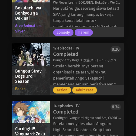
keduanya untuk mengikuti pencuri
We Never Learn: BOKUBEN, BokuBen, We Can't Study, ぼくたちは勉強ができない
Terinspirasi oleh kemungkinan tak
Bokutachi wa
misterius tersebut ke pusat
Nariyuki Yuiga, seorang siswa kelas 3
terbatas dari kondisi “Gold Turbo”
Benkyou ga
pemerintahan di Kyoto. Namun,
SMA yang kurang mampu, bekerja
ini, Drum berusaha untuk mencapai
Dekinai
ketika mereka tiba di ibu kota,
tanpa kenal lelah untuk
ikatan yang sama dengan Bey-nya,
Arvo Animation,
mereka menemukan bahwa
mendapatkan nominasi VIP, sebuah
Dragon. Di sinilah dimulainya kisah
Silver
pemerintah telah digulingkan dan
beasiswa yang akan menanggung
comedy
harem
kebangkitan Dante dan Dragon ke
dewa Susanoo sekarang memerintah
semua biaya kuliahnya. Sebagai
puncak dunia Blading.
sebagai penggantinya. Jalanan kota
penghargaan atas kerja kerasnya,
12 episodes · TV
8.20
dan orang-orang di dalamnya jauh
kepala sekolah memberikan
Completed
berbeda dari yang Takasugi dan
beasiswa yang terkenal tersebut.
Bungo Stray Dogs 3, 文豪ストレイドッグス 第3期
Katsura ingat. Waktu mungkin telah
Namun, beasiswa ini diberikan
Setelah berakhirnya perang
berubah, namun misi mereka tidak
dengan satu syarat: dia harus
Bungou Stray
organisasi tiga arah, birokrat
berubah – Takasugi dan Katsura
menjadi guru bagi murid-murid
Dogs 3rd
pemerintah Ango Sakaguchi
Season
bertekad untuk mengatur ulang
jenius di sekolah tersebut dalam
mengenang sebuah peristiwa yang
waktu dan menyelamatkan bangsa
mata pelajaran yang paling lemah!
Bones
terjadi beberapa tahun yang lalu,
action
adult cast
mereka dari kekuatan jahat yang
Bergabung dengan kelompok murid
setelah kematian mantan bos Port
mencoba membajaknya.
barunya adalah maestro matematika
Mafia. Osamu Dazai, yang masih
Rizu Ogata, yang ingin belajar
14 episodes · TV
6.34
merupakan pegawai baru pada saat
Completed
humaniora; legenda sastra Fumino
itu, ditugaskan untuk menyelidiki
Furuhashi, yang ingin belajar sains;
Cardfight!! Vanguard Highschool Arc, CARDFIGHT!! Vanguard 続・高校生編
rumor yang berkaitan dengan
dan teman masa kecil Yuiga yang
Setelah menyelesaikan Vanguard
ledakan misterius yang
Cardfight!!
cerdas dalam bidang olahraga, Uruka
High School Koshien, Kouji Ibuki
menghancurkan sebagian kota
Vanguard: Zoku
Takemoto, yang tidak memiliki
mulai mengalami mimpi buruk baru.