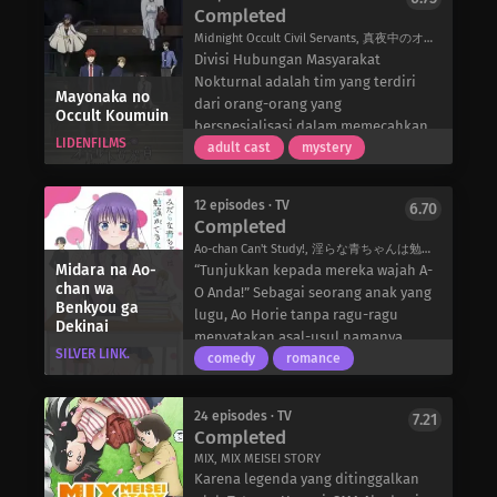
kemarahan dan kebencian, Tanjirou
bersama dengan sepucuk surat yang
Completed
bermasalah ini untuk bergabung,
bersumpah untuk membalaskan
berisi informasi tentang keberadaan
bersama dengan pemain koto yang
Midnight Occult Civil Servants, 真夜中のオカルト公務員
dendam keluarganya dan tetap
berbagai dunia paralel. Awalnya
ajaib, Satowa Houzuki, dan tiga
Divisi Hubungan Masyarakat
berada di sisi satu-satunya
Takuya tidak menganggapnya serius,
orang teman Chika yang penuh
Nokturnal adalah tim yang terdiri
saudaranya yang tersisa. Bersama
tetapi segera dia menyadari bahwa
Mayonaka no
semangat. Kono Oto Tomare!
dari orang-orang yang
Occult Koumuin
kelompok misterius yang
dia memiliki perangkat yang
mengikuti perjalanan grup musik
berspesialisasi dalam memecahkan
menamakan diri mereka Korps
memungkinkannya melakukan
LIDENFILMS
yang ceria ini saat mereka bercita-
kasus-kasus yang melibatkan
adult cast
mystery
Pembasmi Iblis, Tanjirou akan
perjalanan ke dimensi lain. Apakah
cita untuk tampil di kompetisi
makhluk gaib malam yang tidak
melakukan apa pun untuk
ayahnya masih hidup? Jika ya, di
nasional.
dapat dilihat oleh manusia biasa.
membunuh iblis dan melindungi
manakah dia?
12 episodes · TV
6.70
Arata Miyako yang masih muda dan
Completed
sisa-sisa kemanusiaan adik
tidak menaruh curiga ditugaskan di
tercintanya.
Ao-chan Can't Study!, 淫らな青ちゃんは勉強ができない
Kantor Distrik Shinjuku di divisi ini,
Midara na Ao-
“Tunjukkan kepada mereka wajah A-
di mana ia bertemu dengan rekan-
chan wa
O Anda!” Sebagai seorang anak yang
rekan sesama anggotanya, Theo
Benkyou ga
lugu, Ao Horie tanpa ragu-ragu
Dekinai
Himezuka dan Kyouichi Sakaki.
menyatakan asal-usul namanya.
Pada malam pertamanya, Arata
SILVER LINK.
Sekarang dia sudah duduk di bangku
comedy
romance
mendapati dirinya berada dalam
SMA, dia bertekad untuk belajar
sebuah misi di mana ia menemukan
dengan giat agar suatu hari nanti
hal yang mengejutkannya, yaitu
24 episodes · TV
7.21
bisa lepas dari pengaruh ayahnya
Completed
setiap makhluk supernatural yang
yang penuh nafsu, seorang penulis
tadinya ia anggap fiksi, ternyata
MIX, MIX MEISEI STORY
erotis yang terkenal. Namun, ketika
Karena legenda yang ditinggalkan
benar-benar ada, dan ia adalah satu-
Takumi Kijima yang ramah