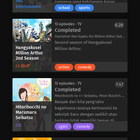
TMS
ke tendanya pada suatu malam.
namanya yang kehilangan karier
kisah Tentara Peri, yang
berbahaya di Magmell. Salah satu
Entertainment
Segalanya mulai membaik bagi Tooru
bisbolnya setelah mengalami cedera
school
sports
memperjuangkan keadilan mereka
pemancing tersebut adalah Inyou
ketika mereka dengan baik hati
yang tidak disebutkan. Karakter
sendiri di dunia pascaperang yang
yang sangat terampil dan
menawarkan untuk menampungnya
tersebut pindah ke kampung
kacau.
berpengalaman, yang melakukan
13 episodes · TV
6.28
setelah mendengar tentang
halaman neneknya dan mendaftar di
Completed
operasi pencarian dan penyelamatan
situasinya. Namun segera setelah itu,
sekolah menengah setempat, dan
untuk klien dengan bantuan
Operation Han-Gyaku-Sei Million Arthur 2nd Season, 叛逆性ミリオンアーサー 第2シーズン
dia terjebak dalam perkelahian
bertekad untuk tidak pernah
asistennya, Zero.
Second season of Hangyakusei
antara Yuki dan sepupunya yang
memasuki dunia bisbol lagi. Ketika
Hangyakusei
Million Arthur.
pemarah, Kyou. Saat mencoba
karakter bertemu dengan Tsubasa
Million Arthur
2nd Season
menghentikan mereka, dia
Arihara, dia dibujuk untuk menjadi
mengetahui bahwa keluarga Souma
manajer tim bisbol sekolah, dan
J.C.Staff
action
comedy
memiliki rahasia yang dijaga dengan
membawa tim tersebut ke kejuaraan
baik: setiap kali mereka dipeluk oleh
nasional tingkat SMA di Koshien.
anggota lawan jenis, mereka berubah
12 episodes · TV
7.47
Completed
menjadi hewan-hewan dalam zodiak
Cina.
Hitoribocchi no ○○ Seikatsu, Hitori Bocchi's ○○ Lifestyle, ひとりぼっちの○○生活
Dengan wahyu baru ini, Tooru akan
Banyak dari kita yang tahu
Hitoribocchi no
menemukan bahwa hidup bersama
bagaimana rasanya bertransisi ke
Marumaru
keluarga Souma adalah petualangan
sekolah baru dengan sedikit atau
Seikatsu
tak terduga yang penuh dengan tawa
bahkan tidak memiliki teman di
C2C
dan romansa.
lingkungan yang baru, melalui
cgdct
comedy
proses yang sulit untuk mengenal
orang lain. Bocchi Hitori sangat