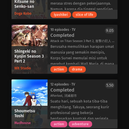
pertempuran robot raksasa, dan
saat itu ia membuka lembaran baru
Kitsune no
mengancam seluruh dunia manusia.
Kappa dan melawan zombie Kapa.
merasa stres dengan pekerjaannya.
Senko-san
berbagai macam kekacauan-semua
karena kecintaannya yang baru
Mungkinkah ini akhirnya menjadi
Namun, untuk mengalahkan mereka,
Namun, karena dia tinggal sendirian,
itu dilakukan untuk menghindari
terhadap senryuu. Meskipun
Doga Kobo
bencana dahsyat yang diramalkan
para bocah ini harus terhubung satu
dia harus terus berjuang untuk
iyashikei
slice of life
Yang dan kroni-kroninya yang
penampilannya terlihat mengancam,
oleh peramal hebat Madame
sama lain melalui pikiran, tubuh,
mempertahankan hidupnya. Sedikit
berusaha keras menyisir alam
Eiji bergaul dengan baik dengan
Shibabawa?
dan-yang paling penting-rahasia
yang diketahui oleh manusia seperti
semesta untuk menemukan mereka.
Nanako sebagai sesama anggota
10 episodes · TV
9.05
mereka. Karena Kerajaan Kappa
Kuroto, stres ini berbentuk
Completed
Klub Sastra.
bergantung pada anak-anak ini,
kegelapan yang berada di dalam
Meskipun Nanako bisu, pasangan
Attack on Titan Season 3 Part 2, 進撃の巨人 Season3 Part.2
mereka harus mengungkapkan diri
tubuh seseorang dan akan membawa
yang menggemaskan ini tidak
Berusaha memulihkan harapan umat
mereka sendiri yang belum pernah
kehancuran.
Shingeki no
memiliki masalah dalam
manusia yang semakin menipis,
mereka lakukan sebelumnya, sambil
Dewa rubah dapat melihat kegelapan
Kyojin Season 3
berkomunikasi satu sama lain.
Korps Survei memulai misi untuk
Part 2
belajar bahwa koneksi adalah hal
ini dan memiliki tugas untuk
Senryuu Shoujo adalah kisah ringan
merebut kembali Wall Maria, di mana
yang rapuh dan sangat berharga.
menyelamatkan manusia sebelum
Wit Studio
dan santai tentang kehidupan
pertempuran melawan “Titan” yang
action
drama
terlambat. Untuk membantu
sehari-hari dua remaja.
tak kenal ampun kembali terjadi.
menghilangkan stres Kuroto, Senko-
Kembali ke Distrik Shiganshina yang
san, seorang gadis rubah berusia
12 episodes · TV
5.50
compang-camping yang dulunya
Completed
delapan ratus tahun, menjadi
adalah rumahnya, Eren Yeager dan
sukarelawan untuk merawatnya, dan
Afterlost, 消滅都市
Korps menemukan kota yang
akan melakukan apa pun yang ia bisa
Suatu hari, sebuah kota tiba-tiba
anehnya tidak dihuni oleh para
untuk meringankan ketegangan
menghilang. Takuya, seorang kurir
Titan. Bahkan setelah gerbang luar
Shoumetsu
dalam jiwanya yang lelah.
profesional yang bekerja
Toshi
dipasang, anehnya mereka tidak
berdasarkan kontrak dan serigala
menemukan perlawanan. Misi
Madhouse
tunggal, bertemu dengan Yuki, satu-
action
adventure
berjalan dengan lancar hingga Armin