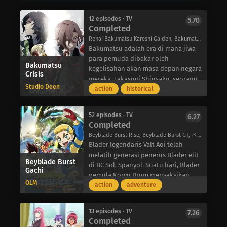
Tenshou yang mengenakan Gaun
Permata yang bersinar.
12 episodes · TV
5.70
Completed
Renai Bakumatsu Kareshi Gaiden, Bakumatsu Second Season, Bakumatsu 2nd Season, BAKUMATSU ~恋愛幕末カレシ 外伝~ クライシス
Bakumatsu adalah era di mana jiwa
para pemuda dibakar oleh
Bakumatsu
kegelisahan akan masa depan negara
Crisis
mereka. Takasugi Shinsaku, seorang
Studio Deen
prajurit keberuntungan dari Choshu,
action
historical
menyelinap ke kapal pemerintah
bersama rekannya Katsura Kogorou
52 episodes · TV
6.27
untuk mencari “arloji waktu”
Completed
misterius yang memiliki kekuatan
Beyblade Burst Rise, Beyblade Burst GT, ベイブレードバーストGT (ガチ)
untuk memanipulasi waktu yang
Blader legendaris Valt Aoi telah
dikhawatirkan ingin disimpan oleh
melatih generasi penerus Blader elit
pemerintah. Daripada membiarkan
Beyblade Burst
di BC Sol, Spanyol. Suatu hari, Blader
Gachi
kekuatan tersebut jatuh ke tangan
pemula Koryu Drum menyaksikan
yang salah, Takasugi berencana
OLM
Valt melepaskan Gachi Bey yang baru
action
adventure
untuk menghancurkan artefak
saja berevolusi, Slash Valkyrie. Yang
tersebut, tetapi setelah
mengejutkan Drum, Valkyrie
mendapatkannya, artefak tersebut
13 episodes · TV
7.26
memancarkan cahaya keemasan saat
Completed
dengan cepat dicuri, memaksa
melesat di sekitar stadion.