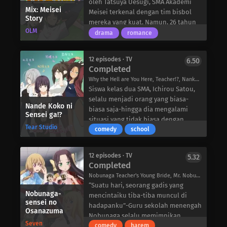
oleh Tatsuya Uesugi, SMA Akademi
satunya manusia yang dapat
menyatakan cinta pada Horie,
Mix: Meisei
Meisei terkenal dengan tim bisbol
memahami bahasa non-manusia.
Story
pikirannya menjadi liar dengan
mereka yang kuat. Namun, 26 tahun
Kejutan Arata tidak berhenti sampai
pikiran-pikiran yang memalukan.
OLM
setelah kejayaan mereka, tim ini
di situ, karena pada malam harinya,
drama
romance
Erangan yang ingin melarikan diri,
tidak dapat mempertahankan rekor
ia bertemu dengan makhluk
kaki yang menyilang, dan
mereka dan telah kehilangan
legendaris yang disebut Tengu yang
kehangatan yang menyebar ke
12 episodes · TV
6.50
ketenaran mereka.
disebut sebagai pengusir setan dari
Completed
seluruh tubuhnya, Horie tidak bisa
Dua saudara tiri, Souichirou dan
zaman Heian yang terkenal, Abe no
tidak salah mengartikan motivasi
Why the Hell are You Here, Teacher!?, Nankoko, なんでここに先生が!?
Touma Tachibana, bertekad untuk
Seimei. Karena tidak terbiasa dengan
Kijima yang cukup murni. Lebih
Siswa kelas dua SMA, Ichirou Satou,
menghidupkan kembali tim bisbol
pengusir setan, Arata tidak
buruk lagi, sekeras apa pun dia
selalu menjadi orang yang biasa-
Akademi Meisei yang dulunya sangat
mempedulikannya dan terus bekerja
Nande Koko ni
berusaha menangkis Kijima,
biasa saja-hingga dia mengalami
kuat dan mengikuti Kejuaraan Bisbol
Sensei ga!?
dengan timnya, memanfaatkan
gerakannya tidak berhenti. Sekarang,
situasi yang tidak biasa dengan
SMA Nasional.
kemampuannya yang unik untuk
Tear Studio
seandainya saja dia bisa belajar!
gurunya, Kana “Sang Iblis” Kojima.
comedy
school
Souichirou dan Touma adalah siswa
membantu menyelesaikan kasus-
Kojima adalah guru bahasa Jepang
kelas dua di Sekolah Menengah
kasus mereka.
Satou yang memiliki reputasi sangat
Akademi Meisei. Kedua anak laki-laki
Disangka oleh banyak makhluk gaib
12 episodes · TV
5.32
kejam, bahkan anak nakal di sekolah
itu adalah pemain bisbol berbakat.
Completed
sebagai Abe no Seimei dan dengan
pun tunduk padanya. Pada suatu
Souichirou telah menunjukkan
cepat menjadi terkenal karena
Nobunaga Teacher's Young Bride, Mr. Nobunaga's Young Bride, ノブナガ先生の幼な妻
hari yang menentukan, keadaan
kemampuan yang sangat baik
kemampuan istimewanya selama
“Suatu hari, seorang gadis yang
menjadi kacau ketika Satou bertemu
Nobunaga-
sebagai penangkap dan pemukul.
bekerja, Arata menjadi penasaran
mencintaiku tiba-tiba muncul di
dengan Kojima di kamar kecil, yang
sensei no
Meskipun memiliki kemampuan yang
dengan asal-usulnya dan
hadapanku”-Guru sekolah menengah
Osanazuma
membuat mereka berbagi pertemuan
luar biasa sebagai pelempar bola,
menginvestasikan lebih banyak
Nobunaga selalu memimpikan
intim yang membuat imajinasinya
Seven
Touma tidak lagi menjadi pelempar
waktu untuk menyelesaikan kasus-
situasi seperti gal game. Namun,
comedy
harem