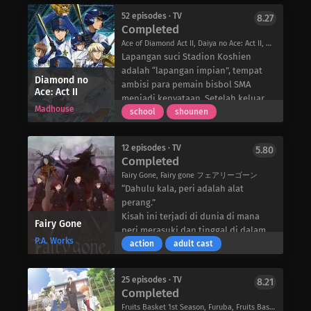
Menghadapi para penyanyi AI yang
kembali.” Namun demikian, ketika
mendominasi dunia musik, mereka
52 episodes · TV
8.27
Nona, karakter yang disukainya dari
Completed
berdua percaya bahwa bersama-
anime berjudul “Girls→Planetary
sama mereka dapat menyampaikan
Ace of Diamond Act II, Daiya no Ace: Act II, ダイヤのA[エース] actII
Investigation” merilis figurnya, ia pun
perasaan mereka melalui lagu-lagu
Lapangan suci Stadion Koshien
membelinya. Dan pada malam itu,
mereka. Akankah kerja keras dan
adalah “lapangan impian”, tempat
sosok Nona entah bagaimana
Diamond no
keberuntungan cukup bagi keduanya
ambisi para pemain bisbol SMA
Ace: Act II
menjadi hidup, dan gaya hidup
untuk menciptakan keajaiban
menjadi kenyataan. Setelah keluar
seperti pasangan antara manusia
Madhouse
terbesar yang pernah ada di Mars?
sebagai juara pada turnamen musim
school
shounen
dan mainan pun dimulai.
gugur tahun lalu, tim bisbol SMA
Seidou akhirnya mendapatkan hak
12 episodes · TV
5.80
untuk bertanding di sana untuk
Completed
pertama kalinya dalam tujuh tahun
Fairy Gone, Fairy gone フェアリーゴーン
terakhir. Di luar turnamen musim
“Dahulu kala, peri adalah alat
semi, ada pertarungan untuk
perang.”
menentukan siapa yang menjadi tim
Kisah ini terjadi di dunia di mana
Fairy Gone
terbaik di negara ini – Koshien
peri merasuki dan tinggal di dalam
Musim Panas.
P.A. Works
hewan, memberi mereka kemampuan
action
adult cast
Dengan para pemain tahun ketiga
misterius. Dengan mengambil organ
yang akan pensiun setelah turnamen
tubuh hewan yang dirasuki dan
musim panas, tim harus memadukan
25 episodes · TV
8.21
mencangkokkannya ke manusia, peri
Completed
pengalaman para senior dan potensi
dapat dipanggil sebagai alter ego
para pendatang baru untuk
Fruits Basket 1st Season, Furuba, Fruits Basket (Zenpen), フルーツバスケット