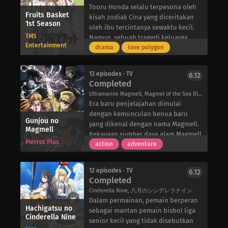
dan digunakan sebagai senjata.
mengatasi lawan-lawan yang sudah
Tooru Honda selalu terpesona oleh
Orang-orang yang menggunakan peri
Fruits Basket
dikenal maupun yang baru dan
kisah zodiak Cina yang diceritakan
sebagai alat perang disebut “Tentara
1st Season
memenangkan gelar juara nasional
oleh ibu tercintanya sewaktu kecil.
Peri.” Setelah perang selesai dan
TMS
yang didambakan.
Namun, sebuah tragedi keluarga
mereka menyelesaikan tugas mereka,
Entertainment
Sementara itu, pelempar bola Eijun
yang tiba-tiba mengubah hidupnya,
drama
love polygon
para prajurit kehilangan tujuan
Sawamura bertekad kuat untuk
dan keadaan selanjutnya
mereka. Beberapa mulai bekerja
mendapatkan nomor punggung 1
membuatnya sendirian. Tooru
untuk pemerintah, beberapa
13 episodes · TV
6.12
dan merebut posisi “kartu as” dari
sekarang terpaksa tinggal di tenda,
Completed
bergabung dengan mafia, dan
rivalnya yang gigih, Satoru Furuya.
tetapi sedikit yang dia tahu bahwa
beberapa bahkan menjadi teroris,
Ultramarine Magmell, Magmel of the Sea Blue, 群青のマグメル
Saat tim bersiap untuk menghadapi
rumah sementaranya berada di
karena masing-masing memilih cara
Era baru penjelajahan dimulai
tantangan terbesar mereka,
tanah milik keluarga Souma yang
mereka sendiri untuk hidup.
dengan kemunculan benua baru
Sawamura dan Furuya melanjutkan
terhormat. Suatu hari, ia menemukan
Gunjou no
Sembilan tahun telah berlalu sejak
yang dikenal dengan nama Magmell.
Magmell
perjuangan mereka untuk memimpin
rumah mereka, dan bertemu dengan
perang. Tokoh utama Mariya adalah
Kekayaan sumber daya alam Magmell
tim mereka menuju kejayaan dan
Shigure, sepupu Souma yang lebih
Pierrot Plus
anggota baru “Dorothea”, sebuah
yang belum pernah dilihat
action
adventure
menjadi bintang dalam
tua, dan Yuki, “pangeran” di
organisasi yang menyelidiki dan
sebelumnya mendorong eksplorasi
pertandingan: “Ace of the Diamond”
sekolahnya. Tooru menjelaskan
memberantas kejahatan yang
bentang alamnya yang luas. Namun,
yang sesungguhnya.
bahwa dia tinggal di dekat rumah
12 episodes · TV
6.12
berhubungan dengan peri. Di tengah
hal yang tidak diketahui tidak selalu
Completed
mereka, tetapi keluarga Souma
situasi politik yang tidak stabil, para
jinak. Untuk mempertahankan
akhirnya menemukan rahasia yang
Cinderella Nine, 八月のシンデレラナイン
penjahat dengan luka lama dari
ekspedisi, orang-orang yang dikenal
disimpan dengan baik bahwa dia
Dalam permainan, pemain berperan
perang dan konflik masa lalu muncul
sebagai “pemancing”
Hachigatsu no
adalah seorang tunawisma saat
sebagai mantan pemain bisbol liga
dan terlibat dalam terorisme sebagai
mengkhususkan diri dalam
Cinderella Nine
mereka melihatnya berjalan kembali
senior kecil yang tidak disebutkan
tindakan balas dendam. Ini adalah
menangani satwa liar yang