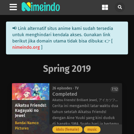
📢 Link alternatif situs anime kami sudah tersedia
untuk menghindari kendala akses. Gunakan link
berikut jika domain utama tidak bisa dibuka: 👉 [
nimeindo.org
]
Spring 2019
26 episodes · TV
7.12
Completed
Aikatsu Friends! Brilliant Jewel, アイカツフレンズ！～かがやきのジュエル～
Aikatsu Friends!:
Cerita ini mengambil latar waktu dua
Kagayaki no
tahun setelah Aikatsu Friends!
Jewel
dengan Aine Yuuki yang kini duduk
Bandai Namco
di bangku SMA. Suatu hari ia bertemu
Pictures
dengan idola misterius Hibiki
idols (female)
music