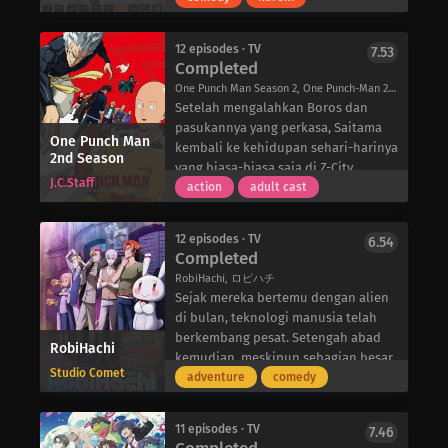
menjadi liar selama berhari-hari.
bola karena alasan tertentu.
kasus yang berhubungan dengan
yang muncul di hadapannya adalah
Nande Koko ni Sensei ga? mengikuti
Setelah keduanya masuk SMA,
makhluk gaib yang ditemuinya
Kichou, seorang gadis berusia 14
kehidupan sehari-hari Satou dan
12 episodes · TV
7.53
mereka berpasangan sebagai baterai
setelah ia mengetahui adanya
tahun yang menyatakan dirinya
Completed
gurunya saat mereka terus bertemu
dan bertujuan untuk mengikuti
hubungan antara dirinya dan
sebagai istrinya. Tampak seperti
dalam kondisi yang sama, semakin
One Punch Man Season 2, One Punch-Man 2, One-Punch Man 2, OPM 2, ワンパンマン
Kejuaraan Bisbol SMA Nasional!
pengusir setan. Namun, Arata akan
datang dari era Sengoku, ia salah
dekat dengan setiap pertemuan.
Setelah mengalahkan Boros dan
segera menemukan bahwa berurusan
mengira Nobunaga sebagai
pasukannya yang perkasa, Saitama
dengan makhluk gaib tidak
Nobunaga Oda dan mendesaknya
One Punch Man
kembali ke kehidupan sehari-harinya
2nd Season
sesederhana yang dia pikirkan,
untuk mengandung seorang anak
yang biasa-biasa saja di Z-City.
karena bahaya mulai memainkan
dengannya. Maka dimulailah komedi
J.C.Staff
Namun, tanpa sepengetahuannya,
action
adult cast
peran mendasar dalam temuannya
cinta beda usia antara seorang guru
jumlah monster yang muncul masih
sehari-hari dan kemampuannya
yang menyukai game dan seorang
terus meningkat, sehingga
mulai menghadirkan masalah yang
putri ahli era Sengoku.
12 episodes · TV
6.54
membebani sumber daya Asosiasi
Completed
tidak terduga.
Pahlawan. Para eksekutif puncak
RobiHachi, ロビハチ
mereka memutuskan untuk
Sejak mereka bertemu dengan alien
mengambil langkah berani dengan
di bulan, teknologi manusia telah
merekrut para penjahat untuk
berkembang pesat. Setengah abad
RobiHachi
membantu pertempuran mereka.
kemudian, meskipun sebagian besar
Namun, pada pertemuan pertama
Studio Comet
orang mendapatkan kemudahan,
adventure
comedy
dengan para pendatang baru ini,
Robby Yaji dan Hacchi Kita
seorang pria misterius yang
tampaknya tidak dapat mengejar
menamakan dirinya Garou muncul.
11 episodes · TV
7.46
ketertinggalan di tengah masyarakat
Mengaku sebagai monster, dia mulai