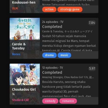
Koukousei-hen
beberapa tahun yang lalu-dan
harapan dalam hal apapun.
Nome Tatsunagi menyuruh Suiko
hubungannya dengan dugaan
OLM
Bokutachi wa Benkyou ga Dekinai
memanggilnya ke rumah besar di
action
strategy game
kemunculan kembali mantan bosnya.
mengikuti Yuiga saat ia mencoba
mana mereka mengetahui bahwa ia
Karena keadaan di luar kendalinya,
mengajari ketiga muridnya yang
dapat melihat Menara Kegelapan
ia bermitra dengan Chuuya
24 episodes · TV
7.84
eksentrik dalam serangkaian
yang disebut Sanctuary. Sanctuary
Completed
Nakahara, pemimpin klan saingan
kejenakaan yang aneh dan lucu.
menyebabkan garis waktu berubah
yang berbakat namun impulsif yang
Carole & Tuesday, キャロル&チューズデイ
Namun, ketika ambisi Ogata dan
sepanjang sejarah, dan satu-satunya
dikenal sebagai Domba, untuk
Sudah 50 tahun sejak manusia
Furuhashi bertentangan dengan
cara untuk memperbaikinya adalah
mengungkap kebenaran di balik
memulai migrasi ke Mars, tempat
bakat mereka, akankah Yuiga dapat
Kouji harus memperbaiki
Carole &
kasus ini dan menyoroti mitos
mereka hidup dengan nyaman berkat
Tuesday
membantu murid-muridnya
kesalahannya di masa depan.
Arahabaki-dewa api yang mungkin
kemajuan AI. Carole tinggal di kota
mencapai impian mereka?
Sekarang Kouji dan Suiko harus
Bones
saja menuntun Dazai pada solusi
metropolitan Alba City, bekerja paruh
drama
music
menjelajahi dunia paralel -jika- dan
kasus ini.
waktu di siang hari dan bermain
menyaksikan para gadis ajaib Emi
Sementara itu, di masa sekarang,
keyboard di malam hari. Tuesday
Sendou dan Shuka memanggil unit
12 episodes · TV
5.97
bisnis berjalan seperti biasa bagi
melarikan diri dari rumahnya di Kota
Completed
Vanguard untuk membantu
Badan Detektif Bersenjata. Namun,
Hershell untuk melepaskan diri dari
memperbaiki sejarah. Sayangnya,
Amazing Stranger, Chou Kadou Girl 1/6, 超可動ガール1/6
istirahat damai mereka tidak akan
cengkeraman keluarganya yang kaya
keduanya tidak dapat membantu
Bouida Haruto, seorang otaku
berlangsung lama, karena musuh
raya, dan berharap bisa menekuni
banyak karena pertarungan kartu
hardcore yang tidak tertarik pada
lama dan baru mengumpulkan
musik dengan gitar akustiknya.
Choukadou Girl
melawan monster sungguhan tidak
wanita (nyata) 3D, pernah
⅙
kekuatan mereka dan bersiap untuk
Setelah sebuah pertemuan yang
ada gunanya.
mengapresiasi figur dari jauh, dan
berhadapan satu sama lain.
menentukan, keduanya memutuskan
Studio A-CAT
menerima bahwa “kalau Anda sudah
comedy
romance
untuk bermain musik bersama.
jatuh cinta, tidak ada jalan untuk