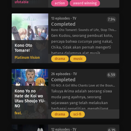
Keluarga Zabi yang menguasai Side 3
ufotable
lain, membuatnya canggung dalam
terpencil, keluarga Kamado dapat
action
award winning
dan memimpin Kerajaan Zeon, masa-
pergaulan, tidak memiliki akal sehat,
menikmati kehidupan yang relatif
masa awal banyak pilot jagoan Zeon
dan tidak memiliki rasa tanggung
damai dan bahagia. Suatu hari,
terkenal yang kemudian bertempur
13 episodes · TV
7.94
jawab. Akibatnya, Shin mendaftar di
Tanjirou memutuskan untuk pergi ke
Completed
dalam Perang Satu Tahun, rahasia
Akademi Sihir kerajaan untuk
desa setempat untuk menghasilkan
pengembangan mobile suit, konflik
Kono Oto Tomare!: Sounds of Life, Stop This Sound!, この音とまれ！
mengasah kemampuannya dan
sedikit uang dengan menjual arang.
dengan Pasukan Federasi Bumi, dan
Gen Kudou, seorang pembuat koto,
menjadi dewasa di antara para
Dalam perjalanan pulang, malam
jalan menuju pecahnya perang-
percaya bahwa cucunya yang nakal,
remaja lainnya. Namun, menjalani
tiba, memaksa Tanjirou untuk
Kono Oto
semuanya akan diungkap.
Chika, tidak akan pernah mengerti
Tomare!
kehidupan normal tidak mungkin
berlindung di rumah seorang pria
betapa dalamnya alat musik
dilakukan, karena dia ditetapkan
asing, yang memperingatkannya
Platinum Vision
tradisional ini. Dalam upaya untuk
drama
music
sebagai selebriti lokal segera setelah
tentang keberadaan setan pemakan
menebus kenaifannya dan
dia tiba.
daging yang mengintai di hutan pada
memahami kata-kata almarhum
Saat Shin Wolford menyesuaikan diri
malam hari.
26 episodes · TV
6.59
kakeknya, Chika mencoba bergabung
Completed
dengan kehidupan sekolah
Ketika dia akhirnya tiba di rumah
dengan Klub Koto SMA Tokise.
menengahnya di ibu kota, dia
keesokan harinya, dia disambut
YU-NO: A Girl Who Chants Love at the Bound of This World, Yuno, この世の果てで恋を唄う少女YU-NO
Meskipun klub ini sangat
Kono Yo no
menjalin pertemanan baru, belajar
dengan pemandangan yang
Takuya Arima adalah seorang siswa
membutuhkan anggota, presiden
Hate de Koi wo
tentang dunia, dan melawan
mengerikan-seluruh keluarganya
muda yang ayahnya, seorang
klub yang baru, Takezou Kurata,
Utau Shoujo YU-
berbagai kekuatan jahat yang
telah dibantai. Lebih buruk lagi,
sejarawan yang telah melakukan
NO
tidak mau dengan mudah menerima
mengelilinginya dan kotanya.
satu-satunya yang selamat adalah
berbagai penelitian, menghilang
lamaran Chika karena reputasinya
feel.
saudara perempuannya, Nezuko,
baru-baru ini. Selama liburan musim
drama
sci-fi
yang buruk. Namun, setelah melihat
yang telah berubah menjadi iblis
panas, Takuya menerima sebuah
keseriusan dan antusiasme Chika,
yang haus darah. Dikuasai oleh
paket aneh dari ayahnya yang hilang,
Takezou mengizinkan anak
12 episodes · TV
6.75