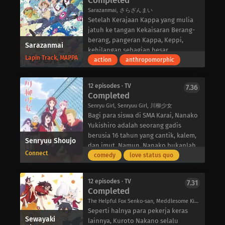
Completed
yang sudah maju ini. Robby-seorang
menyerang kerumunan tanpa
Sarazanmai, さらざんまい
pria yang selalu ditimpa
ampun.
Setelah Kerajaan Kappa yang mulia
kemalangan-menghutang banyak
Garou yang misterius melanjutkan
jatuh ke tangan Kekaisaran Berang-
uang kepada penagih utang karena
amukannya terhadap Asosiasi
berang, pangeran Kappa, Keppi,
Sarazanmai
investasinya yang buruk dalam
Pahlawan, menghancurkan setiap
kehilangan sebagian besar
skema cepat kaya yang teduh, dan
Lapin Track, MAPPA
pahlawan yang ditemuinya. Dia
kekuatannya dan tidak berdaya
action
anthropomorphic
Hacchi merasa sulit untuk
ternyata adalah mantan murid
melawan zombie-zombie Kapa yang
melupakan kebosanan akan
terbaik seniman bela diri legendaris
tak terlihat. Zombie-zombie ini
kehidupannya yang biasa-biasa saja.
12 episodes · TV
7.36
Silverfang dan tampaknya didorong
menjangkiti dunia, dan merupakan
Completed
Keduanya akhirnya terlibat dalam
oleh motif yang tidak diketahui.
ciptaan para Berang-berang serta
petualangan seumur hidup ketika
Senryu Girl, Senryuu Girl, 川柳少女
Apapun itu, pria buas ini tampaknya
perwujudan dari keinginan terdalam
bos rentenir Yang mengirim Hacchi
Bagi para siswa di SMA Karai, Nanako
tak terbendung. Penasaran dengan
manusia. Tanpa pilihan lain, Keppi
untuk menagih hutang Robby. Alih-
Yukishiro adalah seorang gadis
musuh baru yang membingungkan
harus mengandalkan tiga anak laki-
alih membayar, Robby malah pergi ke
berusia 16 tahun yang cantik, kalem,
Senryuu Shoujo
ini dan dengan rasa haus akan uang
laki: Kazuki Yasaka, yang harus
luar angkasa dan menuju ke
dan imut. Namun, Nanako bukanlah
yang tak terpuaskan, Saitama
membawa sebuah kotak ke mana
Connect
Isekandar, sebuah planet yang konon
gadis biasa, karena dia tidak dapat
comedy
love status quo
memutuskan untuk mengambil
pun ia pergi; Enta Jinnai, teman masa
membawa kebahagiaan bagi siapa
berbicara! Sebagai gantinya, Nanako
kesempatan dan bergabung dengan
kecil Kazuki; dan Tooi Kuji, seorang
saja yang mengunjunginya. Melihat
berkomunikasi melalui puisi senryuu
kompetisi seni bela diri yang
anak nakal yang suka membolos dari
12 episodes · TV
7.31
kesempatan untuk bersenang-
yang terdiri dari 17 suku kata.
Completed
menarik.
sekolah.
senang, Hacchi ikut bersama Robby
Eiji Busujima, 16 tahun, dulunya
Saat turnamen dimulai dan Garou
Dengan mengambil organ mitos yang
The Helpful Fox Senko-san, Meddlesome Kitsune Senko-san, 世話やきキツネの仙狐さん
dalam perjalanan yang penuh
adalah seorang anak yang nakal saat
melanjutkan amukannya, sebuah
disebut shirikodama dari tubuh
Seperti halnya para pekerja keras
dengan pertemuan dengan alien,
duduk di bangku SMP. Namun, sejak
Sewayaki
ancaman besar baru muncul dan
mereka, anak-anak ini dapat menjadi
lainnya, Kuroto Nakano selalu