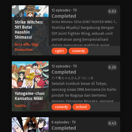
satunya orang yang selamat dari
Arlert, yang sangat curiga dengan
kepunahan kota tersebut. Keduanya
ketidakhadiran musuh, menemukan
12 episodes · TV
6.63
mengandalkan pesan dari ayah Yuki,
Completed
tanda-tanda yang mengkhawatirkan
yang dikabarkan hilang, dan menuju
akan adanya rencana jahat terhadap
Strike Witches:
Strike Witches: 501st JOINT FIGHTER WING Take Off!, ストライクウィッチーズ 501部隊発進しますっ！
ke kota yang hilang, Lost.
501 Butai
mereka.
Yoshika Miyafuji bergabung dengan
Namun, rintangan tak terduga
Hasshin
Shingeki no Kyojin Season 3 Bagian 2
501 Joint Fighter Wing, sebuah unit
menghadang di hadapan keduanya,
Shimasu!
mengikuti Eren saat ia bersumpah
pertahanan yang berspesialisasi
dengan kenyataan yang sangat
Acca effe, Giga
untuk mengambil kembali semua
dalam menumpas makhluk asing
mengejutkan bagi Yuki. Di hadapan
Production
yang pernah menjadi miliknya. Di
yang dikenal sebagai Neuroi. Namun,
cgdct
comedy
mereka ada perasaan orang-orang
sampingnya, Korps Survei berusaha-
pada hari-hari tanpa invasi, dia dan
yang ditinggalkan, kelompok
melalui pengorbanan yang tak
anggota unit melakukan tugas
misterius yang memanipulasi dalam
12 episodes · TV
6.26
terhitung jumlahnya-untuk
sehari-hari seperti memasak dan
Completed
bayang-bayang, dan mengungkap
mengukir jalan menuju kemenangan
mencuci.
konspirasi tersembunyi. Takuya dan
八十亀ちゃんかんさつにっき
dan mengungkap rahasia yang
Yuki, yang awalnya tidak saling
Setelah tumbuh besar di Tokyo,
terkunci di ruang bawah tanah
mengenal, akan memperdalam
seorang siswa SMA bernama Jin Kaito
keluarga Yeager.
Yatogame-chan
ikatan mereka selama perjalanan
pindah ke Nagoya dan bertemu
Kansatsu Nikki
dan mengungkap misteri kota yang
dengan Yatogame Monaka, seorang
Saetta
hilang.
teman sekelasnya yang
comedy
school
menggunakan logat Nagoya. Dengan
penampilannya yang seperti kucing
6 episodes · TV
8.43
dan dialek Nagoya yang tidak
Completed
dipernis, Yatogame tidak mau