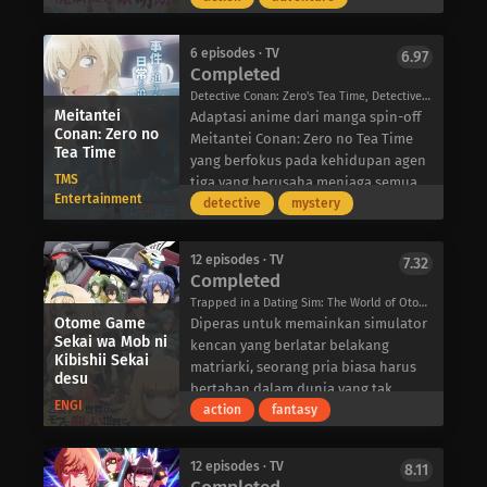
tepat-semua dengan harapan bisa
sebelum bersekolah di institusi
melampaui Yusa suatu hari nanti.
tersebut, ketika Kepala Sekolah
6 episodes · TV
6.97
Albus menugaskannya untuk
Completed
mengikuti pelatihan khusus di
Detective Conan: Zero's Tea Time, Detective Conan: Zero no Tea Time, Meitantei Conan: Zero no Nichijou, Zero's Daily Life, 名探偵コナン ゼロの日常（ティータイム）
selatan, Sable dengan penuh
Meitantei
Adaptasi anime dari manga spin-off
semangat menerimanya. Bersama
Conan: Zero no
Meitantei Conan: Zero no Tea Time
Penyihir Fajar, Roux Cristasse; Holt,
Tea Time
yang berfokus pada kehidupan agen
seorang gadis manusia bertanduk;
TMS
tiga yang berusaha menjaga semua
dan Kudd, kadal Beastfallen, Sable
Entertainment
perannya yang berbeda.
detective
mystery
harus membangun sebuah desa
penyihir di wilayah yang masih
kental dengan sentimen anti-
12 episodes · TV
7.32
Completed
penyihir.
Selama perjalanan mereka, kuartet
Trapped in a Dating Sim: The World of Otome Games is Tough for Mobs, Otomege Sekai wa Mob ni Kibishii Sekai desu, Mobseka, Mobuseka, 乙女ゲー世界はモブに厳しい世界です
Otome Game
ini menghindari mantan anggota Dia
Diperas untuk memainkan simulator
Sekai wa Mob ni
Ignis Arbiter-sebuah kelompok
kencan yang berlatar belakang
Kibishii Sekai
pemburu penyihir yang terkenal
matriarki, seorang pria biasa harus
desu
karena membunuh para penyihir dan
bertahan dalam dunia yang tak
ENGI
warga sipil. Lima tahun yang lalu,
tertahankan dan berbelit-belit
action
fantasy
organisasi mereka dibubarkan dan
hingga ia menuntaskan
diberi amnesti dengan berakhirnya
permainannya. Setelah berhari-hari
12 episodes · TV
8.11
perang antara Gereja dan para
bermain, dia akhirnya berhasil