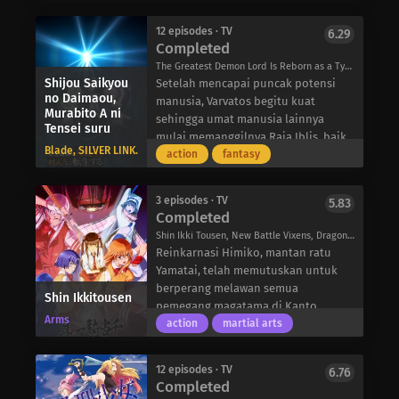
jika dia harus menggunakan taktik
sempurna untuk kebutuhan spesifik
profesional game Shadowverse. Light
segalanya untuk membuktikan
sebaliknya dan justru memotivasi
perang yang terkenal dia gunakan di
klien, tetapi hal ini tidak selalu
Tenryu, seorang siswa pindahan,
bahwa “cinta” mereka adalah nyata.
Fushihara-san untuk lebih giat
12 episodes · TV
6.29
kehidupan sebelumnya!
mudah. Meskipun begitu, Kotone
memutuskan untuk bergabung
Completed
bekerja. Meskipun begitu, kehadiran
dan rekan-rekannya bertekad untuk
dengan “Seventh Flame,” salah satu
jiwa yang menggemaskan ini hanya
The Greatest Demon Lord Is Reborn as a Typical Nobody, The Greatest Maou is Reborned to Get Friends, 史上最強の大魔王、村人Aに転生する
menghadirkan senyuman di wajah
dari tujuh klub Shadowverse. Namun,
Shijou Saikyou
akan membawa lebih banyak hal
Setelah mencapai puncak potensi
para pelanggan mereka-satu rumah
Seventh Flame berada di ambang
no Daimaou,
positif dan kebahagiaan dalam
manusia, Varvatos begitu kuat
pada satu waktu!
penutupan karena kurangnya
Murabito A ni
hidup Fushihara-san karena
sehingga umat manusia lainnya
Tensei suru
anggota! Untuk menghindari
keduanya menghabiskan lebih
mulai memanggilnya Raja Iblis, baik
kehancuran klub, Light memutuskan
Blade, SILVER LINK.
banyak waktu bersama.
karena takut maupun menghormati
action
fantasy
untuk mencari anggota baru. Namun,
pengaruhnya yang luar biasa.
yang menunggunya adalah saingan
Akibatnya, dia merasa terasing dari
kuat yang menguasai berbagai
3 episodes · TV
5.83
sesamanya, yang membuatnya
Completed
macam kartu…
menginginkan persahabatan sejati-
Shin Ikki Tousen, New Battle Vixens, Dragon Girls, Ikki Tousen, 真・一騎当千
seseorang yang setara yang dapat dia
Reinkarnasi Himiko, mantan ratu
sebut sebagai teman.
Yamatai, telah memutuskan untuk
Berharap nasibnya akan berubah di
berperang melawan semua
Shin Ikkitousen
kehidupan berikutnya, Varvatos
pemegang magatama di Kanto.
memutuskan untuk memulai dari
Arms
Untuk memulihkan kerajaannya yang
action
martial arts
awal dan bereinkarnasi tiga ribu
hilang, dia harus mengumpulkan
tahun kemudian sebagai Ard Meteor,
Tiga Harta Karun Jepang yang
putra dari pasangan yang tampaknya
12 episodes · TV
6.76
sebenarnya.
Completed
biasa-biasa saja di sebuah kota
Ketika sekutu Himiko, Asaemon