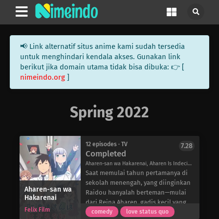
📢 Link alternatif situs anime kami sudah tersedia
untuk menghindari kendala akses. Gunakan link
berikut jika domain utama tidak bisa dibuka: 👉 [
nimeindo.org
]
Spring 2022
12 episodes · TV
7.28
Completed
Aharen-san wa Hakarenai, Aharen Is Indecipherable, 阿波連さんははかれない
Saat memulai tahun pertamanya di
sekolah menengah, yang diinginkan
Aharen-san wa
Raidou hanyalah berteman—mulai
Hakarenai
dari Reina Aharen, gadis kecil yang
Felix Film
imut dan pendiam yang duduk tepat
comedy
love status quo