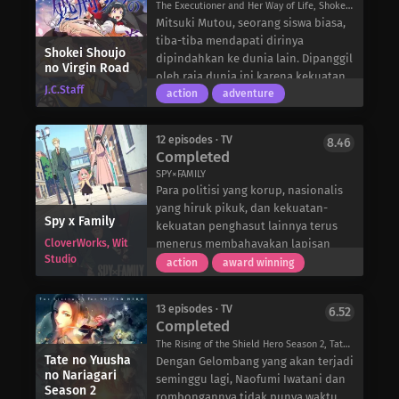
pedesaan. Sayangnya, dia menyadari
The Executioner and Her Way of Life, Shokei Shoujo no Ikiru Michi, 処刑少女の生きる道〈バージンロード〉
Yamada, dengan kejam menyerang
bahwa bahkan setelah melemahkan
Mitsuki Mutou, seorang siswa biasa,
Akademi Nanyou-yang memiliki
dirinya sendiri, kekuatannya masih
tiba-tiba mendapati dirinya
pedang suci yang diincar Himiko-
Shokei Shoujo
membayangi semua orang di era ini.
dipindahkan ke dunia lain. Dipanggil
no Virgin Road
Chuubou Sonken, saudara
Selain itu, kurangnya keterampilan
oleh raja dunia ini karena kekuatan
perempuan Hakufu Sonsaku yang
J.C.Staff
sosial menghalanginya untuk
luar biasa yang seharusnya
action
adventure
baru saja ditemukan,
mencapai tujuannya dalam menjalin
dimilikinya, Mitsuki diusir ketika
membangunkan naganya namun
pertemanan. Namun yang terburuk
ternyata dia tidak memiliki Konsep
kehilangan kesadaran. Bertekad
12 episodes · TV
8.46
dari semuanya, dampak dari
Khusus. Dalam keadaan murung, dia
Completed
untuk menyelamatkan adiknya,
meninggalkan posisinya yang lama
bertemu dengan seorang pendeta
Hakufu harus memulihkan
SPY×FAMILY
secara tiba-tiba mulai menggigitnya
wanita bernama Menou yang
Para politisi yang korup, nasionalis
magatama-nya di Kuil Jofuku-tempat
kembali dengan cara yang tak
menjelaskan bahwa orang Jepang
yang hiruk pikuk, dan kekuatan-
legendaris di mana dia akan
terbayangkan.
seperti dia dikenal sebagai Orang
Spy x Family
kekuatan penghasut lainnya terus
menerima pelatihan yang mungkin
Tersesat, dan orang-orang seperti itu
CloverWorks, Wit
menerus membahayakan lapisan
akan mengorbankan nyawanya.
tidak pernah gagal untuk memiliki
Studio
tipis perdamaian antara negara
Ketika batas antara yang hidup dan
action
award winning
Konsep Khusus.
tetangga Ostania dan Westalis.
yang mati mulai lenyap di Jofuku,
Menou menjelaskan bahwa dia
Terlepas dari rencana mereka, mata-
para pejuang di wilayah Kanto harus
adalah bagian dari sebuah gereja
13 episodes · TV
6.52
mata terkenal dan ahli penyamaran
bersatu untuk menggagalkan
Completed
yang membantu orang-orang
“Twilight” menjalankan misi
rencana misterius Himiko.
tersesat untuk berintegrasi ke dalam
The Rising of the Shield Hero Season 2, Tate no Yuusha no Nariagari 2nd Season, 盾の勇者の成り上がり Season2
berbahaya satu demi satu dengan
Tate no Yuusha
masyarakat. Dia mengundangnya
Dengan Gelombang yang akan terjadi
harapan tidak ada anak yang harus
no Nariagari
untuk bermalam di gerejanya, di
seminggu lagi, Naofumi Iwatani dan
mengalami kengerian perang.
Season 2
mana mereka berdua dapat
rombongannya tidak punya waktu