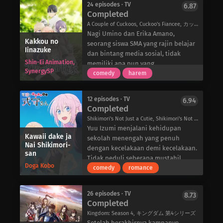
dengan gagasan tersebut,
24 episodes · TV
6.87
Myne tidak yakin dengan masa
mengelabui satu sama lain agar mau
Completed
mempertahankan fakta bahwa
depannya. Terlepas dari berbagai
mengakui cinta mereka. Kaguya
keberadaan mereka saat ini adalah
A Couple of Cuckoos, Cuckoo's Fiancee, カッコウの許嫁
rintangan yang mungkin
berjuang dalam batas-batas ketat
hasil dari masa lalu mereka dan
Nagi Umino dan Erika Amano,
menghadang, ia akan melakukan apa
keluarganya yang kaya dan tegang,
Kakkou no
bukan karena campur tangan dari
seorang siswa SMA yang rajin belajar
pun yang ia bisa untuk melindungi
memberontak terhadap sikapnya
Iinazuke
makhluk mahatahu. Kehidupan di
dan bintang media sosial, tidak
orang-orang yang ia cintai-bahkan
yang dingin dan kaku saat dia
Shin-Ei Animation,
Akademi Kaginado terus berlangsung
memiliki apa pun yang
jika itu berarti ia harus
menghangatkan diri dengan
SynergySP
hingar-bingar-meskipun para siswa
menghubungkan mereka – sampai
comedy
harem
mengorbankan mimpinya.
Shirogane dan teman-temannya yang
menginginkan sebaliknya!
mereka mengetahui bahwa mereka
lain.
tertukar saat lahir. Ketika berita yang
Sementara itu, bendahara dewan Yuu
12 episodes · TV
6.94
tiba-tiba terungkap kepada kedua
Completed
Ishigami menderita di bawah beban
keluarga mereka, orang tua mereka
naksirnya yang putus asa pada
Shikimori's Not Just a Cutie, Shikimori's Not Just a Cutie, Miss Shikimori is not just cute, That Girl Is Not Just Cute, 可愛いだけじゃない式守さん
dengan cepat merancang sebuah
Tsubame Koyasu, seorang siswa kelas
Yuu Izumi menjalani kehidupan
rencana tanpa sepengetahuan Nagi
Kawaii dake ja
atas yang populer yang membantu
sekolah menengah yang penuh
maupun Erika: untuk
Nai Shikimori-
menanamkan kepercayaan diri yang
dengan kecelakaan demi kecelakaan.
san
mengembalikan mereka berdua ke
baru dalam dirinya. Miko Iino,
Tidak peduli seberapa mustahil
keluarga yang seharusnya dan
Doga Kobo
anggota OSIS terbaru, semakin dekat
situasinya, kejadian-kejadian yang
comedy
romance
memastikan kebahagiaan semua
dengan Ishigami yang melanggar
tidak menguntungkan selalu
orang, keduanya harus bertunangan.
peraturan sambil berusaha untuk
menimpanya di setiap kesempatan.
Ketika diberitahu tentang hal ini,
26 episodes · TV
8.73
mengatasi kode moralnya sendiri
Dengan nasib sial seperti itu, Izumi
Completed
Nagi dan Erika dengan cepat
yang otoriter.
memasuki tahun kedua dengan satu
menolak rencana yang tidak masuk
Kingdom: Season 4, キングダム 第4シリーズ
Ketika cinta semakin berkembang di
harapan, yaitu menghabiskan lebih
akal itu, menolak untuk mengikuti
Setelah berakhirnya kampanye