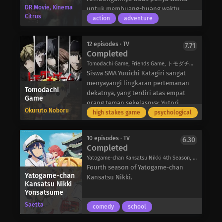
Di kota Berlint, Oman, yang ramai,
DR Movie, Kinema
menyelidiki sifat kemampuannya.
untuk membuang-buang waktu.
Twilight menyamar sebagai “Pemalsu
Citrus
Akhirnya, mereka menemukan bahwa
Namun, ketika kelelawar yang akrab
action
adventure
Loid”, seorang psikiater ternama.
Konsep Khusus Mitsuki sebenarnya
menyerang Desa Lurolona dan
Namun, tujuan sebenarnya adalah
sangat kuat dan berbahaya.
hitungan mundur Gelombang
mengumpulkan informasi intelijen
12 episodes · TV
7.71
Namun, apakah tujuan Menou yang
terhenti, Empat Pahlawan Utama
tentang politisi terkemuka Donovan
Completed
sebenarnya adalah untuk membantu
berkumpul kembali dengan ratu,
Desmond, yang jarang muncul di
Tomodachi Game, Friends Game, トモダチゲーム
yang Tersesat-atau sebaliknya?
Mirelia Q Melromarc, untuk
depan umum di sekolah putra-
Siswa SMA Yuuichi Katagiri sangat
mendapatkan pengarahan singkat.
putranya: Eden Academy yang
menyayangi lingkaran pertemanan
Sang ratu menduga bahwa kejadian-
Tomodachi
bergengsi. Meminta bantuan pegawai
dekatnya, yang terdiri atas empat
Game
kejadian aneh tersebut berkaitan
balai kota yang belum menikah, Yor
orang teman sekelasnya: Yutori
dengan Kura-Kura Roh – makhluk
Okuruto Noboru
Briar, untuk bertindak sebagai
Kokorogi, Shiho Sawaragi, Makoto
high stakes game
psychological
yang mengancam yang telah
istrinya dan mengadopsi anak yatim
Shibe, dan Tenji Mikasa. Namun,
terbangun dari tidurnya, dan
piatu berusia enam tahun yang
ketika dana untuk perjalanan
kembali menimbulkan malapetaka
10 episodes · TV
6.30
penasaran, Anya, sebagai putrinya,
sekolah yang akan datang dicuri,
Completed
sekali lagi. Sebuah rencana untuk
Loid memberlakukan rencana
insiden tersebut menyebabkan
mengistirahatkan Roh Kura-kura pun
Yatogame-chan Kansatsu Nikki 4th Season, 八十亀ちゃんかんさつにっき 4さつめ
besarnya. Dia akan mendaftarkan
Shiho dan Makoto-yang telah
disusun-tetapi dari keempat pria itu,
Fourth season of Yatogame-chan
Anya ke Eden Academy, di mana Loid
ditugaskan untuk mengumpulkan
Yatogame-chan
hanya Pahlawan Perisai yang
Kansatsu Nikki.
berharap Anya akan berprestasi dan
uang-menghindarkan diri dari
Kansatsu Nikki
terkutuk yang setuju untuk
memberinya kesempatan untuk
Yonsatsume
teman-teman sekelasnya.
membantu.
bertemu dengan Donovan tanpa
Segera setelah itu, Yuuichi dan
Saetta
comedy
school
menimbulkan kecurigaan.
teman-temannya tertipu untuk
Sayangnya bagi Loid, bahkan pria
bertemu dan pingsan oleh