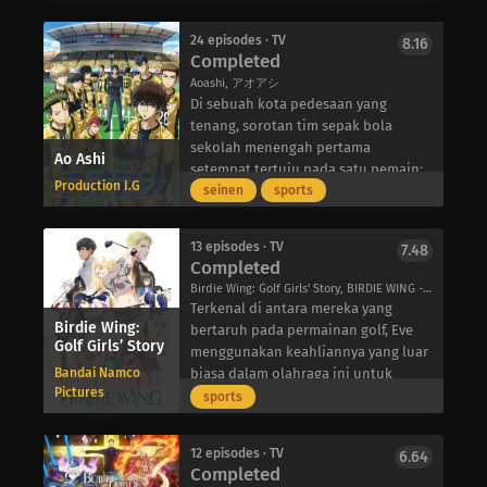
di sebelahnya di kelas. Tanpa
disadari Raidou, Reina memiliki
24 episodes · TV
8.16
perasaan yang sama, tetapi dia
Completed
memiliki masalah. Canggung dan
Aoashi, アオアシ
pemalu, Reina tidak mampu
Di sebuah kota pedesaan yang
menentukan seberapa akrab dia
tenang, sorotan tim sepak bola
harus bersikap saat mendekati
sekolah menengah pertama
Ao Ashi
seseorang.
setempat tertuju pada satu pemain:
Karena ketidakmampuan Reina
Production I.G
Ashito Aoi. Dikenal karena
seinen
sports
sepenuhnya untuk memahami batas
gerakannya yang tak terduga dan
ruang pribadi, keduanya kesulitan
gaya bermainnya yang berpusat pada
untuk membangun persahabatan
13 episodes · TV
7.48
diri sendiri, Ashito adalah satu-
Completed
yang tak terduga, bahkan tugas
satunya kekuatan yang mendorong
sederhana seperti berbicara pun
Birdie Wing: Golf Girls' Story, BIRDIE WING -Golf Girls' Story-
timnya melalui turnamen penyisihan
Terkenal di antara mereka yang
terasa mustahil bagi mereka. Namun,
sekolah menengah yang penting.
Birdie Wing:
bertaruh pada permainan golf, Eve
meskipun dihadapkan pada
Namun, kemenangan beruntun
Golf Girls’ Story
menggunakan keahliannya yang luar
tantangan yang tak terhitung
mereka hanya berumur pendek-
Bandai Namco
biasa dalam olahraga ini untuk
jumlahnya namun sia-sia, Raidou
lawan menyebabkan Ashito
Pictures
mencari nafkah-dengan bertaruh
yang terlalu imajinatif akan
sports
kehilangan kesabaran dan bertindak
dan menang melawan berbagai
melakukan apa pun untuk berteman
kasar, yang mengakibatkan dia
lawan. Dikenal sebagai “Peluru
dengan Reina yang sulit dipahami.
dikeluarkan dari sisa pertandingan.
12 episodes · TV
6.64
Pelangi,” dia bersumpah untuk
Completed
Tanpa pemain bintang mereka, tim
mengalahkan musuh-musuhnya dan