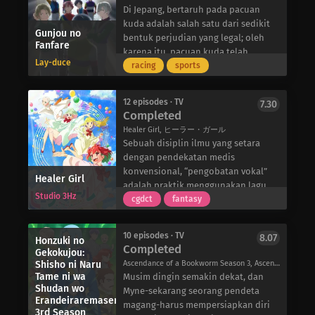
avatar kerangka yang dia pilih saat
bahwa mereka lebih mirip daripada
Martese adalah siswa sekolah
Di Jepang, bertaruh pada pacuan
membuat karakternya, yang
yang mereka duga. Terhubung oleh
menengah biasa; tetapi pada malam
kuda adalah salah satu dari sedikit
memaksanya untuk
Gunjou no
kecintaan mereka yang sama
hari, mereka berperan sebagai
bentuk perjudian yang legal; oleh
Fanfare
menyembunyikan wajahnya untuk
terhadap Ryokushou dan penganan
Ekstraktor – orang-orang yang
karena itu, pacuan kuda telah
menghindari perhatian yang tidak
Lay-duce
khasnya, hubungan mereka sebagai
menyelundupkan warga sipil secara
menjadi bagian yang menarik dari
racing
sports
diinginkan.
figur anak dan ayah mulai membuat
ilegal di antara perbatasan kota.
budaya Jepang. Dalam olahraga ini,
Arc pergi ke kota kastil terdekat,
kehidupan di sekitar mereka sedikit
Mengangkut mereka yang cukup
seseorang yang mengendarai kuda
Luvierte, dengan harapan menjadi
12 episodes · TV
7.30
lebih manis.
berani untuk meninggalkan
dan berkompetisi dalam pacuan
Completed
seorang petualang dan melakukan
segalanya, Equa dan teman-
kuda disebut joki-joki yang menjadi
pencarian untuk mendapatkan uang.
Healer Girl, ヒーラー・ガール
temannya mempertaruhkan nyawa
cita-cita Yuu Arimura.
Dengan kemampuannya yang luar
Sebuah disiplin ilmu yang setara
mereka untuk memberi klien mereka
Terinspirasi setelah menyaksikan
biasa, Arc memulai perjalanan yang
dengan pendekatan medis
kesempatan kedua. Namun bahaya
pacuan kuda, idola berusia 15 tahun,
fantastis-menjelajahi berbagai
konvensional, “pengobatan vokal”
Healer Girl
ekstraksi mulai meningkat ketika
Yuu, mengejutkan seluruh negeri
wilayah, menjarah berbagai monster,
adalah praktik menggunakan lagu
para moderator klaster menjadi
ketika dia meninggalkan industri
Studio 3Hz
dan membantu orang keluar dari
untuk mengobati kondisi kesehatan
cgdct
fantasy
semakin sadar akan tindakan
hiburan untuk mendaftar di sekolah
situasi sulit. Namun, tindakannya
dan cedera. Kaum muda di seluruh
kelompok yang mengancam utopia
balap kuda yang bergengsi.
yang tampaknya tidak berbahaya
dunia berusaha keras untuk
mereka yang sempurna.
Bersemangat untuk mengejar hasrat
10 episodes · TV
8.07
Honzuki no
dapat segera melibatkannya dalam
menguasai seni ini dan menjadi
Completed
terbarunya, dia secara bertahap
Gekokujou:
konflik berskala besar yang akan
“penyembuh” untuk membantu
menjalin ikatan dengan teman
Shisho ni Naru
Ascendance of a Bookworm Season 3, Ascendance of a Bookworm 3rd Season, 本好きの下剋上 ～司書になるためには手段を選んでいられません～ 第3期
mengubah nasib dunia.
orang lain melalui kekuatan suara
Tame ni wa
sekelas barunya-seperti Shun
Musim dingin semakin dekat, dan
mereka.
Shudan wo
Kazanami yang berbakat dan Amane
Myne-sekarang seorang pendeta
Di antara sekian banyak penyembuh
Erandeiraremasen
Grace yang percaya diri-yang masing-
magang-harus mempersiapkan diri
3rd Season
yang sedang berlatih adalah Kana