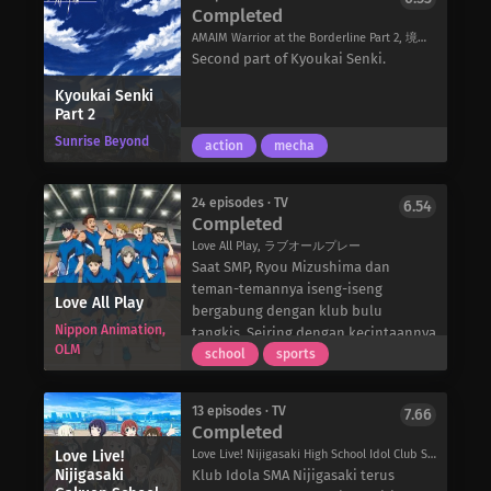
muda ini adalah: jangan pernah
Completed
Karla mendekat dan bertanya apakah
berinteraksi dengan pria, karena
Alvin membutuhkan bantuan – yang
AMAIM Warrior at the Borderline Part 2, 境界戦機
mereka terlalu berbahaya untuk
tampaknya tidak menyadari situasi
Second part of Kyoukai Senki.
dipercaya.
di depan matanya. Setelah diskusi
Sebagai pemimpin Team Dog, Tsubaki
Kyoukai Senki
yang menjadi rumit karena
Part 2
memiliki banyak tugas yang harus
kepribadian Karla yang eksentrik dan
dia tangani. Namun, meskipun
Sunrise Beyond
tidak masuk akal, Alvin berhasil
action
mecha
merupakan peserta pelatihan yang
meyakinkan Karla untuk
terampil, dia mulai bereaksi aneh
membantunya. Sayangnya, alih-alih
setiap kali topik pria muncul. Tanpa
24 episodes · TV
6.54
menyembuhkannya, Karla malah
Completed
menyadari perasaan misterius apa
secara tidak sengaja mengeluarkan
yang menguasai hatinya, rasa ingin
Love All Play, ラブオールプレー
kutukan: jika Alvin berada terlalu
tahu Tsubaki yang semakin besar
Saat SMP, Ryou Mizushima dan
jauh darinya, dia akan mati.
segera mengganggu kemampuannya
teman-temannya iseng-iseng
Meskipun dipaksa untuk menemani
Love All Play
untuk tetap fokus pada
bergabung dengan klub bulu
Karla sampai kutukan itu
Nippon Animation,
pekerjaannya.
tangkis. Seiring dengan kecintaannya
dipatahkan, Alvin tetap teguh dalam
OLM
pada olahraga ini, Ryou bekerja
school
sports
ambisinya untuk menjadi petualang
tanpa kenal lelah untuk
sejati. Dengan adanya rekan di
meningkatkan kemampuan
sisinya, perjalanan menuju
13 episodes · TV
7.66
bulutangkisnya hingga ia berhasil
Completed
tujuannya dapat menjadi lebih
lolos ke turnamen tingkat prefektur.
mudah-atau lebih sulit-tergantung
Love Live!
Love Live! Nijigasaki High School Idol Club Season 2, Love Live! Nijigasaki High School Idol Club 2nd Season, ラブライブ! 虹ヶ咲学園スクールアイドル同好会
Karena tidak memiliki pelatih yang
Nijigasaki
pada keinginan Karla.
Klub Idola SMA Nijigasaki terus
dapat mengeluarkan potensinya