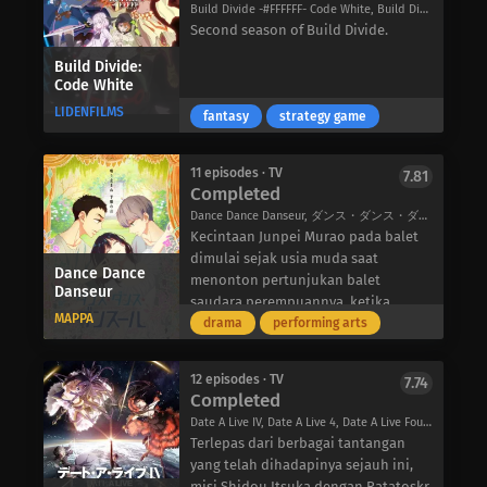
dengan cepat tersingkir dari
Build Divide -#FFFFFF- Code White, Build Divide: #000000 2nd Season, Build Divide: Code Black 2nd Season, Build Divide: #FFFFFF, ビルディバイド -#FFFFFF(コードホワイト)-
menaklukkan dunia golf bawah
turnamen. Saat dia yakin bahwa
Second season of Build Divide.
tanah hanya dengan menggunakan
semua harapannya telah hilang,
tiga stik golf. Namun, alam semesta
Build Divide:
Ashito didekati oleh seorang pelatih
di mana Eve tidak mengenal
Code White
tim yunior bernama Tatsuya Fukuda
kekalahan terguncang setelah ia
LIDENFILMS
yang merasakan adanya potensi
fantasy
strategy game
memainkan permainan yang bersih
dalam dirinya, dan Fukuda
dengan Aoi Amawashi, seorang
mengundangnya untuk mengikuti uji
pemain golf berbakat yang datang ke
11 episodes · TV
7.81
coba di Tokyo. Dalam lingkungan
negara Nafrece untuk mengikuti
Completed
yang asing dan dikelilingi oleh para
turnamen golf. Berbekal bakat dan
Dance Dance Danseur, ダンス・ダンス・ダンスール
pemain berbakat, Ashito harus
terlahir di lingkungan yang
Kecintaan Junpei Murao pada balet
mengeluarkan kemampuan
sempurna untuk bermain golf, Aoi, si
dimulai sejak usia muda saat
terbaiknya untuk membuktikan diri
Dance Dance
“Tiran Tak Bersalah”, dengan tenang
menonton pertunjukan balet
Danseur
dan meraih apa yang bisa jadi
menghancurkan musuh-musuhnya
saudara perempuannya, ketika
merupakan karier yang mengubah
MAPPA
dengan senyum cerah di wajahnya.
seorang penari balet pria menarik
drama
performing arts
hidupnya.
Setelah pertandingan yang
perhatiannya dengan penampilan
mengubah permainan mereka, Eve
yang mencekam. Namun bagi Junpei,
12 episodes · TV
7.74
dan Aoi menjadi tertarik satu sama
tidak ada yang lebih buruk daripada
Completed
lain dan berjanji untuk bertanding
teman-temannya yang mengetahui
Date A Live IV, Date A Live 4, Date A Live Fourth Season, DAL 4, デート・ア・ライブⅣ
lagi suatu hari nanti. Saat
tentang kecintaannya pada balet dan
Terlepas dari berbagai tantangan
pendekatan Eve yang agresif dan
menganggapnya banci. Itulah
yang telah dihadapinya sejauh ini,
berani mengambil risiko menantang
sebabnya ia bergabung dengan klub
misi Shidou Itsuka dengan Ratatoskr