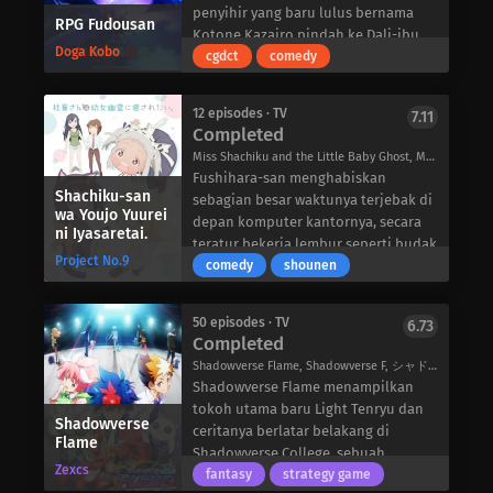
mencari bantuan dari tempat lain di
Terseret ke dalam dunia yang tidak
penyihir yang baru lulus bernama
RPG Fudousan
universitas, yaitu departemen Ilmu
dikenalnya, ia menemukan jalan ke
Kotone Kazairo pindah ke Dali-ibu
Biologi.
Doga Kobo
sebuah klub malam dan bertemu
kota Kerajaan Actus-untuk memulai
cgdct
comedy
Dibantu oleh sesama mahasiswa
dengan Eiko Tsukimi, seorang
babak baru dalam hidupnya. Untuk
pascasarjana dan pasangan yang
penyanyi yang bercita-cita tinggi
mencari tempat tinggal, remaja
sudah lama berpacaran, Chris Floret
12 episodes · TV
7.11
yang penampilannya langsung
berusia 16 tahun ini pergi ke sebuah
Completed
dan Suiu Fujiwara, Yukimura dan
memikat hatinya. Merasa kasihan
perusahaan real estat bernama Rent
Himuro mulai mengukur perasaan
Miss Shachiku and the Little Baby Ghost, Ms. Corporate Slave Wants to be Healed by a Loli Spirit, Shachisaretai, 社畜さんは幼女幽霊に癒されたい。
dengan kebingungannya, Eiko
Plan Guide (RPG). Di sana, ia bertemu
mereka dengan mengukur keluaran
Fushihara-san menghabiskan
membawa Kongming di bawah
dengan para karyawannya: pendeta
Shachiku-san
oksitosin dalam berbagai situasi
sebagian besar waktunya terjebak di
sayapnya dan mengajarinya tentang
pragmatis Rufuria, prajurit tomboi
wa Youjo Yuurei
romantis. Kedua ilmuwan ini segera
depan komputer kantornya, secara
ni Iyasaretai.
dunia saat ini, yang berujung pada
Rakira, dan demihuman Fa yang
menemukan bahwa perasaan mereka
teratur bekerja lembur seperti budak
ketertarikan Kongming pada musik
menggemaskan.
Project No.9
satu sama lain tidak ada apa-apanya
perusahaan, bahkan setelah semua
comedy
shounen
kontemporer. Melihat potensi musik
Secara kebetulan, Kotone juga akan
dibandingkan dengan perasaan
rekan kerjanya pulang. Menyadari
Eiko yang luar biasa, Kongming
bekerja di RPG Real Estate dan tidak
pasangan yang sudah dewasa. Di
situasinya yang tidak sehat, hantu
bersumpah untuk membuat dunia
membuang waktu untuk belajar
50 episodes · TV
6.73
sinilah Chris mengajukan pertanyaan
berwujud seorang gadis kecil yang
Completed
mengenalnya dan segera mengambil
tentang bisnis ini dari rekan
kepada Yukimura dan Himuro: apa
dikabarkan menghantui gedung
peran sebagai manajernya.
kerjanya. Dengan banyaknya pilihan
Shadowverse Flame, Shadowverse F, シャドウバースF（フレイム）
yang akan mereka lakukan jika “kasih
tersebut mengambil keputusan
Tidak mengherankan, industri musik
perumahan yang tersedia untuk
Shadowverse Flame menampilkan
sayang” mereka terbukti bukan
untuk menakut-nakuti Fushihara-san
tidak kenal ampun bagi mereka yang
memenuhi beragam keanehan dari
tokoh utama baru Light Tenryu dan
cinta?
keluar dari kantor untuk
Shadowverse
melakukan kesalahan sekecil apa
beragam pelanggannya, RPG Real
ceritanya berlatar belakang di
Flame
Putus asa untuk menemukan alasan
menghilangkan stresnya. Namun,
pun. Namun, Kongming bertekad
Estate berusaha keras untuk
Shadowverse College, sebuah
ilmiah atas ketidaksesuaian
kelucuan hantu yang luar biasa ini
Zexcs
untuk mencapai tujuannya-bahkan
memberikan kecocokan yang
fasilitas yang melatih para pemain
fantasy
strategy game
tersebut, Yukimura mempertaruhkan
justru melakukan hal yang