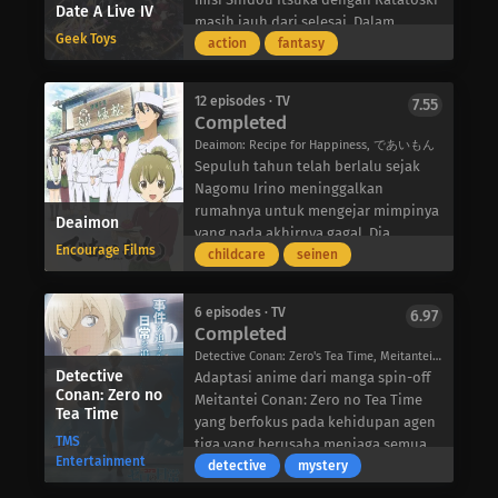
gaya bermain Aoi yang elit dan
Date A Live IV
sepak bola, berlatih Jeet Kune Do,
masih jauh dari selesai. Dalam
mantap, kedua pemain jenius ini
dan berniat mengikuti jejak ayahnya
Geek Toys
sebuah perjalanan yang berbeda dari
action
fantasy
mungkin bisa membawa golf ke level
untuk menjadi koordinator akrobat:
rutinitas hariannya, Shidou bertemu
yang tak terduga.
semua kegiatan yang sangat “jantan”.
dengan seorang wanita kelaparan
Ketika teman sekelas Junpei, Miyako
12 episodes · TV
7.55
yang tergeletak di jalan dan akhirnya
Completed
Godai, melihat Junpei
menolongnya. Setelah keduanya tiba
mendemonstrasikan tendangan
Deaimon: Recipe for Happiness, であいもん
di apartemennya, wanita itu
impresif yang menggabungkan
Sepuluh tahun telah berlalu sejak
memperkenalkan dirinya sebagai Nia
keterampilan balet dan Jeet Kune Do
Nagomu Irino meninggalkan
Honjou-seorang seniman manga
di depan teman-temannya, Miyako
rumahnya untuk mengejar mimpinya
Deaimon
populer yang bekerja dengan nama
langsung mengajak Junpei untuk
yang pada akhirnya gagal. Dia
samaran. Namun, langsung saja, Nia
Encourage Films
bergabung dengan sanggar balet
akhirnya memutuskan untuk kembali
childcare
seinen
mengungkapkan bahwa dia juga
milik ibunya. Dia menolak pada
setelah mendengar kabar bahwa
seorang Roh dan mengetahui
awalnya, dan meskipun dia telah
ayahnya-pemilik toko manisan
operasi rahasia Shidou.
6 episodes · TV
6.97
meninggalkan mimpinya untuk
Kyoto, Ryokushou-telah dirawat di
Completed
Tertarik untuk melihat karismanya
menekuni balet secara formal, tidak
rumah sakit. Khawatir tidak ada yang
secara langsung, Nia menantang
Detective Conan: Zero's Tea Time, Meitantei Conan: Zero no Tea Time, Meitantei Conan: Zero no Nichijou, Zero's Daily Life, 名探偵コナン ゼロの日常（ティータイム）
ada yang bisa menandingi euforia
akan mewarisi toko tersebut jika
Detective
Shidou untuk mengajaknya
Adaptasi anime dari manga spin-off
yang ditimbulkan oleh balet. Setelah
ayahnya meninggal dunia, Nagomu
Conan: Zero no
berkencan. Saat dia berusaha
Meitantei Conan: Zero no Tea Time
sekian lama memendam
mempersiapkan diri untuk menerima
Tea Time
mendapatkan kesempatan untuk
yang berfokus pada kehidupan agen
keinginannya untuk menekuni balet,
warisan keluarganya dan seni
TMS
menyegel kekuatannya, Shidou
tiga yang berusaha menjaga semua
tidak mudah untuk menghilangkan
membuat manisan.
Entertainment
belajar lebih banyak tentang Nia dan
perannya yang berbeda.
detective
mystery
keraguannya dan melepaskan diri
Tidak mengherankan, Nagomu
sejarahnya dengan Deus Ex Machina