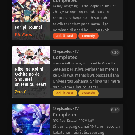
Completed
penyihir, tetapi anggotanya masih
mengalahkannya, tetapi
Ya Boy Kongming!, Party People Koumei, パリピ孔明
bertahan dan siap untuk menangkap
permainannya yang hardcore harus
Zhuge Kongming mendapatkan
penyihir mana pun yang mereka
dibayar mahal: kurang tidur dan
reputasi sebagai salah satu ahli
temui.
kelaparan.
taktik terhebat pada masa Tiga
Paripi Koumei
Untungnya, dengan Tongkat Ludens
Saat menuju ke toko swalayan untuk
Kerajaan di abad ke-3 Tiongkok.
milik Roux, “pemakan penyihir”, dan
menyelesaikan salah satu masalah
P.A. Works
Setelah memimpin pasukannya
adult cast
comedy
persediaan sihir Sable yang tidak
ini, pria tersebut terjatuh dari tangga
melalui kemenangan yang
terbatas, kelompok ini mungkin
dan jatuh pingsan, hanya untuk
melelahkan dan tak terhitung
dapat menyelesaikan misi mereka
kemudian terbangun dan menyadari
12 episodes · TV
7.30
jumlahnya, Kongming jatuh sakit
Completed
untuk Albus. Jika tidak, ingatan Sable
hal terburuk yang mungkin terjadi-ia
parah selama Pertempuran Dataran
tentang sihir dan akademi akan
telah bereinkarnasi ke dalam game
Science Fell in Love, So I Tried to Prove It r=1-sinθ, Science Fell in Love, So I Tried to Prove It 2nd Season, Rikekoi, Rikei ga Koi ni Ochita no de Shoumei shitemita. r=1-sinθ, 理系が恋に落ちたので証明してみた。r=1-sinθ（ハート）
Wuzhang. Kelelahan dan penyesalan
Rikei ga Koi ni
hilang, dan dia tidak akan memiliki
sebagai karakter mafia Leon Fou
Setelah peristiwa perjalanan mereka
yang berasal dari perang yang
Ochita no de
apa pun untuk menuntunnya ke
Bartfort. Kini terjebak dalam dunia
ke Okinawa, mahasiswa pascasarjana
tampaknya tidak pernah berakhir
Shoumei
penyihir berambut perak yang
yang dibencinya, Leon harus
Universitas Saitama, Shinya Yukimura
shitemita. Heart
menyusulnya, dan saat dia
pertama kali menyelamatkannya.
menggunakan pengetahuannya
dan Ayame Himuro, gagal
menghembuskan nafas terakhirnya,
Zero-G
tentang permainan untuk
mendapatkan data yang diperlukan
adult cast
comedy
Kongming berharap jika dia
menavigasi alur cerita dengan aman
untuk membuktikan cinta mereka
bereinkarnasi, dia akan terlahir
dan mempertahankan dirinya di
satu sama lain secara ilmiah. Karena
kembali di era yang lebih damai.
12 episodes · TV
6.70
tengah masyarakat yang penuh
tidak dapat meniru kondisi yang
Completed
Keinginannya terkabul, dan
dengan rintangan.
sama persis dengan perjalanan
Kongming terbangun di Tokyo masa
RPG Real Estate, RPG不動産
tersebut, kedua ilmuwan yang keras
kini dengan tubuh yang lebih muda
Di dunia yang damai 15 tahun setelah
kepala ini memutuskan untuk
dan ingatan yang masih utuh.
kekalahan raja iblis, seorang