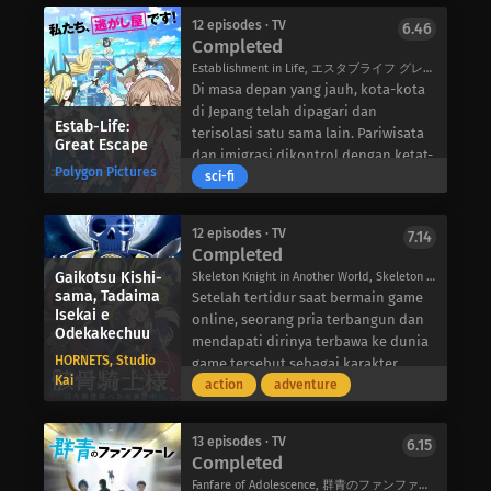
dari belenggu maskulinitas. Junpei
menemukan bahwa ayahnya telah
Industries, nama yang sangat dia
harus rela berkorban dan
memilih penerus yang berbeda-
12 episodes · TV
6.46
kenal…
Completed
berkomitmen penuh pada balet,
seorang gadis berusia 10 tahun
sambil mengambil risiko kehilangan
bernama Itsuka Yukihira, yang
Establishment in Life, エスタブライフ グレイトエスケープ
beberapa teman.
ditinggalkan di Ryokushou oleh
Di masa depan yang jauh, kota-kota
ayahnya karena alasan yang tidak
di Jepang telah dipagari dan
Estab-Life:
diketahui. Meskipun dia telah
terisolasi satu sama lain. Pariwisata
Great Escape
menjadi bagian dari keluarga dan
dan imigrasi dikontrol dengan ketat-
Polygon Pictures
sekarang menjadi gadis poster toko,
jika bukan tidak mungkin. Setiap
sci-fi
Itsuka masih rindu untuk bertemu
wilayah diawasi oleh moderator AI
dengan ayahnya dan mengikuti
yang menjaga domainnya sesuai
12 episodes · TV
7.14
semua petunjuk yang mungkin bisa
keinginan. Kelompok-kelompok ini
Completed
membawanya kepadanya. Bersimpati
disempurnakan menjadi satu cita-
Gaikotsu Kishi-
Skeleton Knight in Another World, Skeleton Knight going out to the parallel universe, 骸骨騎士様、只今異世界へお出掛け中
dengan situasi Itsuka, ibu Nagomu
cita, dengan setiap warga memenuhi
sama, Tadaima
Setelah tertidur saat bermain game
meminta Nagomu untuk berperan
peran mereka dalam melestarikan
Isekai e
online, seorang pria terbangun dan
sebagai ayah Itsuka, berharap Itsuka
kreasi moderator. Namun, tidak
Odekakechuu
mendapati dirinya terbawa ke dunia
akan terbuka padanya dan
semua orang puas dengan visi yang
HORNETS, Studio
game tersebut sebagai karakter
meringankan rasa sakitnya,
terfokus pada kota tempat mereka
Kai
dalam game, Arc. Dia tidak
action
adventure
meskipun hanya sedikit.
dilahirkan, dan dengan demikian,
membuang waktu untuk
Dimulai dengan hubungan yang
mereka membutuhkan bantuan
menyesuaikan diri dengan
tidak baik, Itsuka dan Nagomu secara
untuk pindah ke klaster yang lebih
13 episodes · TV
6.15
lingkungan barunya, tetapi segera
Completed
bertahap belajar lebih banyak
sesuai.
menyadari bahwa dia menggunakan
tentang satu sama lain, menyadari
Pada siang hari, Equa, Ferres, dan
Fanfare of Adolescence, 群青のファンファーレ