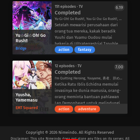
dengan bakatnya pun mengalami
penyerang tak dikenal. Setelah
151 episodes · TV
6.19
kesulitan untuk memerankan sosok
Completed
terbangun, mereka menemukan diri
ayah dan suami yang penyayang. Dan
mereka terkurung di sebuah ruangan
Yu-Gi-Oh! Go Rush!!, Yuu Gi Ou: Go Rush!!, 遊☆戯☆王ゴーラッシュ!!
seperti halnya Loid yang
putih dengan tokoh kontroversial
Setelah mewarisi perusahaan dari
menyembunyikan identitas aslinya,
Manabu-kun, yang mengungkapkan
orang tua mereka, kakak beradik
Yu☆Gi☆Oh! Go
Yor-yang merupakan pembunuh
bahwa salah satu dari lima orang
Yuuhi dan Yuamu Oudou mulai
Rush!!
bayaran bawah tanah yang dikenal
tersebut telah mengumpulkan
bekerja di Ultraterrestrial Trouble
Bridge
sebagai “Putri Duri”-dan Anya-
mereka untuk melunasi hutang
Solutions, sebuah organisasi yang
action
fantasy
seorang esper yang dapat membaca
pribadi mereka sebesar dua puluh
memburu alien. Meskipun mereka
pikiran orang lain-juga tidak
juta yen. Untuk melunasi jumlah
belum pernah bertemu dengan alien
12 episodes · TV
7.00
memiliki rencana untuk membuka
tersebut, mereka harus
sebelumnya, Yuuhi sangat ingin
Completed
rahasia mereka. Meskipun keluarga
berpartisipasi dalam berbagai
bertemu dengan salah satu alien
I'm Quitting Heroing, Yuuyame, 勇者、辞めます
yang sempurna ini dibangun di atas
permainan psikologis yang akan
karena dia yakin bahwa alien telah
Ketika Ratu Iblis Echidna memulai
tipu daya, keluarga Forgers perlahan-
menguji sifat sejati persahabatan
mencuri benda penting miliknya
invasinya ke dunia manusia, orang-
lahan mulai memahami bahwa cinta
dan kemanusiaan mereka.
yang disebut “Earthdamar.”
Yuusha,
orang meminta bantuan pahlawan
yang mereka bagi satu sama lain
Yamemasu
Tertekan dan terisolasi dari dunia
Suatu hari, ketika sedang mencari
Leo Demonheart untuk melindungi
mengalahkan segalanya.
luar, Yuuichi dan teman-temannya
makhluk luar angkasa, Yuuhi dan
EMT Squared
mereka. Dikaruniai kekuatan yang
action
adventure
harus bekerja sama untuk
Yuamu menemukan sebuah tempat
tak tertandingi, Leo dengan mudah
menyelesaikan permainan. Namun,
aneh di hutan di mana banyak
memukul mundur pasukan Echidna,
ketika perasaan tersembunyi dan
pohon yang tumbang, membentuk
dan dengan demikian
masa lalu mereka yang bermasalah
pemandangan yang mirip dengan
Copyright © 2026 Nimeindo. All Rights Reserved
menyelamatkan dunia. Namun, alih-
mulai muncul ke permukaan, ikatan
crop circle. Ketika mereka menjelajah
Disclaimer: This site
Nimeindo
does not store any files on its server. All