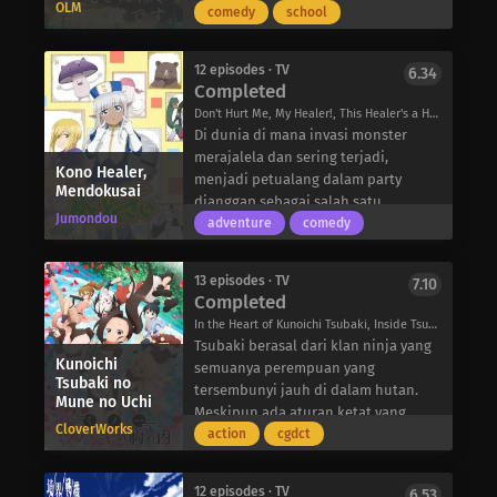
terbesar Gelato 5. Saat mereka
OLM
alih komando. Namun, Cheng Jiao,
bersama teman sekelasnya, Hitohito
comedy
school
berpura-pura menjadi musuh
saudara tiri Zheng, malah menjadi
Tadano. Saat musim dingin dimulai,
bebuyutan, Fudou dan Desumi
sukarelawan. Karena mereka semakin
kelas bergabung dengan siswa yang
menyelinap pergi dari pertempuran
12 episodes · TV
6.34
saling percaya selama pertempuran
tampaknya nakal, Makoto Katai, yang
Completed
untuk menghabiskan waktu bersama.
koalisi, Zheng sekarang menerima
telah absen sejak minggu pertama
Meskipun tidak berpengalaman
Don't Hurt Me, My Healer!, This Healer's a Handful, このヒーラー、めんどくさい
Jiao sebagai penggantinya.
sekolah. Meskipun penampilannya
dalam hal percintaan, Fudou dan
Di dunia di mana invasi monster
Namun, pasukan Zhao mundur hanya
mengintimidasi, Katai mengalami
Desumi berusaha keras untuk
merajalela dan sering terjadi,
setengah hari setelah bertempur
kesulitan berkomunikasi dengan
Kono Healer,
membuat hubungan mereka berhasil
menjadi petualang dalam party
Mendokusai
dengan pasukan Jiao. Dengan
orang lain dan hanya ingin berteman
sambil menghindari kecurigaan dari
dianggap sebagai salah satu
masalah yang dengan cepat muncul
dengan teman sekelasnya.
Jumondou
rekan-rekan mereka. Dengan
pekerjaan yang paling diminati
adventure
comedy
dalam bayang-bayang, perjuangan
Seiring dengan terbentuknya
kesetiaan mereka yang terbagi
karena kehormatan dan ketenaran
internal Qin semakin rumit. Hanya
persahabatan baru dan
antara satu sama lain dan pihak
yang diberikannya. Ingin membuat
ada dua orang yang dapat
memperdalam persahabatan yang
13 episodes · TV
7.10
masing-masing, pasangan ini harus
nama untuk dirinya sendiri, seorang
Completed
diandalkan oleh Zheng: Bi, seorang
sudah terjalin, hubungan Komi dan
tetap waspada jika mereka ingin
pejuang manusia muda bernama
jenderal yang memimpin 30.000 anak
Tadano mulai berubah-meski belum
In the Heart of Kunoichi Tsubaki, Inside Tsubaki Kunoichi's Heart, くノ一ツバキの胸の内
merahasiakan cinta mereka dari
Alvin berniat untuk memulai karirnya
buah; dan Xin, pemimpin pasukan Fei
tentu menjadi lebih buruk.
Tsubaki berasal dari klan ninja yang
seluruh dunia.
dengan menyelesaikan permintaan
Kunoichi
Xin.
semuanya perempuan yang
level rendah untuk guild.
Tsubaki no
tersembunyi jauh di dalam hutan.
Mune no Uchi
Dalam perjalanannya, Alvin dihadang
Meskipun ada aturan ketat yang
oleh seekor beruang ajaib dan
CloverWorks
memandu para kunoichi dalam
action
cgdct
segera mendapati dirinya dalam
pelatihan, aturan terpenting yang
keadaan terjepit. Beruntung, seorang
harus dipatuhi oleh para wanita
penyembuh peri gelap bernama
12 episodes · TV
6.53