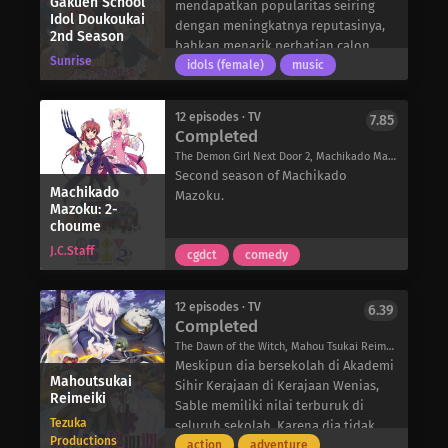
Gakuen School
mendapatkan popularitas seiring
secara maksimal, ia tidak
Idol Doukoukai
dengan meningkatnya reputasinya,
2nd Season
mempertimbangkan untuk masuk ke
bahkan menarik perhatian calon
sekolah menengah atas yang
Sunrise
idola sekolah, Zhong Lanzhu. Namun,
idols (female)
music
memiliki tim bulutangkis yang kuat.
ketika Lanzhu mengunjungi klub dan
Sebaliknya, ia berencana untuk
berinteraksi dengan para
masuk ke sekolah menengah
12 episodes · TV
7.85
anggotanya, dia menyadari bahwa
Completed
setempat di mana ia bisa bermain
cita-cita mereka berbeda dengan
bulutangkis untuk bersenang-
The Demon Girl Next Door 2, Machikado Mazoku 2nd Season, The Demon Girl Next Door 2nd Season, まちカドまぞく 2丁目
cita-citanya. Hal ini memicu awal
senang.
Second season of Machikado
persaingan antara Lanzhu dan para
Machikado
Namun, perspektif Ryou berubah
Mazoku.
anggota klub, saat ia menantang
Mazoku: 2-
ketika pelatih bulutangkis SMA
choume
mereka untuk melihat siapa yang
Yokohama Minato memantaunya.
bisa memikat penonton yang lebih
J.C.Staff
Institusi ini tidak hanya memiliki
cgdct
comedy
banyak di Festival Idola Sekolah yang
salah satu tim bulutangkis terkuat di
akan datang.
wilayahnya, tetapi juga memiliki
Dengan demikian, klub idola sekolah
12 episodes · TV
6.39
Kento Yusa, pemain yang dikagumi
Completed
memulai babak baru dalam upayanya
Ryou. Meskipun awalnya ragu-ragu,
untuk meraih ketenaran sebagai
The Dawn of the Witch, Mahou Tsukai Reimeiki, 魔法使い黎明期
Ryou memutuskan untuk mendaftar
bintang. Menjadi lebih bersatu dari
Meskipun dia bersekolah di Akademi
dengan dukungan dari saudara
Mahoutsukai
sebelumnya, para gadis terus
Sihir Kerajaan di Kerajaan Wenias,
perempuannya. Dengan ambisi yang
Reimeiki
berlatih untuk festival – ingin
Sable memiliki nilai terburuk di
kuat, ia mulai menimba pengalaman
Tezuka
menunjukkan kepada Lanzhu apa
seluruh sekolah. Karena dia tidak
dengan bimbingan pelatih yang
Productions
artinya menjadi idola sekolah.
memiliki ingatan tentang masa-masa
action
adventure