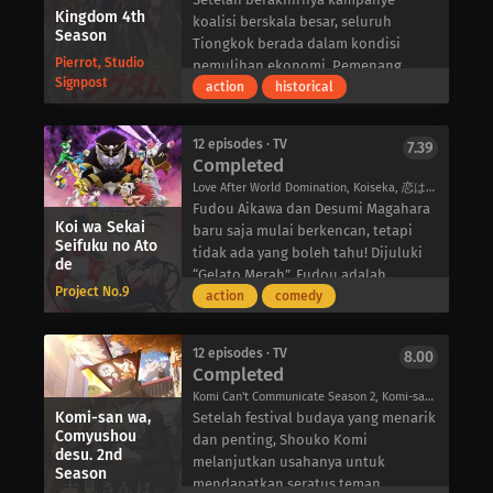
Akademi Shuchiin, para anggota OSIS
banyak waktu dengan kekasihnya
Kingdom 4th
keinginan orang tua mereka. Namun,
koalisi berskala besar, seluruh
menyeret teman-teman mereka yang
yang penuh kasih sayang, Micchon
Season
dengan tidak ada pihak yang mau
Tiongkok berada dalam kondisi
berasal dari luar ke dalam konflik
Shikimori.
Pierrot, Studio
mundur, hanya waktu yang bisa
pemulihan ekonomi. Pemenang
yang semakin lucu.
Lucu, atletis, dan penuh perhatian,
Signpost
menjawab ke mana arah hubungan
pertempuran, negara bagian Qin,
action
historical
Shikimori sangat populer di sekolah
mereka.
juga demikian. Di sana, partai-partai
mereka. Namun sejak mereka mulai
politik yang dipimpin oleh Ying
berpacaran setahun yang lalu, Izumi
12 episodes · TV
7.39
Zheng dan Buwei Lü melanjutkan
Completed
telah menyaksikan sisi yang
konflik batin mereka. Setelah
mengejutkan dari pacarnya yang
Love After World Domination, Koiseka, 恋は世界征服のあとで
memainkan peran sebagai raja dalam
menggemaskan itu: ketika
Fudou Aikawa dan Desumi Magahara
pertarungan koalisi, Zheng
Koi wa Sekai
diperlukan, dia berubah menjadi
baru saja mulai berkencan, tetapi
mendapat kepercayaan dari
Seifuku no Ato
sangat keren! Kemalangannya
tidak ada yang boleh tahu! Dijuluki
de
rakyatnya-tetapi Lü masih jauh dari
dengan mudah dihindari ketika dia
“Gelato Merah”, Fudou adalah
kata kalah. Dalam 18 bulan, dia
Project No.9
ada di sana untuk melindunginya
pemimpin “Gelato 5”, sekelompok
action
comedy
berencana untuk mengganggu
dengan ekspresi wajah yang
pahlawan yang berdedikasi untuk
upacara kedewasaan Zheng.
mengagumkan. Mempesona dalam
melindungi Jepang. Di sisi lain,
Sementara itu, pasukan Zhao yang
12 episodes · TV
8.00
segala hal, dia tidak pernah berhenti
Desumi, sang “Putri Pencabut
Completed
berjumlah 20.000 tentara telah
membuat jantungnya berdegup
Nyawa”, adalah salah satu pemimpin
berangkat menuju Qin. Di istana
Komi Can't Communicate Season 2, Komi-san wa, Communication Shougai desu. 2, 古見さんは、コミュ症です。 2
kencang. Meskipun dia malang, Izumi
kombatan “Gekko”, sebuah
Komi-san wa,
kerajaan, karena kurangnya jenderal
Setelah festival budaya yang menarik
pasti akan melihat hari-harinya yang
perkumpulan rahasia jahat yang
Comyushou
yang mampu menanggapi ancaman
dan penting, Shouko Komi
penuh kesialan berakhir berkat
bertekad untuk menguasai dunia
desu. 2nd
yang datang, Lü dengan licik
melanjutkan usahanya untuk
Season
Shikimori yang imut dan keren.
dan dianggap sebagai musuh
menyarankan agar Zheng mengambil
mendapatkan seratus teman