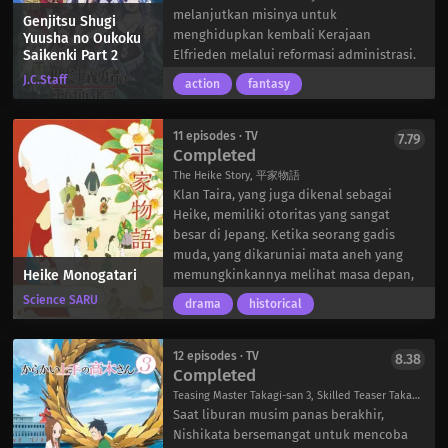
yang paling dia sayangi.
Sangvis Ferri adalah produsen T-Doll
melanjutkan misinya untuk
Genjitsu Shugi
terkemuka di industri ini hingga mereka
menghidupkan kembali Kerajaan
Yuusha no Oukoku
Saikenki Part 2
mencoba memasang T-Doll khusus
Elfrieden melalui reformasi administrasi.
sebagai komandan tunggal perusahaan
Setelah berhasil menaklukkan Van—ibu
J.C.Staff
action
fantasy
tersebut-yang mengakibatkan kematian
kota Kerajaan Amidonia—Kazuya kini
semua orang di fasilitas tersebut. Setelah
menghadapi utusan dari Kekaisaran Gran
menguasai pabrik Sangvis, AI yang jahat
Chaos, yang ingin memberikan hukuman
11 episodes · TV
7.79
Completed
menyatakan perang terhadap sisa-sisa
karena melanggar larangan perang yang
umat manusia. Sekarang menghadapi
ditetapkan oleh Perjanjian Deklarasi
The Heike Story, 平家物語
invasi robot yang bermusuhan, Griffin &
Umat Manusia. Meskipun dalam situasi
Klan Taira, yang juga dikenal sebagai
Kryuger adalah satu-satunya organisasi
yang mengerikan, Kazuya melihat jalan
Heike, memiliki otoritas yang sangat
paramiliter yang cukup kuat untuk
untuk menghindari konflik yang tidak
besar di Jepang. Ketika seorang gadis
menahan konfrontasi dan menghentikan
perlu sambil mendapatkan sekutu baru.
muda, yang dikaruniai mata aneh yang
Heike Monogatari
kemajuan mereka yang merusak.
Dengan rencananya yang tampaknya
memungkinkannya melihat masa depan,
Menyelidiki peristiwa yang berkaitan
sempurna, satu-satunya penghalang
dengan bodohnya tidak menghormati
Science SARU
drama
historical
dengan agresi Sangvis Ferri, satuan tugas
untuk mencapai keberhasilan adalah
klan, ayahnya membayar harga
elit “Tim Anti-Hujan” mencari informasi
mendapatkan persetujuan dari utusan
kejahatannya dengan nyawanya. Segera
yang sangat rahasia di sebuah gudang
tersebut.
setelah itu, seperti yang sudah
12 episodes · TV
8.38
Completed
yang ditinggalkan, tetapi mereka segera
ditakdirkan, Taira no Shigemori-putra
disergap. Berharap untuk melindungi
tertua dari pemimpin klan-bertemu
Teasing Master Takagi-san 3, Skilled Teaser Takagi-san 3rd Season, Karakai Jouzu no Takagi-san Third Season, からかい上手の高木さん3
temuan mereka, kelompok ini
dengan gadis malang yang sama, yang
Saat liburan musim panas berakhir,
membubarkan diri untuk sementara dan
sekarang menyebut dirinya “Biwa.” Biwa
Nishikata bersemangat untuk mencoba