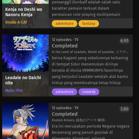
cinta satu sama lain, keduanya harus
yang sangat diperlukan untuk melawan
merekrut empat orang siswa – Nazuna
pemanggil Dunbalf adalah salah satu
menyelesaikan misi mereka atau berisiko
wangliang.
Tennouzu, Aliciana Ogata, Hakobe Naru,
karakter pemain terkuat dalam
Kenja no Deshi wo
Nanoru Kenja
menjadi tawanan kegilaan mereka
Setelah kecelakaan tragis yang
dan Nagi Kobotoke – untuk membentuk
permainan role-playing multipemain
selamanya.
melibatkan Guizhan yang lepas kendali
sebuah band bersamanya. Ketika kelima
daring realitas virtual Ark Earth Online,
Studio A-CAT
adventure
fantasy
menyebabkan pembubaran Unit Pemburu
gadis yang penuh semangat ini memulai
bahkan digembar-gemborkan sebagai
Keenam, Tianyuan menunjuk tiga
perjalanan mereka bersama, musik yang
pasukan satu orang. Bersama dengan
Pemburu yang menjanjikan—yaitu Ji Ying,
akan mereka hasilkan pasti akan
“Sembilan Penyihir Bijak” dan Raja
12 episodes · TV
6.95
Completed
Qiao Xun, dan Yan Ding—untuk
menyentuh hati semua orang dan
Salomo, mereka membentuk pemain
mereformasi kelompok tersebut. Namun,
meninggalkan dampak yang abadi.
penyihir Kerajaan Alcait. Namun suatu
In the Land of Leadale, World of Leadale, リアデイルの大地にて
karena alasan yang tidak diketahui,
hari, Dunbalf dan Sembilan Penyihir Bijak
Keina Kagami yang sebelumnya terbaring
Tianyuan juga menunjuk Xiao Ling—
lainnya tiba-tiba menghilang tanpa
di tempat tidur menemukan dirinya
Guizhan muda yang bertanggung jawab
meninggalkan jejak.
berada di dunia VRMMORPG favoritnya
atas kejatuhan unit sebelumnya—untuk
Dalam upaya untuk menghabiskan
yang berjudul Leadale-setelah alat bantu
Leadale no Daichi
nite
bertarung bersama ketiganya. Meskipun
kreditnya yang sudah habis, Dunbalf
hidup yang membuatnya tetap hidup
ketegangan meningkat, para anggota tim
membeli perlengkapan kosmetik dan
gagal. Bereinkarnasi dalam tubuh
Maho Film
adventure
comedy
yang dihidupkan kembali harus
mengutak-atik karakternya; namun,
karakter level tingginya, “Cayna,” ia
menyelesaikan perbedaan mereka dan
secara tidak sengaja dia tertidur saat
menyadari bahwa dunia Leadale berbeda
secara kolektif menggunakan
proses penyesuaian. Saat bangun,
dengan dunia yang pernah ia mainkan.
12 episodes · TV
3.80
Completed
kemampuan mereka untuk mencapai
Dunbalf tidak hanya menyadari bahwa
Setelah dia belajar, dua ratus tahun telah
kemenangan melawan musuh bersama.
dunia Ark Earth Online menjadi lebih
berlalu sejak terakhir kali dia berinteraksi
Rusted Armors, 錆色のアーマ-黎明-
realistis, tetapi juga menemukan bahwa
dengan dunia. Namun, hal ini tidak
Era ini merupakan periode Negara-negara
ia telah berubah menjadi seorang gadis
membuat Cayna sedih-karena ini berarti
Berperang yang penuh gejolak di
yang imut! Setelah sampai di Alcait, dia
perjalanan baru telah menunggunya,
Hinomoto. Kinokuni, wilayah