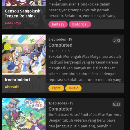
mereka yang sudah menginjak kepala tiga
menjerumuskan Tiongkok ke dalam
sebagai pegawai.
perang yang tampaknya tak pernah
Gensou Sangokushi:
Tengen Reishinki
Suatu malam, keduanya pulang dari
berakhir. Selain itu, emosi negatif yang
sebuah pesta dansa di mana Jinguuji
ditinggalkan oleh jumlah korban jiwa
Geek Toys
fantasy
historical
menjadi pusat perhatian seperti biasa.
pemberontakan yang besar mulai
Dalam ocehannya yang mabuk, Tachibana
membentuk racun—melahirkan makhluk-
yang frustasi secara tidak sengaja ingin
makhluk ganas yang disebut “wangliang.”
8 episodes · TV
5.72
Completed
menjadi seorang gadis cantik dengan
Makhluk-makhluk ini dapat merasuki
pesona yang tak tertahankan. Seolah-
manusia dan mengubahnya menjadi
イロドリミドリ
olah langit mendengarkan, seorang dewi
setan yang mengerikan, sehingga
Sekolah Menengah Atas Maigahara adalah
tiba-tiba menampakkan diri di hadapan
menyebabkan lebih banyak kematian dan
institusi bergengsi yang terkenal karena
Jinguuji dan Tachibana, membawa mereka
racun serta menciptakan lingkaran setan
menghasilkan banyak musisi berbakat
ke dunia lain untuk mengalahkan Raja
yang menimbulkan keputusasaan lebih
selama bertahun-tahun. Sesuai dengan
Irodorimidori
Iblis dan secara bersamaan mengabulkan
lanjut di negeri itu.
reputasi sekolah, ada rumor menarik yang
keinginan Tachibana.
Sebagai tindakan balasan, para dewa
beredar di antara para siswanya: siapa
Akatsuki
cgdct
music
Tachibana-sekarang dalam tubuh seorang
abadi yang dikenal sebagai “Tianyuan”
pun yang memberikan penampilan
wanita yang sangat sempurna-menjadi
memilih orang-orang tertentu untuk
spektakuler di festival yang akan datang,
begitu menarik sehingga Jinguuji pun
menjadi “Pemburu.” Yang menyertai
akan mendapatkan nilai tambahan.
12 episodes · TV
6.33
Completed
terpikat. Selain itu, Tachibana semakin
mereka adalah “Guizhan,” spesialis yang
Serina Akesaka adalah seorang siswa
menyadari penampilan Jinguuji yang
diciptakan oleh Tianyuan yang dapat
tahun pertama yang hampir gagal dalam
She Professed Herself Pupil of the Wise Man, Kendeshi, 賢者の弟子を名乗る賢者
memukau, dan akhirnya memahami
menyerap racun dan berubah menjadi
pelajarannya. Setelah mengingat rumor
Dengan tubuh veteran yang berwibawa
popularitasnya. Sebelum mereka jatuh
setan sendiri, bertindak sebagai senjata
yang beredar, Serina memutuskan untuk
dan janggut putih panjang, penyihir