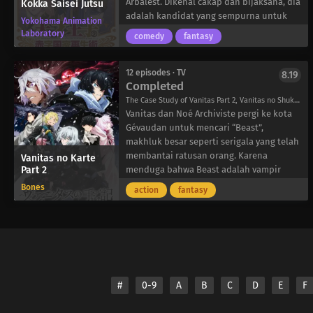
wanita! Yang diinginkan Reito,
Arbalest. Dikenal cakap dan bijaksana, dia
Kokka Saisei Jutsu
bagaimanapun, adalah menemukan Erisa
adalah kandidat yang sempurna untuk
Yokohama Animation
kesayangannya yang hilang tiga tahun
menjadi pangeran bupati. Namun, jika
Laboratory
comedy
fantasy
lalu. Bisakah Reito menahan godaan dan
pangeran memiliki sesuatu untuk
menemukan cinta sejatinya?
dikatakan tentang masalah ini, dia lebih
suka menjual Kerajaan Natra kepada
12 episodes · TV
8.19
Completed
penawar tertinggi!
Karena dia memegang otoritas takhta,
The Case Study of Vanitas Part 2, Vanitas no Shuki 2nd Season, Memoir of Vanitas 2nd Season, Vanitas no Carte 2nd Season, ヴァニタスの手記
tidak ada yang bisa menghentikan Wein
Vanitas dan Noé Archiviste pergi ke kota
untuk melelang negara dan
Gévaudan untuk mencari “Beast”,
menggunakan keuntungannya untuk
makhluk besar seperti serigala yang telah
pensiun dengan nyaman. Yang perlu dia
membantai ratusan orang. Karena
Vanitas no Karte
Part 2
lakukan hanyalah menaikkan nilai
menduga bahwa Beast adalah vampir
kerajaan kecil itu untuk memaksimalkan
pembawa kutukan, Vanitas bertujuan
Bones
action
fantasy
keuntungannya. Namun, apakah rencana
untuk menyembuhkannya dengan
besar Wein akan berhasil masih harus
menggunakan kekuatan grimoire-nya.
dilihat, karena kecerdasannya sering kali
Di tengah perjalanan, keduanya terpisah
melampaui ekspektasinya sendiri-bahkan
dan tiba-tiba melakukan perjalanan
untuk kepentingan warga Natra yang
kembali ke masa lalu-tepat pada saat
tidak tahu apa-apa.
Beast bersembunyi di hutan. Setelah
bertempur melawan serigala raksasa dan
#
0-9
A
B
C
D
E
F
pemburu vampir, Vanitas memutuskan
untuk bekerja sama dengan Jeanne untuk