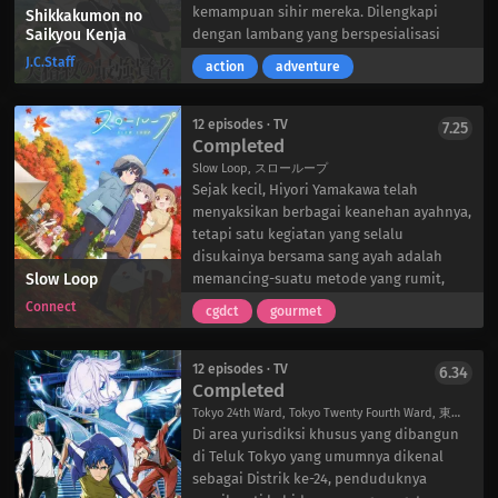
Mikoto mulai meragukan keputusannya
kebenaran di baliknya tidak seajaib
kemampuan sihir mereka. Dilengkapi
Shikkakumon no
Saikyou Kenja
untuk bergabung dengan perusahaan.
kelihatannya. Selain itu, manusia yang
dengan lambang yang berspesialisasi
Namun, ketika ia belajar lebih banyak
dibangkitkan mendapatkan mata emas,
dalam penciptaan, seorang pria bernama
J.C.Staff
action
adventure
tentang rekan-rekan setimnya yang baru,
sifat yang mereka miliki bersama dengan
Gayus mencapai puncak potensinya, dan
ia mungkin akan menemukan kekuatan
kelompok penyerang baru-baru ini.
dikenal sebagai penyihir terkuat di dunia.
yang diperlukan untuk memajukan karier
Tampaknya niat pendeta yang ramah ini
Terlepas dari kekuatannya yang luar
12 episodes · TV
7.25
Completed
bulutangkisnya.
tidak semurah hati yang diperkirakan –
biasa, dia tidak puas dengan
dan kelompok Sanzou tinggal selangkah
kemampuannya dan berkeinginan untuk
Slow Loop, スローループ
lagi untuk mengungkapnya.
memiliki tanda yang cocok untuk
Sejak kecil, Hiyori Yamakawa telah
pertarungan jarak dekat. Mengetahui
menyaksikan berbagai keanehan ayahnya,
bahwa lambang seseorang tidak dapat
tetapi satu kegiatan yang selalu
diubah, Gayus memutuskan untuk
disukainya bersama sang ayah adalah
Slow Loop
bereinkarnasi jauh ke masa depan,
memancing-suatu metode yang rumit,
dengan harapan dapat mengubah
namun bermanfaat untuk menangkap
Connect
cgdct
gourmet
nasibnya.
ikan. Bahkan setelah kematiannya yang
Ribuan tahun kemudian, Gayus terlahir
mendadak, Hiyori masih mengunjungi
kembali sebagai Mathias Hildesheimer,
pantai di waktu senggangnya, menikmati
12 episodes · TV
6.34
Completed
dan berhasil mendapatkan jambul yang
kegembiraan yang diberikan oleh
telah lama didambakannya. Namun, dia
kenang-kenangan ayahnya.
Tokyo 24th Ward, Tokyo Twenty Fourth Ward, 東京24区
terkejut saat mengetahui bahwa pada
Tiga tahun kemudian, ibu Hiyori
Di area yurisdiksi khusus yang dibangun
masa ini, sihir telah sangat berkurang,
memutuskan untuk menikah lagi dan
di Teluk Tokyo yang umumnya dikenal
dan teknik yang dulunya digunakan
mengatur makan malam dengan
sebagai Distrik ke-24, penduduknya