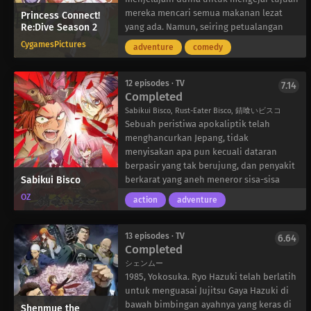
tidak masuk akal untuk desain monster,
untuk menyusup ke rumah-rumah paling
mereka mencari semua makanan lezat
Princess Connect!
Re:Dive Season 2
dan menemani monster tersebut untuk
terkemuka di distrik ini dan menemukan
yang ada. Namun, seiring petualangan
menghadapi kekalahan yang tak
Iblis Tingkat Atas yang bejat.
mereka berlanjut, misteri di balik
CygamesPictures
adventure
comedy
terelakkan oleh musuh-musuh Agastia.
kenangan Yuuki, kesetiaan Karyl, dan
Meskipun demikian, tidak ada yang akan
warisan Pecorine mulai terungkap—yang
menghentikan Kuroitsu untuk melakukan
tampaknya membentuk kebenaran yang
12 episodes · TV
7.14
Completed
yang terbaik jika itu berarti mendapatkan
membentuk fondasi dunia.
promosi yang diinginkannya!
Sabikui Bisco, Rust-Eater Bisco, 錆喰いビスコ
Sebuah peristiwa apokaliptik telah
menghancurkan Jepang, tidak
menyisakan apa pun kecuali dataran
berpasir yang tak berujung, dan penyakit
Sabikui Bisco
berkarat yang aneh meneror sisa-sisa
peradaban. Menurut pemerintah,
OZ
action
adventure
keadaan dunia baru yang mengerikan ini
disebabkan oleh spora jamur yang
disebarkan oleh orang-orang seperti
13 episodes · TV
6.64
Completed
Bisco Akaboshi, yang dijuluki “Jamur
Pemakan Manusia.”
シェンムー
Namun Bisco akan membantahnya. Pada
1985, Yokosuka. Ryo Hazuki telah berlatih
kenyataannya, dia adalah “Pelindung
untuk menguasai Jujitsu Gaya Hazuki di
Jamur,” yang bertekad untuk menemukan
bawah bimbingan ayahnya yang keras di
Shenmue the