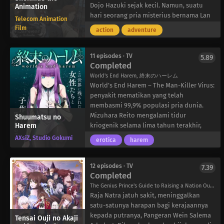
jamur “Sabikui” yang legendaris-yang
Dojo Hazuki sejak kecil. Namun, suatu
Animation
disebut-sebut sebagai obat terbaik untuk
hari seorang pria misterius bernama Lan
Telecom Animation
penyakit karat. Bergabung dengannya
Di membunuh ayahnya dan mengambil
Film
action
adventure
dalam pencariannya adalah kepiting
“cermin” yang dilindungi ayahnya. Ryo
raksasa Akutagawa dan dokter baik hati
bertekad untuk menemukan kebenaran
Milo Nekoyanagi, yang secara aktif
di balik pembunuhan ayahnya, tetapi
11 episodes · TV
5.89
Completed
mencari pengobatan keracunan karat
segera menemukan dirinya terjebak
untuk saudara perempuannya yang sakit.
dalam perang antara organisasi bawah
World's End Harem, 終末のハーレム
Terlepas dari prasangka buruk yang
tanah …. Bepergian dari Yokosuka ke
World’s End Harem – The Man-Killer Virus:
ditujukan kepadanya oleh orang-orang
Hong Kong, perjalanan panjang Ryo pun
penyakit mematikan yang telah
biasa, Bisco menolak untuk menyerah
dimulai!
membasmi 99,9% populasi pria dunia.
dalam usahanya untuk memurnikan
Mizuhara Reito mengalami tidur
Shuumatsu no
Harem
dunia yang membusuk.
kriogenik selama lima tahun terakhir,
meninggalkan Tachibana Erisa, gadis
AXsiZ, Studio Gokumi
erotica
harem
impiannya. Ketika Reito terbangun dari
deep freeze, dia muncul ke dunia baru
yang gila seks di mana dia sendiri adalah
12 episodes · TV
7.39
Completed
sumber daya paling berharga di planet
ini. Reito dan empat pejantan lainnya
The Genius Prince's Guide to Raising a Nation Out of Debt, 天才王子の赤字国家再生術
diberi kehidupan mewah dan satu misi
Raja Natra jatuh sakit, meninggalkan
sederhana: mengisi kembali dunia
satu-satunya harapan bagi kerajaannya
dengan menghamili sebanyak mungkin
kepada putranya, Pangeran Wein Salema
Tensai Ouji no Akaji