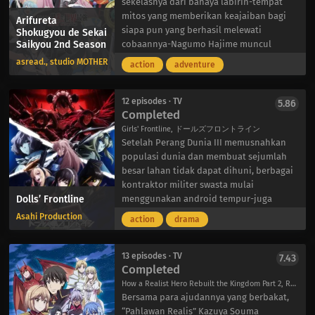
sekelasnya dari bahaya labirin-tempat
mitos yang memberikan keajaiban bagi
Arifureta
siapa pun yang berhasil melewati
Shokugyou de Sekai
Saikyou 2nd Season
cobaannya-Nagumo Hajime muncul
sebagai pemenang, sementara para
asread., studio MOTHER
action
adventure
pahlawan baru di dunia fantasi Tortus
harus menghadapi kegagalan besar
pertama mereka. Bersama dengan teman
12 episodes · TV
5.86
Completed
seperjalanannya dan anggota tim baru
Kaori Shirasaki, Nagumo melanjutkan
Girls' Frontline, ドールズフロントライン
perjalanannya untuk menaklukkan semua
Setelah Perang Dunia III memusnahkan
labirin dan akhirnya kembali ke dunia
populasi dunia dan membuat sejumlah
asalnya.
besar lahan tidak dapat dihuni, berbagai
Sementara itu, para pahlawan dari Bumi
kontraktor militer swasta mulai
Dolls’ Frontline
mencoba belajar dari kesalahan mereka
menggunakan android tempur-juga
dan mempersiapkan diri untuk
dikenal sebagai “T-Dolls”-untuk menjaga
Asahi Production
action
drama
menghadapi invasi pasukan iblis. Saat
perdamaian di negara-negara yang tidak
konfrontasi terakhir semakin dekat,
stabil. Meskipun secara fisik mereka lebih
musuh baru dan lama mulai menjalankan
unggul daripada pejuang berdarah-
13 episodes · TV
7.43
Completed
rencana jahat mereka. Sekali lagi,
daging, T-Dolls tidak mampu merumuskan
Nagumo harus membuktikan bahwa dia
rencana yang rumit dan dengan demikian
How a Realist Hero Rebuilt the Kingdom Part 2, Re:Construction the Elfrieden Kingdom Tales of Realistic Brave, A Realist Hero's Kingdom Restoration Chronicle, 現実主義勇者の王国再建記
bisa menang melawan lawan yang paling
membutuhkan komandan manusia untuk
Bersama para ajudannya yang berbakat,
tangguh, sambil melindungi orang-orang
mengeluarkan perintah.
“Pahlawan Realis” Kazuya Souma