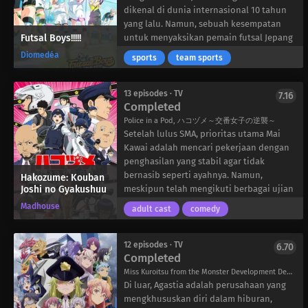
memiliki kesempatan penting untuk
dikenal di dunia internasional 10 tahun
memulai debut mereka di dunia akting
yang lalu. Namun, sebuah kesempatan
suara yang tak ada matinya.
Futsal Boys!!!!!
untuk menyaksikan pemain futsal Jepang
Tokinari Tennoji bertanding di Piala
Diomedéa
sports
team sports
Dunia U-18 benar-benar mengubah sudut
pandangnya. Ketika diberi kesempatan
pada hari pertamanya di SMA Koyo
13 episodes · TV
7.16
Completed
Gakuen, Haru dengan antusias bergabung
dengan klub futsal.
Police in a Pod, ハコヅメ～交番女子の逆襲～
Di sana, ia bertemu dengan berbagai
Setelah lulus SMA, prioritas utama Mai
pemain berbakat termasuk kapten Toi
Kawai adalah mencari pekerjaan dengan
Tsukioka, yang merupakan bagian dari
penghasilan yang stabil agar tidak
tim U-18 yang sama dengan Tennoji.
bernasib seperti ayahnya. Namun,
Hakozume: Kouban
Joshi no Gyakushuu
Meskipun memiliki daftar pemain yang
meskipun telah mengikuti berbagai ujian
dinamis, Koyo Futsal Club masih memiliki
pegawai negeri, ia dihadapkan pada
Madhouse
adult cast
comedy
jalan panjang untuk membentuk sebuah
kenyataan pahit: hampir semua lembaga
tim yang mampu menghadapi lawan-
menolaknya. Satu-satunya tempat yang
lawan tangguh-khususnya untuk Haru,
menerimanya adalah akademi kepolisian,
12 episodes · TV
6.70
Completed
yang merupakan seorang pemula dalam
yang dengan berat hati ia masuki.
olahraga ini!
Bahkan sekarang setelah dia menjadi
Miss Kuroitsu from the Monster Development Department, 怪人開発部の黒井津さん
seorang perwira polisi yang sebenarnya,
Di luar, Agastia adalah perusahaan yang
dunia masih tetap kejam terhadap Mai.
mengkhususkan diri dalam hiburan,