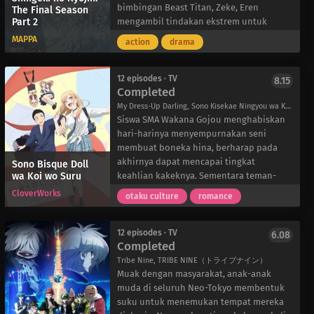
panggilan yang lucu dan batasan-
bimbingan Beast Titan, Zeke, Eren
The Final Season
Part 2
batasannya diabaikan, Miyano bertanya-
mengambil tindakan ekstrem untuk
tanya mengapa Sasaki ingin dekat
mengakhiri konflik kuno antara Marley
MAPPA
action
drama
dengannya.
dan Eldia-tetapi niat sejatinya tetap
Miyano yang pemalu dan mudah gugup
menjadi misteri. Menyelami masa lalu
menyimpan rahasia yang memalukan—dia
keluarganya, Eren berjuang untuk
12 episodes · TV
8.15
Completed
adalah seorang “fudanshi,” seorang anak
mengendalikan takdirnya sendiri.
laki-laki yang menyukai manga cinta anak
Sementara itu, bangsa Marley dan Eldia
My Dress-Up Darling, Sono Kisekae Ningyou wa Koi wo Suru, KiseKoi, その着せ替え人形は恋をする
laki-laki (BL). Hal terakhir yang dia
yang telah lama berseteru memanfaatkan
Siswa SMA Wakana Gojou menghabiskan
inginkan adalah siswa lain
tentara dan Titan dalam perlombaan
hari-harinya menyempurnakan seni
mengetahuinya, tetapi melalui kesalahan
brutal untuk menghabisi satu sama lain.
membuat boneka hina, berharap pada
lidah, dia mengungkapkan kebenaran
Reiner Braun menggunakan kekuatannya
akhirnya dapat mencapai tingkat
Sono Bisque Doll
wa Koi wo Suru
kepada Sasaki. Penasaran, Sasaki yang
sendiri dalam upaya putus asa untuk
keahlian kakeknya. Sementara teman-
tidak tahu apa-apa meminta untuk
menahan kekuatan militeristik Eren, dan
teman remajanya menyibukkan diri
CloverWorks
otaku culture
romance
meminjam buku untuk dibaca, yang
rekan-rekannya sesama Eldia-anak-anak
dengan budaya pop, Gojou menemukan
diberikan kepadanya dengan sangat
Falco Grice dan Gabi Braun-berusaha
kebahagiaan dalam menjahit pakaian
enggan. Yang mengejutkan Miyano, Sasaki
keras untuk bertahan hidup dalam
untuk boneka-bonekanya. Meskipun
12 episodes · TV
6.08
Completed
menikmati BL yang diterimanya dan
kekacauan yang terjadi.
demikian, ia berusaha keras untuk
meminta lebih banyak, menandai
Di tempat lain, teman masa kecil Eren,
merahasiakan hobinya yang unik, karena
Tribe Nine, TRIBE NINE（トライブナイン）
perubahan dalam dinamika aneh mereka.
Mikasa Ackerman dan Armin Arlert, tetap
ia yakin akan diejek jika hal itu
Muak dengan masyarakat, anak-anak
Meskipun Sasaki tampaknya memiliki
dipenjara bersama mantan rekan-rekan
terungkap.
muda di seluruh Neo-Tokyo membentuk
beberapa agenda pribadi, perasaannya
Eren di Korps Survei, yang semuanya
Marin Kitagawa muncul, seorang gadis
suku untuk menemukan tempat mereka