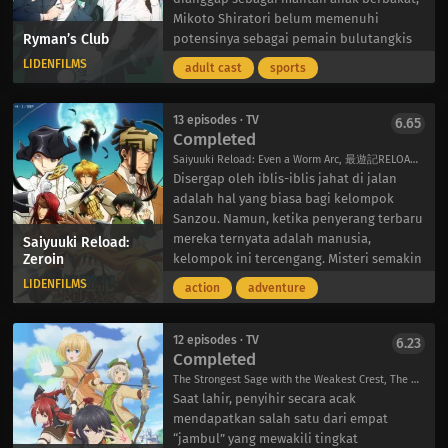
Asia. Secara kebetulan, Ryang-ha adalah
Mikoto Shiratori belum memenuhi
Ryman’s Club
pria yang selama ini mengejarnya.
potensinya sebagai pemain bulutangkis
Terlepas dari latar belakangnya, Chateau
untuk Mitsuhoshi Bank. Karena sebuah
LIDENFILMS
adult cast
sports
dengan enggan setuju untuk bertemu
insiden di masa lalu, Mikoto mencoba
dengan Ryang-ha sebagai bagian dari
bertransisi dari bermain ganda ke
kesepakatan: sebagai imbalan untuk
tunggal; namun, ia gagal memberikan
13 episodes · TV
6.65
Completed
berkencan dengannya, dia akan
hasil yang positif, yang membuat
memberinya lokasi target saat ini, hidup
atasannya kecewa.
Saiyuuki Reload: Even a Worm Arc, 最遊記RELOAD -ZEROIN-
atau mati.
Setelah dipecat dari bank, Mikoto
Disergap oleh iblis-iblis jahat di jalan
Namun ketika masa lalu mulai
direkrut oleh tim bulutangkis perusahaan
adalah hal yang biasa bagi kelompok
menghantui kedua pembunuh itu,
Sunlight Beverage. Yang mengejutkan,
Sanzou. Namun, ketika penyerang terbaru
kesepakatan mereka mungkin harus
tidak hanya latihan yang dimulai pada
mereka ternyata adalah manusia,
Saiyuuki Reload:
Zeroin
berakhir, karena keterikatan mereka
malam hari, tetapi dia juga harus bekerja
kelompok ini tercengang. Misteri semakin
membuat hidup mereka terancam.
di bagian penjualan perusahaan pada
dalam ketika mereka bertemu dengan
LIDENFILMS
action
adventure
siang hari. Meskipun ini bukan
seorang pendeta pengembara, Hazel
pengaturan yang baru, Mikoto mengira
Grouse, dan pengawalnya yang
bahwa dia diundang hanya untuk
mengesankan, Gaty Nene Hawk. Pasangan
12 episodes · TV
6.23
Completed
berolahraga. Lebih buruk lagi, dia dipaksa
ini berasal dari ujung Barat, dengan Hazel
untuk bertanding di nomor ganda
menggunakan kekuatan kebangkitannya
The Strongest Sage with the Weakest Crest, The Strongest Sage of Disqualified Crest, Shikkakumon no Saikyokenja, 失格紋の最強賢者
meskipun dia enggan.
untuk membantu desa-desa yang dilanda
Saat lahir, penyihir secara acak
Berjuang untuk menyesuaikan diri
kesedihan. Meskipun kemampuannya
mendapatkan salah satu dari empat
dengan kehidupan profesional barunya,
disambut baik oleh masyarakat,
“jambul” yang mewakili tingkat