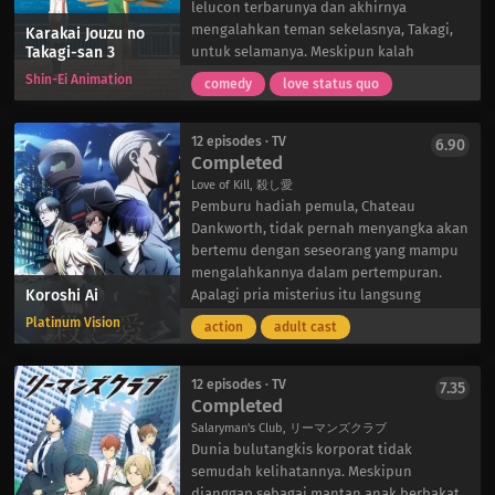
setiap Boneka bersembunyi. Sementara
memberitahunya bahwa keruntuhan
lelucon terbarunya dan akhirnya
itu, Gentiane yang malas namun berbakat
Heike sudah dekat. Setelah mengetahui
mengalahkan teman sekelasnya, Takagi,
Karakai Jouzu no
Takagi-san 3
dipekerjakan oleh Griffin sebagai
ketidakadilan besar yang diderita Biwa di
untuk selamanya. Meskipun kalah
komandan pemula dan diberi misi
tangan Heike, Shigemori bersumpah
beruntun, dia perlahan-lahan mulai
Shin-Ei Animation
comedy
love status quo
pertama yang sangat penting-melacak
untuk menerimanya dan merawatnya
mengetahui cara kerja pikirannya yang
Tim Anti-Hujan dan memulihkan data
daripada membiarkannya terbunuh.
licik. Namun, dia segera menyadari bahwa
rahasia sebelum Sangvis Ferri bisa.
Di era ketegangan militer yang meningkat,
motivasi Takagi di balik godaannya
12 episodes · TV
6.90
Completed
Heike berada di tengah-tengah
mungkin tidak seperti yang dia duga. Satu
perebutan kekuasaan yang licik, dan
hal yang pasti: setiap hari yang
Love of Kill, 殺し愛
perang berlumuran darah sudah di depan
menyenangkan untuk menyusun strategi
Pemburu hadiah pemula, Chateau
mata. Shigemori, yang matanya dapat
dan berkompetisi membuat keduanya
Dankworth, tidak pernah menyangka akan
melihat arwah orang mati, merasa cemas
semakin dekat.
bertemu dengan seseorang yang mampu
sekaligus penuh harapan untuk
mengalahkannya dalam pertempuran.
Koroshi Ai
mencegah kehancuran klannya. Namun,
Apalagi pria misterius itu langsung
Biwa enggan mengungkapkan masa
tertarik padanya-sampai-sampai
Platinum Vision
action
adult cast
depan kepadanya dan harus beradaptasi
membantu misinya. Namun, Chateau
dengan kehidupan barunya yang penuh
menegaskan bahwa dia tidak memiliki
dengan kebahagiaan dan kesedihan
rencana untuk menjalin hubungan
12 episodes · TV
7.35
Completed
dalam bab penting dalam sejarah Jepang
pribadi dengannya.
ini.
Perusahaan Chateau segera ditugaskan
Salaryman's Club, リーマンズクラブ
untuk menghabisi Song Ryang-ha-
Dunia bulutangkis korporat tidak
seorang pembunuh bayaran yang ahli dan
semudah kelihatannya. Meskipun
mantan anggota organisasi yang kuat di
dianggap sebagai mantan anak berbakat,