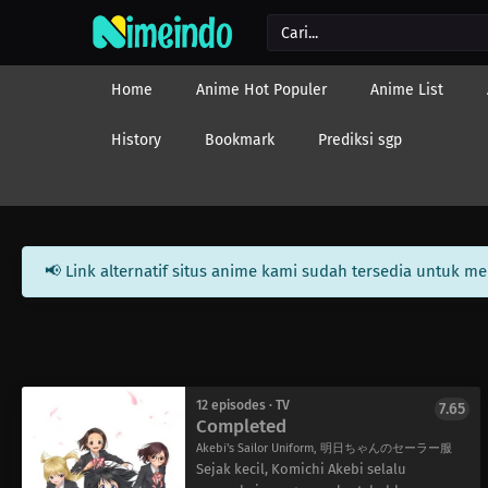
Home
Anime Hot Populer
Anime List
History
Bookmark
Prediksi sgp
📢 Link alternatif situs anime kami sudah tersedia untuk m
12 episodes · TV
7.65
Completed
Akebi's Sailor Uniform, 明日ちゃんのセーラー服
Sejak kecil, Komichi Akebi selalu