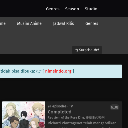
Genres
Season
Studio
ime
Musim Anime
Jadwal Rilis
Genres
Surprise Me!
tidak bisa dibuka: 👉 [
nimeindo.org
]
24 episodes · TV
6.38
Completed
Requiem of the Rose King, 薔薇王の葬列
Richard Plantagenet telah mengabdikan