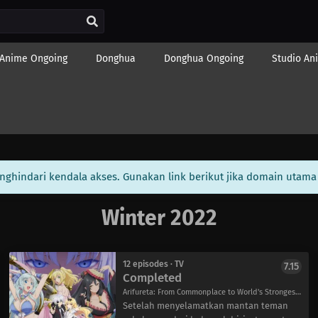
Anime Ongoing
Donghua
Donghua Ongoing
Studio An
enghindari kendala akses. Gunakan link berikut jika domain utama 
Winter 2022
12 episodes · TV
7.15
Completed
Arifureta: From Commonplace to World's Strongest Season 2, From Common Job Class to the Strongest in the World 2nd Season, ありふれた職業で世界最強 2nd Season
Setelah menyelamatkan mantan teman