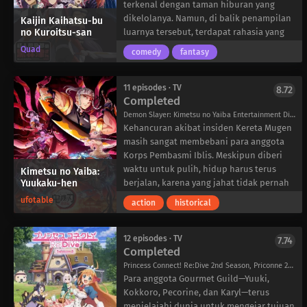
Karena profesinya, dia secara tak terduga
terkenal dengan taman hiburan yang
menerima kritik terus-menerus dari warga
dikelolanya. Namun, di balik penampilan
Kaijin Kaihatsu-bu
no Kuroitsu-san
yang tidak puas. Karena kecewa dengan
luarnya tersebut, terdapat rahasia yang
perlakuan yang tidak bersahabat, ia
sangat penting: Agastia adalah salah satu
Quad
comedy
fantasy
memutuskan untuk mengajukan surat
dari berbagai organisasi jahat yang
pengunduran diri setelah beberapa bulan
sangat maju yang bertujuan untuk
bekerja.
menguasai dunia. Terlepas dari sifat
11 episodes · TV
8.72
Completed
Namun, di hari yang sama ketika Mai
aslinya, perusahaan tersebut
memilih untuk berhenti, ia bertemu
menawarkan daya tarik yang membuatnya
Demon Slayer: Kimetsu no Yaiba Entertainment District Arc, 鬼滅の刃 遊郭編
dengan Seiko Fuji-mantan kepala Divisi
layak untuk bertahan dalam lingkungan
Kehancuran akibat insiden Kereta Mugen
Urusan Kriminal yang ditugaskan sebagai
kerja tersebut. Dipimpin oleh
masih sangat membebani para anggota
instruktur barunya. Menemukan rekan
pemimpinnya yang hebat, Akashic, Agastia
Korps Pembasmi Iblis. Meskipun diberi
kerja barunya yang mempesona, Mai
baru-baru ini menjadi pelopor dalam
waktu untuk pulih, hidup harus terus
Kimetsu no Yaiba:
Yuukaku-hen
menunda untuk pergi dan memberikan
mencapai tujuan bersama rekan-
berjalan, karena yang jahat tidak pernah
kesempatan kedua pada pekerjaannya
rekannya.
tidur: iblis yang ganas meneror para
ufotable
action
historical
yang tidak menarik.
Bekerja untuk Divisi Pengembangan
wanita cantik di Distrik Hiburan
Monster Agastia, Touka Kuroitsu adalah
Yoshiwara. Sound Hashira, Tengen Uzui,
seorang peneliti yang terutama
dan ketiga istrinya sedang menangani
12 episodes · TV
7.74
Completed
melakukan kerja lapangan karena
kasus ini. Namun, ketika dia segera
keanehan para seniornya. Pekerjaan
kehilangan kontak dengan pasangannya,
Princess Connect! Re:Dive 2nd Season, Priconne 2nd Season, プリンセスコネクト! Re:Dive Season 2
sehari-hari Kuroitsu juga termasuk
Tengen takut akan hal terburuk dan
Para anggota Gourmet Guild—Yuuki,
memberikan presentasi dan proposal
meminta bantuan Tanjirou Kamado,
Kokkoro, Pecorine, dan Karyl—terus
yang tiba-tiba, memenuhi harapan yang
Zenitsu Agatsuma, dan Inosuke Hashibira
menjelajahi dunia untuk mengejar tujuan