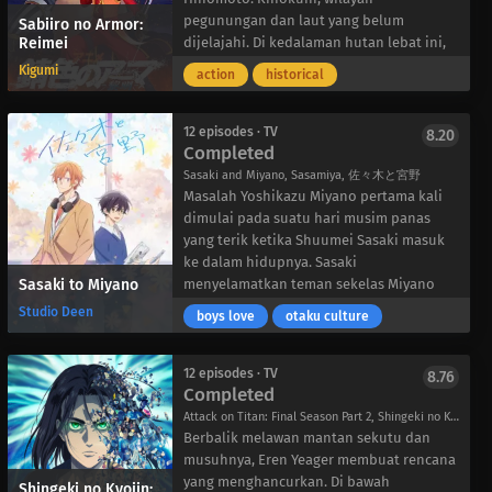
mengetahui bahwa sudah 30 tahun
penuh dengan prospek yang menarik dan
pegunungan dan laut yang belum
Sabiiro no Armor:
Reimei
berlalu sejak dia menghilang.
wajah-wajah asing yang menunggu untuk
dijelajahi. Di kedalaman hutan lebat ini,
Sekarang ditugaskan untuk menemukan
dijelajahi.
terdapat sebuah kelompok yang
Kigumi
action
historical
penyihir lain yang hilang oleh Raja
menggunakan “Yatagarasu” sebagai
Solomon, pemain peran yang rajin ini
simbol bendera mereka dan
menyatakan identitas barunya sebagai
menggunakan senjata api sebagai
12 episodes · TV
8.20
Completed
Mira-Murid Orang Bijak Dunbalf-dan
senjata. Nama mereka adalah “Saikashu”.
bertualang untuk membuktikan
“Magoichi” adalah orang yang datang dari
Sasaki and Miyano, Sasamiya, 佐々木と宮野
warisannya.
negara asing yang mewarisi nama
Masalah Yoshikazu Miyano pertama kali
tersebut sebagai kepala Saikashu. Di sisi
dimulai pada suatu hari musim panas
lain, “Saburo” dengan cepat merasakan
yang terik ketika Shuumei Sasaki masuk
tanda-tanda agresi dari kekuatan Eropa
ke dalam hidupnya. Sasaki
Sasaki to Miyano
dan berjuang untuk melindungi
menyelamatkan teman sekelas Miyano
Hinomoto.
dari sekelompok pengganggu, dan
Studio Deen
boys love
otaku culture
Nasib keduanya yang awalnya tidak akan
setelah itu, Miyano tampaknya tidak bisa
bertemu akan tertukar oleh pertarungan
melupakan kakak kelasnya yang eksentrik
melawan penjajah yang datang dari
itu. Kekaguman diam-diamnya terhadap
12 episodes · TV
8.76
Completed
negara asing ─!
Sasaki berangsur-angsur berubah
menjadi kekesalan setiap kali si
Attack on Titan: Final Season Part 2, Shingeki no Kyojin Season 4, Attack on Titan Season 4, 進撃の巨人 The Final Season Part 2
berandalan itu menolak untuk
Berbalik melawan mantan sekutu dan
meninggalkannya sendirian. Terus-
musuhnya, Eren Yeager membuat rencana
menerus dipanggil dengan nama
yang menghancurkan. Di bawah
Shingeki no Kyojin: