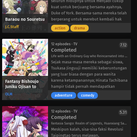
seluruh hidupnya untuk menjadi cukup
kuat untuk berjuang bersama ayahnya,
Duke of York. Bersama-sama mereka telah
Baraou no Souretsu
berperang untuk merebut kembali hak
atas takhta Inggris dari Raja Henry VI dan
J.C.Staff
action
drama
Wangsa Lancaster. Namun, Richard muda
menyembunyikan sebuah rahasia—
rahasia yang dicemooh ibunya, yang
12 episodes · TV
7.12
Completed
selalu diingatkan oleh suara-suara kejam
di kepalanya. Bahkan di tengah
Life with an Ordinary Guy who Reincarnated into a Total Fantasy Knockout, Fabiniku, Isekai Bishoujo Juniku Ojisan, 異世界美少女受肉おじさんと
kekacauan pribadinya, ia beruntung
Sejak masa-masa mereka sebagai siswa,
menemukan pelipur lara dalam terang
Tsukasa Jinguuji memiliki keberuntungan
kasih sayang ayahnya. Namun ketika
yang luar biasa dengan para wanita
Perang Mawar berubah menjadi lebih
karena ketampanannya; Hinata Tachibana
Fantasy Bishoujo
Juniku Ojisan to
berdarah, ambisi Richard yang membara
hampir tidak pernah mendapatkan
tumbuh sementara kesetiaan lamanya
wanita, karena dibayangi oleh
OLM
adventure
comedy
terpecah, mengancam akan menodai
kecemerlangan Jinguuji. Namun,
jalan keluarganya menuju kejayaan.
sementara Jinguuji tidak pernah
menunjukkan ketertarikan pada lawan
12 episodes · TV
5.31
Completed
jenis, Tachibana selalu putus asa untuk
mendapatkan pacar. Terlepas dari
Fantasia Sango: Realm of Legends, Huanxiang Sanguozhi, 幻想三國誌 -天元霊心記-
perbedaan yang sangat mencolok, mereka
Meskipun kalah, sisa-sisa faksi Revolusi
tetap bersahabat baik bahkan di usia
Taipingtao terus melawan,