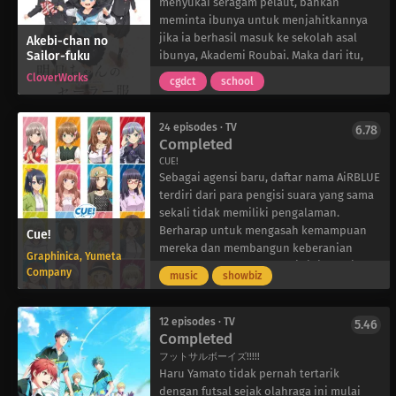
menyukai seragam pelaut, bahkan
meminta ibunya untuk menjahitkannya
jika ia berhasil masuk ke sekolah asal
Akebi-chan no
Sailor-fuku
ibunya, Akademi Roubai. Maka dari itu,
saat ia diterima di sekolah bergengsi itu,
CloverWorks
cgdct
school
Komichi sangat gembira. Namun, yang
mengejutkannya, sekolah menengah itu
tidak lagi menggunakan seragam pelaut
24 episodes · TV
6.78
Completed
sebagai aturan berpakaiannya—yang
membuat Komichi menonjol dari teman-
CUE!
Sebagai agensi baru, daftar nama AiRBLUE
teman sekolahnya. Meskipun demikian,
terdiri dari para pengisi suara yang sama
Komichi diberi izin untuk terus
sekali tidak memiliki pengalaman.
mengenakan pakaian tradisional.
Berharap untuk mengasah kemampuan
Dengan kepercayaan diri yang baru,
Cue!
mereka dan membangun keberanian
Komichi bertemu dengan teman-teman
Graphinica, Yumeta
secara bertahap, para gadis ini terkejut
sekelas yang menarik saat mereka
Company
music
showbiz
ketika kepala agensi mereka, Masaki
menjalani kehidupan sekolah bersama. Di
Ootori, mengumumkan bahwa mereka
bawah hujan warna-warni prospek yang
akan mengikuti audisi untuk Bloomball-
berkembang, hari esok yang
12 episodes · TV
5.46
manga olahraga populer yang akan
Completed
menyenangkan menanti mereka!
diadaptasi ke dalam bentuk anime.
フットサルボーイズ!!!!!
Meskipun banyak rintangan yang
Haru Yamato tidak pernah tertarik
menghadang mereka, setiap gadis kini
dengan futsal sejak olahraga ini mulai